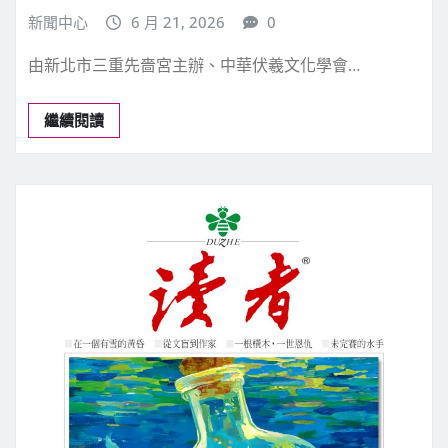
文化藝術
2026「兩岸共祭人文始祖伏羲」先嗇
宮隆重登場
新聞中心
6 月 21, 2026
0
由新北市三重先嗇宮主辦、中華伏羲文化學會…
繼續閱讀