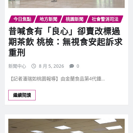
今日焦點
地方新聞
桃園新聞
社會警消司法
昔喊食有「良心」卻賣改標過
期茶飲 桃檢：無視食安起訴求
重刑
新聞中心
8 月 5, 2026
0
【記者潘瑞如桃園報導】由金蘭食品第4代鍾…