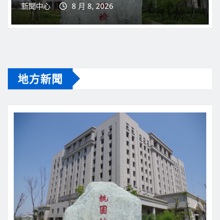
地方新聞
桃園新聞
社會警消司法
桃園盃籃球賽爆「AI幽靈球隊」！ 桃檢搜索廠
商 負責人50萬交保
新聞中心
8 月 8, 2026
地方新聞