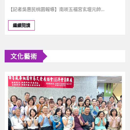
今日焦點
宗教禮俗
文化藝術
桃園新聞
南崁五福宮玄壇元帥聖誕 專刊
新聞中心
5 月 3, 2026
0
【記者吳惠民桃園報導】南崁五福宮玄壇元帥…
繼續閱讀
文化藝術