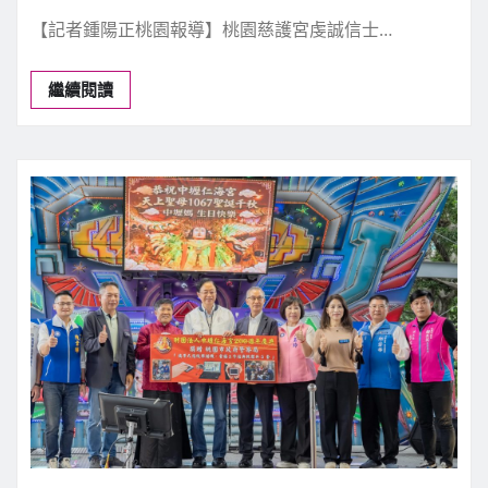
宗教禮俗
桃園慈護宮信士溫明遠感恩媽祖護佑捐
救護車公益社會
新聞中心
7 月 17, 2026
0
【記者鍾陽正桃園報導】桃園慈護宮虔誠信士…
繼續閱讀