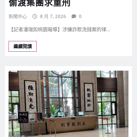
地方新聞
桃園新聞
社會警消司法
助詐團律師棄保潛逃 桃檢起訴
偷渡集團求重刑
新聞中心
8 月 7, 2026
0
【記者潘瑞如桃園報導】涉嫌詐欺洗錢案的律…
繼續閱讀