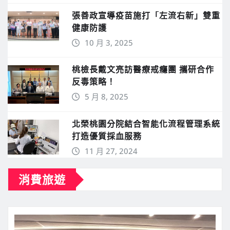
11 月 5, 2025
第50屆國際品管圈大會在台北國際會
議中心盛大開幕 全球品質力量共繪發
展新藍圖
11 月 4, 2025
張善政宣導疫苗施打「左流右新」雙重
健康防護
10 月 3, 2025
桃檢長戴文亮訪醫療戒癮團 攜研合作
反毒策略！
5 月 8, 2025
北榮桃園分院結合智能化流程管理系統
打造優質採血服務