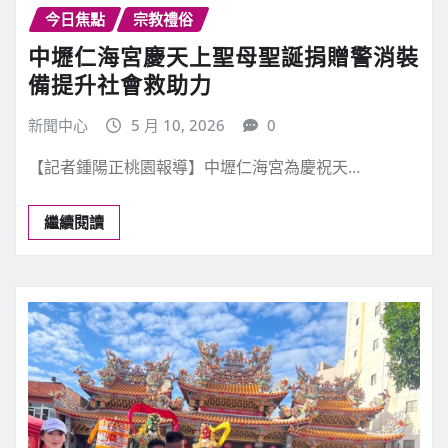
今日焦點
宗教禮俗
中壢仁海宮慶天上聖母聖誕捐贈警消裝
備提升社會救助力
新聞中心
5 月 10, 2026
0
【記者鍾陽正桃園報導】中壢仁海宮為慶祝天…
繼續閱讀