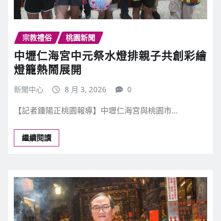
宗教禮俗
桃園新聞
中壢仁海宮中元祭水燈排親子共創彩繪
燈籠熱鬧展開
新聞中心
8 月 3, 2026
0
【記者鍾陽正桃園報導】中壢仁海宮與桃園市…
繼續閱讀