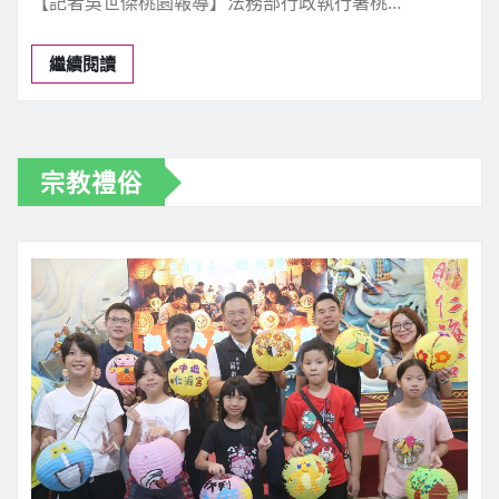
桃園分署拍賣會 近25萬顆
USTD及土地成交 國庫進帳
880萬餘元
新聞中心
8 月 5, 2026
0
【記者吳世傑桃園報導】法務部行政執行署桃…
繼續閱讀
宗教禮俗