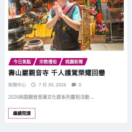
今日焦點
宗教禮俗
桃園新聞
壽山巖觀音寺 千人護駕榮耀回鑾