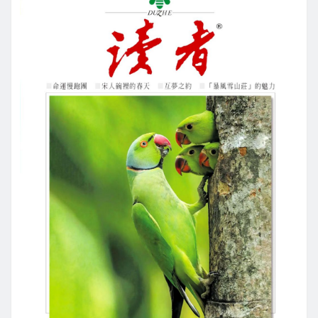
【記者吳惠民/鍾陽正桃園報導】桃園市藝文…
繼續閱讀