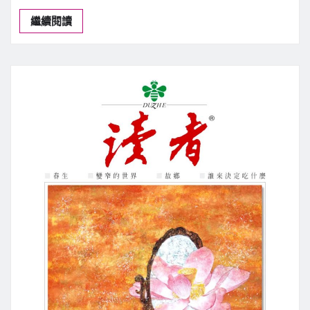
今日焦點
文化藝術
桃園新聞
莊壹竹水墨藝術展 邀民眾走進壢景町
新聞中心
7 月 6, 2026
0
【記者吳惠民桃園報導】墨韻、琴聲與老屋交…
繼續閱讀