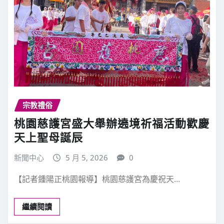
宗教禮俗
桃園慈護宮盛大舉辦遶境祈福活動歡慶
天上聖母誕辰