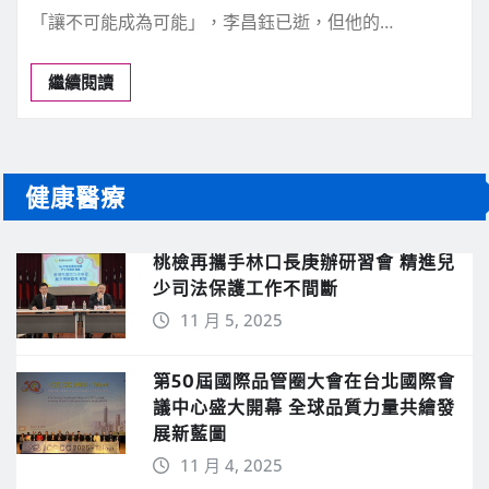
文化藝術
《讀者》6月號新聞焦點 【剖析李昌鈺
的成功】
新聞中心
6 月 1, 2026
0
「讓不可能成為可能」，李昌鈺已逝，但他的…
繼續閱讀
健康醫療
桃檢再攜手林口長庚辦研習會 精進兒
少司法保護工作不間斷