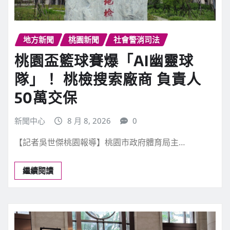
地方新聞
桃園新聞
社會警消司法
桃園盃籃球賽爆「AI幽靈球
隊」！ 桃檢搜索廠商 負責人
50萬交保
新聞中心
8 月 8, 2026
0
【記者吳世傑桃園報導】桃園市政府體育局主…