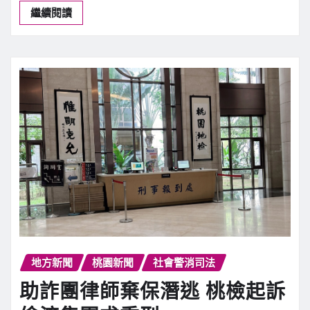
平鎮87歲翁疑嫌吵打死妻子 桃
檢聲押追查死因
新聞中心
8 月 8, 2026
0
【記者潘瑞如桃園報導】桃園市平鎮區昨（7…
繼續閱讀