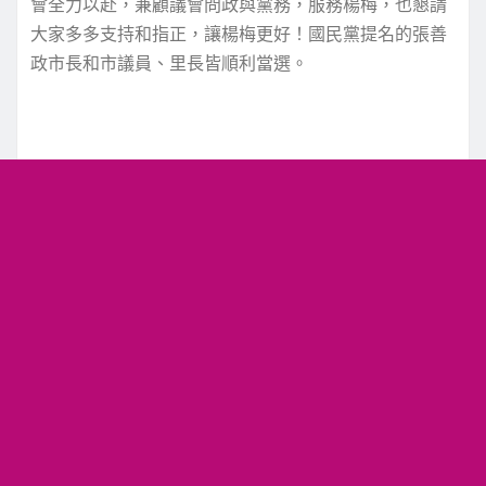
會全力以赴，兼顧議會問政與黨務，服務楊梅，也懇請
大家多多支持和指正，讓楊梅更好！國民黨提名的張善
政市長和市議員、里長皆順利當選。