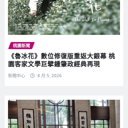
桃園新聞
《魯冰花》數位修復版重返大銀幕 桃
園客家文學巨擘鍾肇政經典再現
新聞中心
8 月 5, 2026