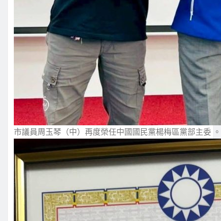
市議員周玉琴（中）再度榮任中國國民黨楊梅區黨部主委 。