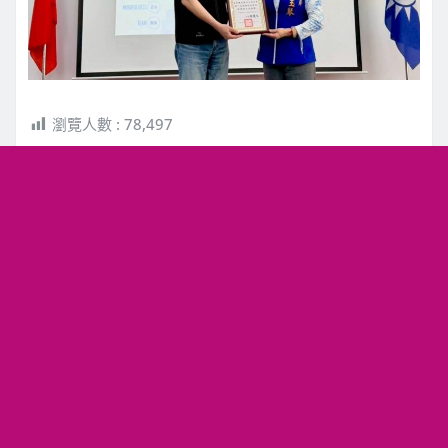
瀏覽人數 :
78,497