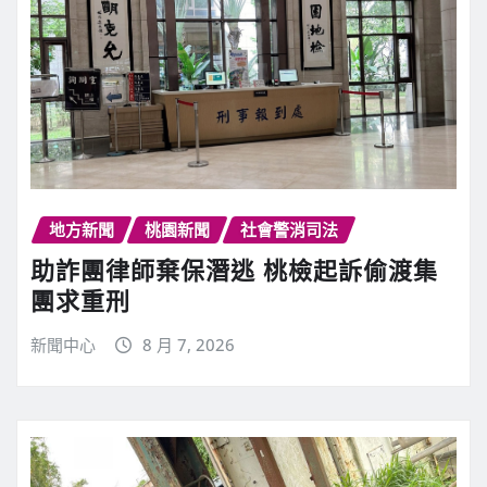
地方新聞
桃園新聞
社會警消司法
助詐團律師棄保潛逃 桃檢起訴偷渡集
團求重刑
新聞中心
8 月 7, 2026