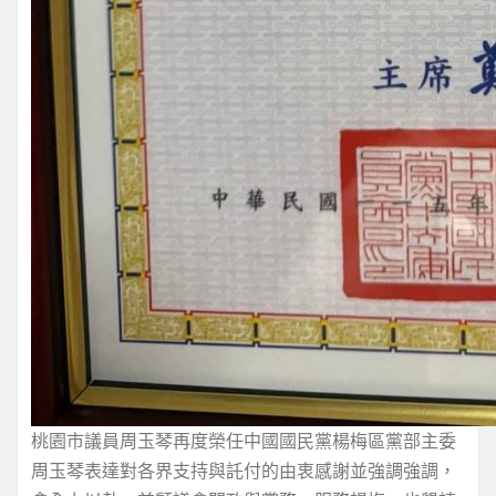
桃園市議員周玉琴再度榮任中國國民黨楊梅區黨部主委
周玉琴表達對各界支持與託付的由衷感謝並強調強調，