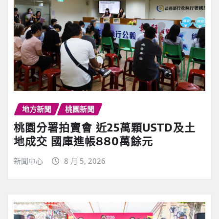
地方新聞
桃園新聞
桃園分署拍賣會 近25萬顆USTD及土
地成交 國庫進帳880萬餘元
新聞中心
8 月 5, 2026