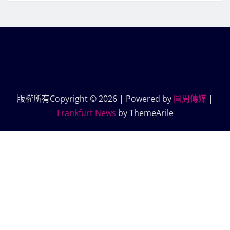
版權所有Copyright © 2026 | Powered by
圓周傳媒
|
Frankfurt News
by ThemeArile