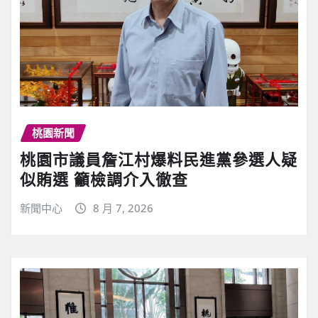
桃園新聞
桃園市議員詹江村爆料民進黨參選人疑
似賄選 籲檢調介入徹查
新聞中心
8 月 7, 2026