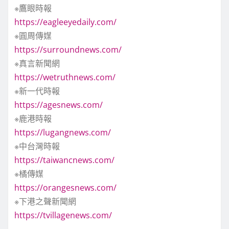
※鷹眼時報
https://eagleeyedaily.com/
※圓周傳媒
https://surroundnews.com/
※真言新聞網
https://wetruthnews.com/
※新一代時報
https://agesnews.com/
※鹿港時報
https://lugangnews.com/
※中台灣時報
https://taiwancnews.com/
※橘傳媒
https://orangesnews.com/
※下港之聲新聞網
https://tvillagenews.com/