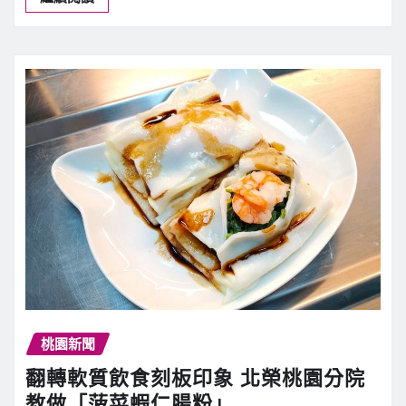
桃園新聞
翻轉軟質飲食刻板印象 北榮桃園分院
教做「菠菜蝦仁腸粉」