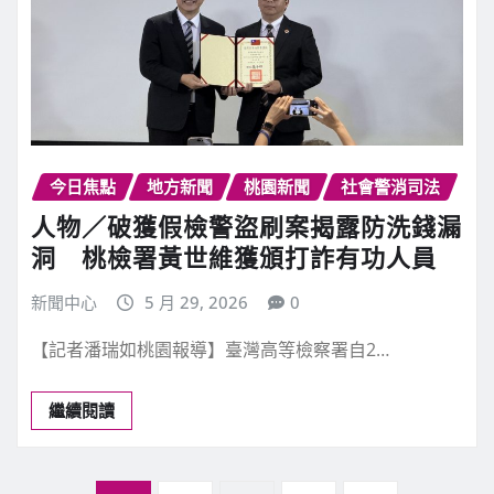
今日焦點
地方新聞
桃園新聞
社會警消司法
人物／破獲假檢警盜刷案揭露防洗錢漏
洞 桃檢署黃世維獲頒打詐有功人員
新聞中心
5 月 29, 2026
0
【記者潘瑞如桃園報導】臺灣高等檢察署自2…
繼續閱讀