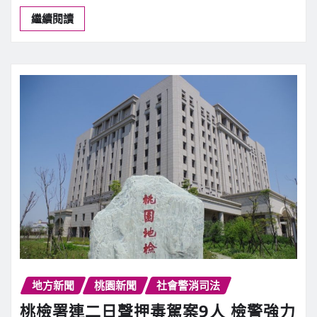
繼續閱讀
地方新聞
桃園新聞
社會警消司法
桃檢署連二日聲押毒駕案9人 檢警強力