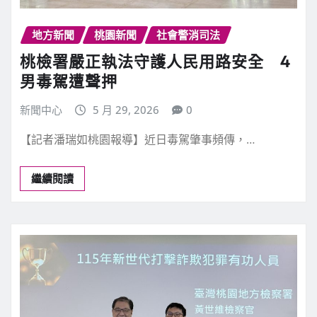
地方新聞
桃園新聞
社會警消司法
桃檢署嚴正執法守護人民用路安全 4
男毒駕遭聲押
新聞中心
5 月 29, 2026
0
【記者潘瑞如桃園報導】近日毒駕肇事頻傳，…
繼續閱讀