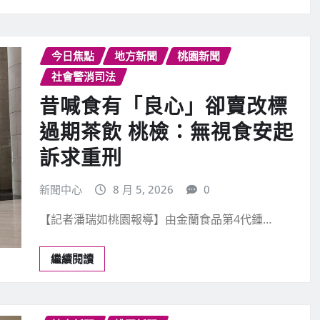
訴求重刑
新聞中心
8 月 5, 2026
0
【記者潘瑞如桃園報導】由金蘭食品第4代鍾…
繼續閱讀
地方新聞
桃園新聞
桃園分署拍賣會 近25萬顆
USTD及土地成交 國庫進帳
880萬餘元
新聞中心
8 月 5, 2026
0
【記者吳世傑桃園報導】法務部行政執行署桃…