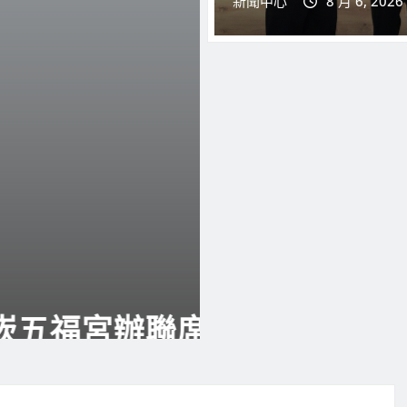
新聞中心
8 月 6, 2026
典範
今日焦點
地方新聞
桃園新聞
社會警消司法
昔喊食有「良心」卻賣改標
過期茶飲 桃檢：無視食安起