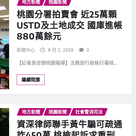
繼續閱讀
地方新聞
桃園新聞
社會警消司法
資深律師聯手黃牛騙可疏通
詐450萬 桃檢起訴求重刑
新聞中心
7 月 28, 2026
0
［記者潘瑞如桃園報導］桃園市葉姓男子夥同…
繼續閱讀