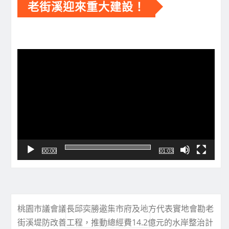
00:00
01:03
桃園市議會議長邱奕勝邀集市府及地方代表實地會勘老
街溪堤防改善工程，推動總經費14.2億元的水岸整治計
畫，全面提升防洪能力與河岸環境品質。
00:00
工程完成後，除可增加約205公頃保護面積、守護
5,000位居民生命財產安全，也將串聯中壢至青埔綠色
廊帶，打造兼具防洪、生態、休憩與景觀的親水空間。
邱奕勝表示，這是完善老街溪綠色長廊的「最後一哩
路」，期盼中央、地方持續攜手合作，讓市民擁有更安
全、更宜居的水岸生活環境。
(桃園市議會廣告)