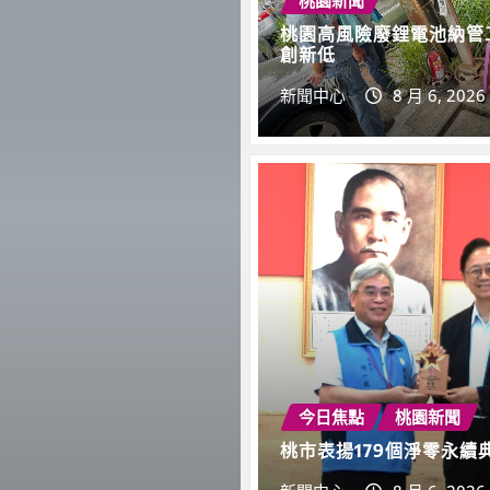
桃園高風險廢鋰電池納管
創新低
新聞中心
8 月 6, 2026
今日焦點
文化藝術
桃市藝文發
風華絢麗
新聞中心
8 月 6, 20
今日焦點
桃園新聞
桃市表揚179個淨零永續