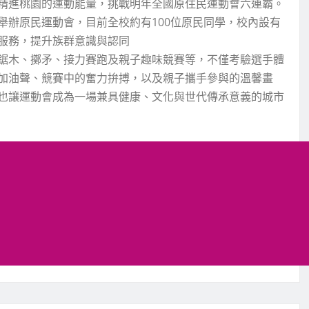
精進桃園的運動能量，挑戰明年全國原住民運動會六連霸。
舉辦原民運動會，目前全校約有100位原民同學，校內設有
服務，提升族群意識與認同
鋸木、擲矛、接力賽跑及親子趣味競賽等，不僅考驗選手體
加油聲、競賽中的奮力拚搏，以及親子攜手參與的溫馨畫
也讓運動會成為一場兼具健康、文化與世代傳承意義的城市