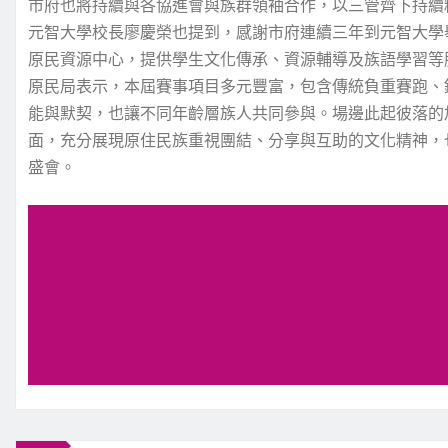
市府也將持續與各協進會與族群領袖合作，以三管齊下持續
元智大學校長廖慶榮也提到，感謝市府連續三年到元智大學
原民資源中心，提供學生文化傳承、資源輔導及族語學習等
原民局表示，本屆賽事項目多元豐富，包含傳統負重賽跑、
能與默契，也讓不同年齡層族人共同參與。場邊此起彼落的
面，充分展現原住民族重視團結、分享與互助的文化精神，
盛會。