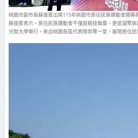
桃園市副市長蘇俊賓出席115年桃園市原住民族運動會開幕
蘇俊賓表示，原住民族運動會不僅是競技舞臺，更是凝聚族
元智大學舉行，來自桃園各區代表隊齊聚一堂，展現原住民