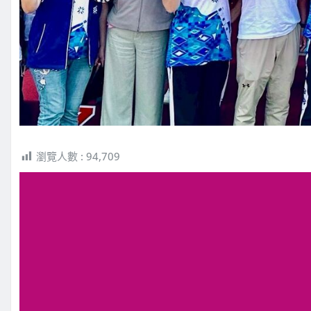
瀏覽人數 :
94,709