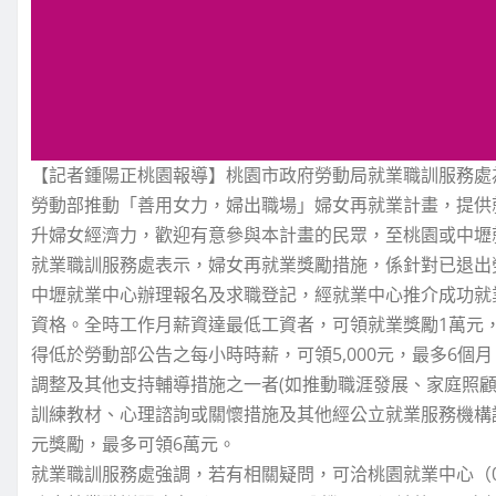
【記者鍾陽正桃園報導】桃園市政府勞動局就業職訓服務處
勞動部推動「善用女力，婦出職場」婦女再就業計畫，提供
升婦女經濟力，歡迎有意參與本計畫的民眾，至桃園或中壢
就業職訓服務處表示，婦女再就業獎勵措施，係針對已退出
中壢就業中心辦理報名及求職登記，經就業中心推介成功就
資格。全時工作月薪資達最低工資者，可領就業獎勵1萬元，
得低於勞動部公告之每小時時薪，可領5,000元，最多6個
調整及其他支持輔導措施之一者(如推動職涯發展、家庭照
訓練教材、心理諮詢或關懷措施及其他經公立就業服務機構認定
元獎勵，最多可領6萬元。
就業職訓服務處強調，若有相關疑問，可洽桃園就業中心（03-3