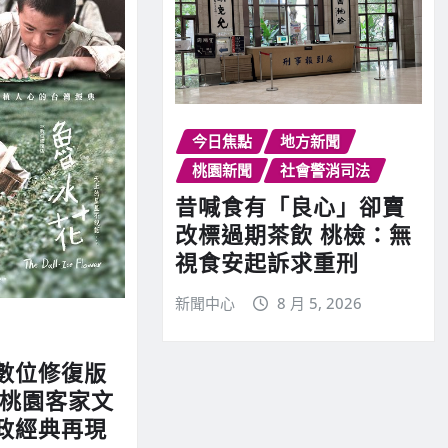
今日焦點
地方新聞
桃園新聞
社會警消司法
昔喊食有「良心」卻賣
改標過期茶飲 桃檢：無
視食安起訴求重刑
新聞中心
8 月 5, 2026
數位修復版
 桃園客家文
政經典再現