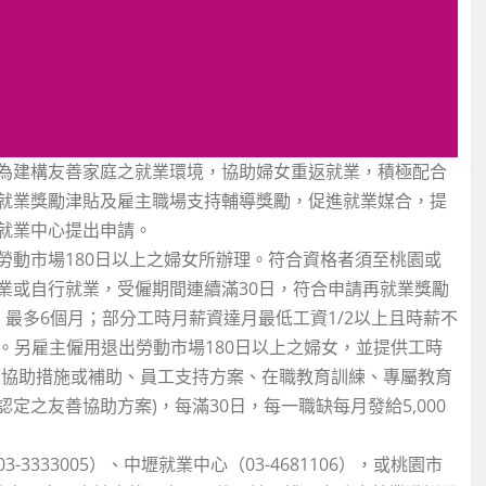
為建構友善家庭之就業環境，協助婦女重返就業，積極配合
就業獎勵津貼及雇主職場支持輔導獎勵，促進就業媒合，提
就業中心提出申請。
勞動市場180日以上之婦女所辦理。符合資格者須至桃園或
業或自行就業，受僱期間連續滿30日，符合申請再就業獎勵
最多6個月；部分工時月薪資達月最低工資1/2以上且時薪不
月。另雇主僱用退出勞動市場180日以上之婦女，並提供工時
顧協助措施或補助、員工支持方案、在職教育訓練、專屬教育
之友善協助方案)，每滿30日，每一職缺每月發給5,000
333005）、中壢就業中心（03-4681106），或桃園市