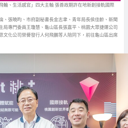
飛輪、生活感官」四大主軸 張善政期許在地新創接軌國際
倫、張曉昀、市府副秘書長金志聿、青年局長侯佳齡、新聞
生局專門委員王瓊慧、龜山區長張嘉平、桃園大眾捷運公司
思文化公司榮譽發行人何飛鵬等人陪同下，前往龜山區出席