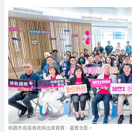
桃園市長張善政與出席貴賓、嘉賓合影。