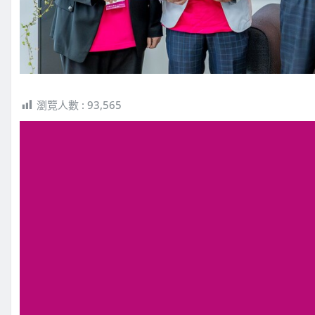
瀏覽人數 :
93,565