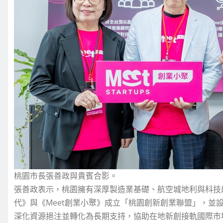
桃園市長張善政與貴賓合影。
張善政表示，桃園擁有深厚製造業基礎、航空城地利與科技
代》與《Meet創業小聚》成立「桃園創新創業聯盟」，並
深化資源挹注並轉化為長期支持，協助在地新創接軌國際市