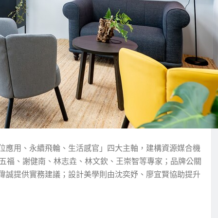
位應用、永續飛輪、生活感官」四大主軸，建構資源媒合機
陳五福、謝健南、林志垚、林文欽、王崇智等專家；品牌公關
偉誠提供實務建議；設計美學則由沈奕妤、廖宜賢協助提升