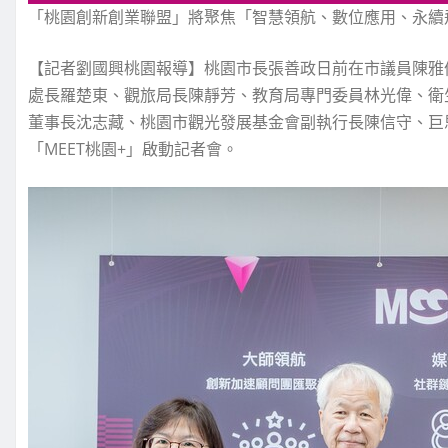
「桃園創新創業聯盟」將聚焦「智慧領航、數位應用、永續
【記者劉國興桃園報導】桃園市長張善政日前在市議員陳雅
處長羅楚東、觀旅局長陳靜芳、教育局專門委員林光偉、衛
董事長沈志藏、桃園市觀光發展基金會副執行長陳信守、巨
「MEET桃園+」啟動記者會。