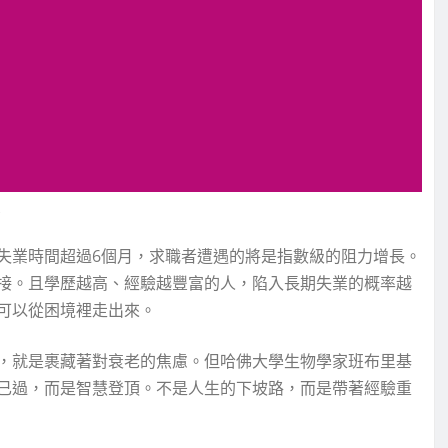
失業時間超過6個月，求職者遭遇的將是指數級的阻力增長。
接。且學歷越高、經驗越豐富的人，陷入長期失業的概率越
可以從困境裡走出來。
，就是裹藏著對衰老的焦慮。但哈佛大學生物學家班布里基
已過，而是智慧登頂。不是人生的下坡路，而是帶著經驗重