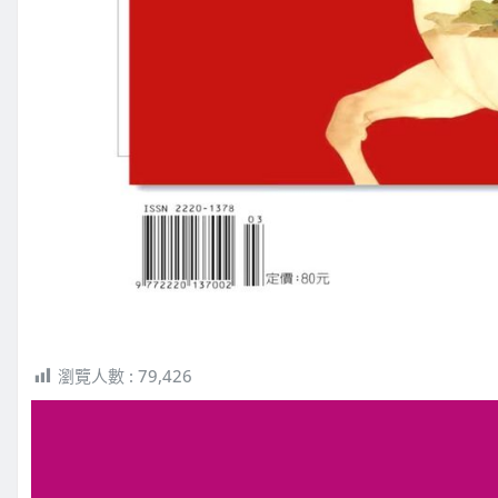
瀏覽人數 :
79,426