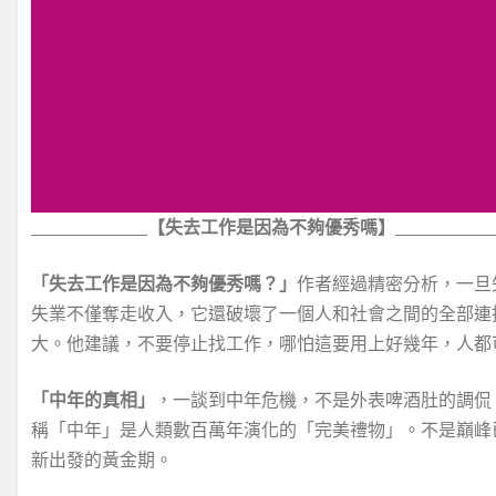
_______________
【
失去工作是因為不夠優秀嗎】
_____________
「失去工作是因為不夠優秀嗎？」
作者經過精密分析，一旦
失業不僅奪走收入，它還破壞了一個人和社會之間的全部連
大。他建議，不要停止找工作，哪怕這要用上好幾年，人都
「中年的真相」
，一談到中年危機，不是外表啤酒肚的調侃
稱「中年」是人類數百萬年演化的「完美禮物」。不是巔峰
新出發的黃金期。