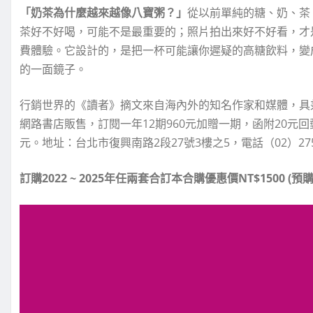
「奶茶為什麼越來越像八寶粥？」
從以前單純的糖、奶、茶
茶好不好喝，可能不是最重要的；照片拍出來好不好看，才
費體驗。它設計的，是把一杯可能讓你遲疑的高糖飲料，變
的一面鏡子。
行銷世界的《讀者》摘文來自海內外的知名作家和媒體，具
網路書店販售，訂閱一年12期960元加贈一期，函附20元回
元。地址：台北市復興南路2段27號3樓之5，電話（02）2754
訂購
202
2 ~ 2025
年任
兩套合訂本合購優
惠價
NT$1500 (
預