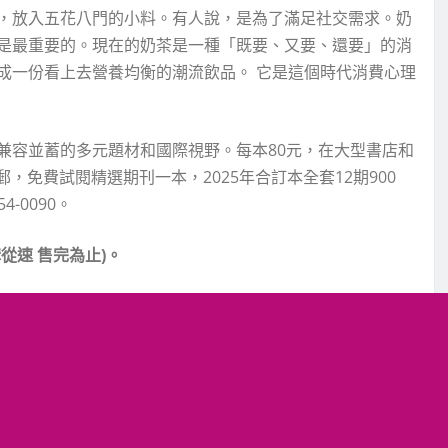
，放入五花八門的小料。有人說，是為了滿足社交需求。奶
是最重要的。現在的奶茶是一種「既要、又要、還要」的消
成一份看上去營養均衡的潮流飲品。 它是這個時代消費心理
兼容並蓄的多元題材和國際視野。每本80元，在大型書店和
郵，免費試閱精選期刊一本，2025年合訂本全套12期900
-0090。
購從速
售完為止
)
。