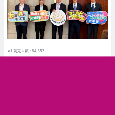
瀏覽人數 :
84,353