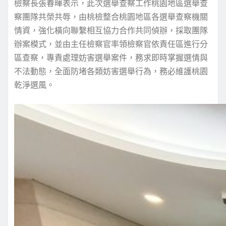
檢察長張春暉表示，此次選舉查察工作桃園地區選舉查
察團隊共榮共辱，由桃檢整合桃園地區各選舉查察機關
情資，強化橫向聯繫相互協力合作共同偵辦，採取團隊
辦案模式，並由主任檢察官率領檢察官依責任區進行分
區查察，專責處理妨害選舉案件，務求即時掌握選情與
不法動態，全面防堵各類妨害選舉行為，務必維護桃園
乾淨選風。