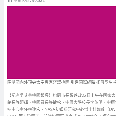
瀏覽人數 :
90,522
匯聚國內外頂尖太空專家齊聚桃園 引進國際經驗 拓展學生
【記者吳艾芸桃園報導】桃園市長張善政22日上午在國家
館長施照輝、桃園區長許敏松、中原大學校長李英明、中原
技中心主任林建宏、NASA艾姆斯研究中心博士杜龍蓀（Dr. Eug