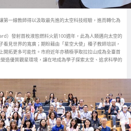
讓第一線教師得以汲取最先進的太空科技經驗，進而轉化為
ddard）發射首枚液態燃料火箭100週年，此為人類邁向太空的
子看見世界的寬廣；期盼藉由「星空大使」種子教師培訓，
上開拓更多可能性。市府近年亦積極爭取拉拉山成為全臺首
透過減光措施營造優質觀星環境，讓在地成為學子探索太空、追求科學的