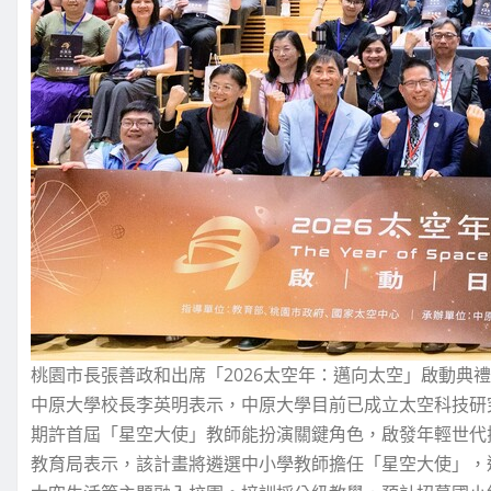
桃園市長張善政和出席「2026太空年：邁向太空」啟動典
中原大學校長李英明表示，中原大學目前已成立太空科技研
期許首屆「星空大使」教師能扮演關鍵角色，啟發年輕世代
教育局表示，該計畫將遴選中小學教師擔任「星空大使」，