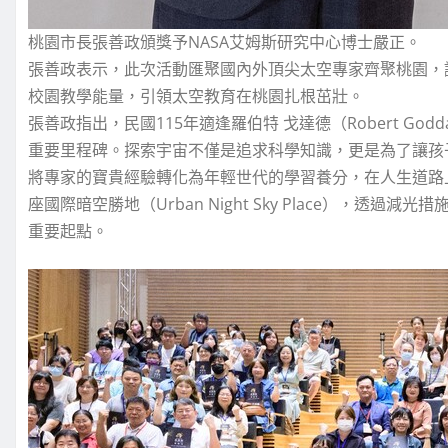
桃園市長張善政頒獎予NASA艾姆斯研究中心博士嚴正。
張善政表示，此次活動匯聚國內外頂尖太空專家齊聚桃園，
校園教學能量，引領太空教育在桃園扎根茁壯。
張善政指出，民國115年適逢羅伯特 戈達德（Robert Go
重要里程碑。探索宇宙不僅是追求科學知識，更是為了讓孩
將專家的寶貴經驗轉化為年輕世代的學習養分，在人生道路
座國際暗空勝地（Urban Night Sky Place），
重要起點。