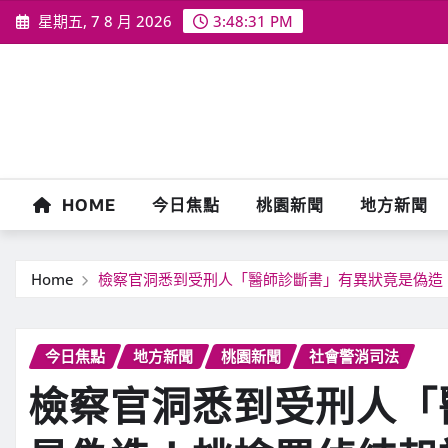
Skip
星期五, 7 8 月 2026
3:48:33 PM
to
content
HOME
今日焦點
桃園新聞
地方新聞
Home
檢察官洞悉到受刑人「醫師診斷書」有異狀竟是偽造
今日焦點
地方新聞
桃園新聞
社會警消司法
檢察官洞悉到受刑人「