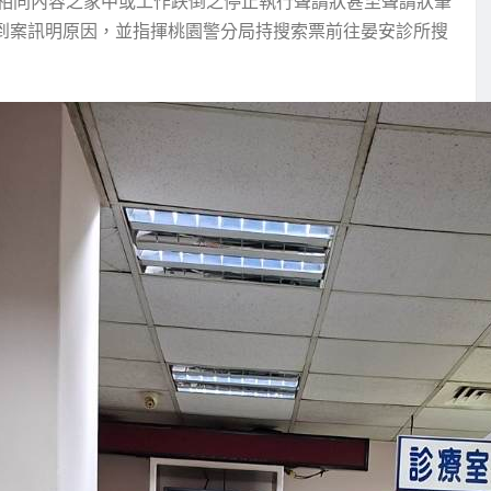
相同內容之家中或工作跌倒之停止執行聲請狀甚至聲請狀筆
人到案訊明原因，並指揮桃園警分局持搜索票前往晏安診所搜