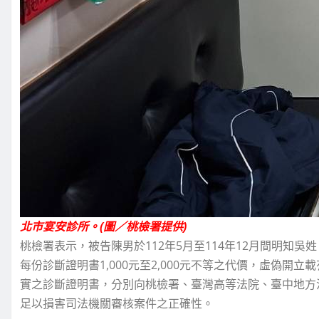
北市宴安診所。(圖／桃檢署提供)
桃檢署表示，被告陳男於112年5月至114年12月間明知
每份診斷證明書1,000元至2,000元不等之代價，虛偽
實之診斷證明書，分別向桃檢署、臺灣高等法院、臺中地方
足以損害司法機關審核案件之正確性。