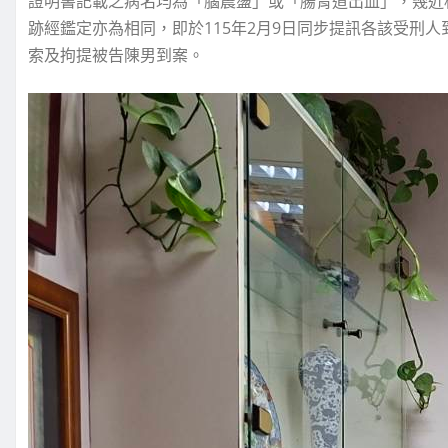
證明書記載之病名均為「腦震盪」或「腸胃道出血」，幾近
跡經鑑定亦為相同，即於115年2月9日同步提訊各該受刑
索及拘提被告陳男到案。