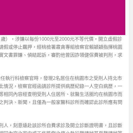
歲），涉嫌以每份1000元至2000元不等代價，開立虛假診
請假或停止羈押，經桃檢署肅貪專組檢察官賴穎穎指揮桃園
實文書罪嫌、偵結起訴，審酌他曾因詐領健保費被判刑，求
間擔任執行科檢察官時，發現2名居住在桃園市之受刑人持北市
此情況，檢察官經函請診所提供病歷紀錄一人空白病歷，一
等相同內容經查明受刑人住居所、就醫生活圈均在桃園市而
之判決、新聞，且僅為一般家醫科診所而確認此診所應有問
刑人，刻意遠赴該診所自費求診及開立診斷證明書，且診斷