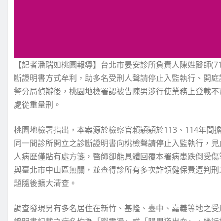
【記者潘瑞如桃園報導】台北市晏安診所負責人陳姓醫師(71
斷證明書方式牟利，助多名受刑人聲請停止入監執行、開庭
警分局偵辦後，桃園地檢署認被告陳男涉行使業務上登載不
處從重量刑。
桃園地檢署指出，本案源於檢察官賴穎穎於113、114年
同一間診所開立之診斷證明書向桃檢聲請停止入監執行，見
人病歷僅貼有處方箋，醫師卻能具體回覆本署病患跌倒受傷
與臺北市中山區無關，並查得診所有多次詐領健保費遭判刑
題隨後擴大清查。
調查發現另有多名居住在新竹、基隆、臺中、嘉義等地之受