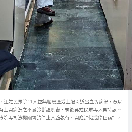
吳姓、江姓民眾等11人並無腦震盪或上腸胃道出血等病況，竟以
開立載有上開病況之不實診斷證明書，嗣後吳姓民眾等人再持該不
法院等司法機關聲請停止入監執行、開庭請假或停止羈押，