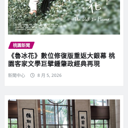
桃園新聞
《魯冰花》數位修復版重返大銀幕 桃
園客家文學巨擘鍾肇政經典再現
新聞中心
8 月 5, 2026