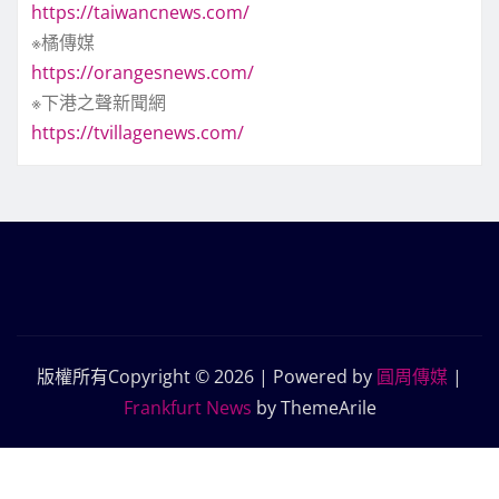
https://taiwancnews.com/
※橘傳媒
https://orangesnews.com/
※下港之聲新聞網
https://tvillagenews.com/
版權所有Copyright © 2026 | Powered by
圓周傳媒
|
Frankfurt News
by ThemeArile