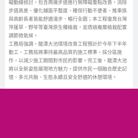
礙動線檢討，包含周邊步道進行無障礙重點改善，消除
步道高差、優化鋪面平整度，確保行動不便者、推車族
與高齡長者皆能舒適漫步、暢行全園；本工程復育台灣
萍蓬草、野苓等臺灣原生種植栽，並透過複層植栽配置
調節微氣候。
工務局強調，龍潭大池環境改善工程預計於今年下半年
動工，工務局將秉持最高品質的施工標準，採分區施
作，以減少施工期間對市民的影響。完工後，龍潭大池
將以全新姿態展現地方魅力，提供市民一個融合歷史記
憶、多元共融、生態永續且安全舒適的休憩環境。