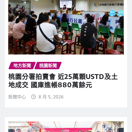
地方新聞
桃園新聞
桃園分署拍賣會 近25萬顆USTD及土
地成交 國庫進帳880萬餘元
新聞中心
8 月 5, 2026