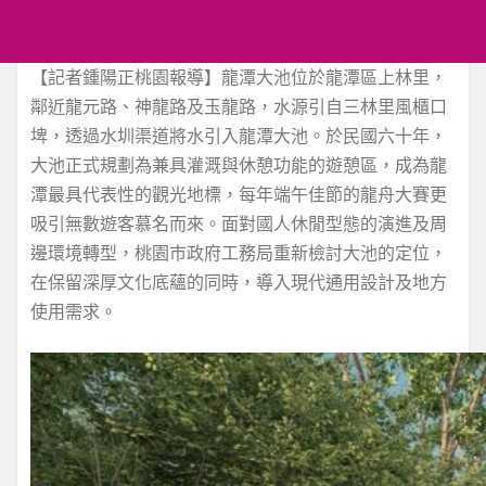
【記者鍾陽正桃園報導】龍潭大池位於龍潭區上林里，
鄰近龍元路、神龍路及玉龍路，水源引自三林里風櫃口
埤，透過水圳渠道將水引入龍潭大池。於民國六十年，
大池正式規劃為兼具灌溉與休憩功能的遊憩區，成為龍
潭最具代表性的觀光地標，每年端午佳節的龍舟大賽更
吸引無數遊客慕名而來。面對國人休閒型態的演進及周
邊環境轉型，桃園市政府工務局重新檢討大池的定位，
在保留深厚文化底蘊的同時，導入現代通用設計及地方
使用需求。