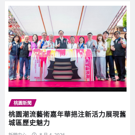
桃園新聞
桃園潮流藝術嘉年華挹注新活力展現舊
城區歷史魅力
新聞中心
8 月 4, 2026