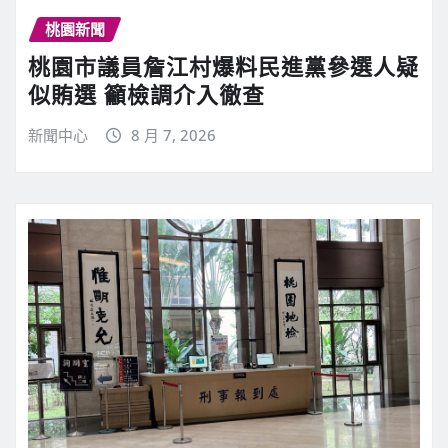
桃園新聞
桃園市議員詹江村爆料民進黨參選人疑
似賄選 籲檢調介入徹查
新聞中心
8 月 7, 2026