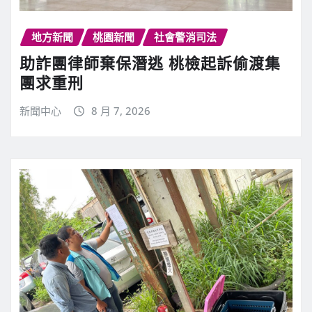
地方新聞
桃園新聞
社會警消司法
助詐團律師棄保潛逃 桃檢起訴偷渡集
團求重刑
新聞中心
8 月 7, 2026