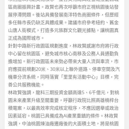
區商圈振興計畫。政賢也再次呼籲市府正視桃園後站發
展停滯問題。後站具備發展南洋特色商圈條件，但歷經
多任縣市長仍缺乏具體成果。建議市府參考紐約、舊金
山唐人街模式，打造多元族群文化觀光據點，讓桃園真
正成為國際城市。
針對中路新行政園區規劃進度，林政賢感謝市府將行政
中心留在桃園區，避免城市核心南移及公務人員通勤負
擔增加。新行政園區未來勢必帶來大量人流與車流，市
府應提前規劃20米、30米以上聯外道路、停車空間及汽
機車分流系統，同時落實「里里有活動中心」目標，完
善公共服務機能。
林政賢強調，龍科三期投資金額高達5、6千億元，對桃
園未來產業升級至關重要，呼籲行政院比照高雄楠梓台
積電案，以最高效率完成核定程序，不應因選舉或政治
因素延宕。桃園已具備成為AI產業重鎮的條件。林政賢
強調，中油桃園煉油廠遷廠後的大面積土地，將是桃園