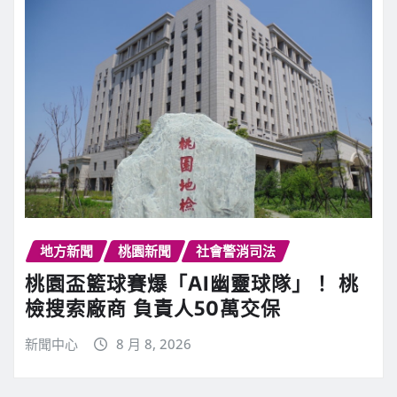
地方新聞
桃園新聞
社會警消司法
桃園盃籃球賽爆「AI幽靈球隊」！ 桃
檢搜索廠商 負責人50萬交保
新聞中心
8 月 8, 2026