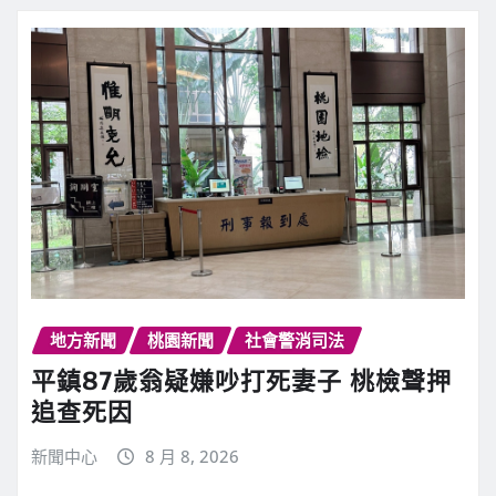
地方新聞
桃園新聞
社會警消司法
平鎮87歲翁疑嫌吵打死妻子 桃檢聲押
追查死因
新聞中心
8 月 8, 2026