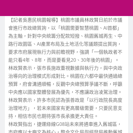
【記者吳惠民桃園報導】桃園市議員林政賢日前於市議
會進行市政總質詢，以「桃園需要智慧桃園、AI首都」
為主軸，針對中央統籌分配款短撥、桃園舊城再生、中
路行政園區、AI產業布局及土地活化等議題提出質詢，
要求市府展現執行力與前瞻視野，強調「一個執政者不
能只看4年、8年，而是要看見20、30年後的桃園」。
林政賢表示，張市長施政重視數據與執行力，與中央政
治導向的治理模式形成對比。桃園在六都中最快通過總
預算，府會溝通順暢，反觀中央總預算爭議不斷，呼籲
中央應以國家整體發展為優先，不應讓政治凌駕治理。
林政賢表示，許多市民認為張善政是「以行政院長高度
治理地方」，若未來國家有更高層級需要，只要民意支
持，相信市民也期待張市長承擔更大責任。
林政賢指出，捷運綠線G08站未來將通車進入舊城區，
市府應以大廟文為核心，整合文化局與經發局推動舊城