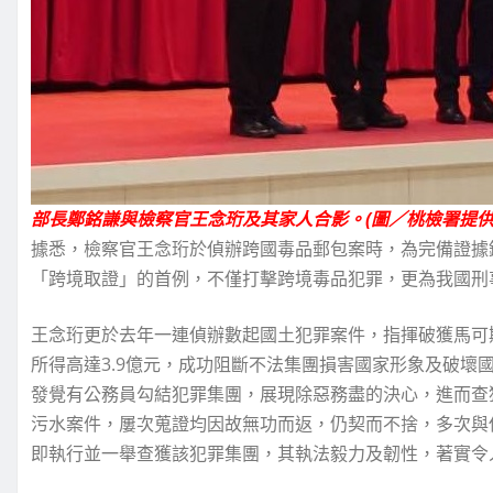
部長鄭銘謙與檢察官王念珩及其家人合影。(圖／桃檢署提供
據悉，檢察官王念珩於偵辦跨國毒品郵包案時，為完備證據
「跨境取證」的首例，不僅打擊跨境毒品犯罪，更為我國刑
王念珩更於去年一連偵辦數起國土犯罪案件，指揮破獲馬可
所得高達3.9億元，成功阻斷不法集團損害國家形象及破壞
發覺有公務員勾結犯罪集團，展現除惡務盡的決心，進而查
污水案件，屢次蒐證均因故無功而返，仍契而不捨，多次與
即執行並一舉查獲該犯罪集團，其執法毅力及韌性，著實令