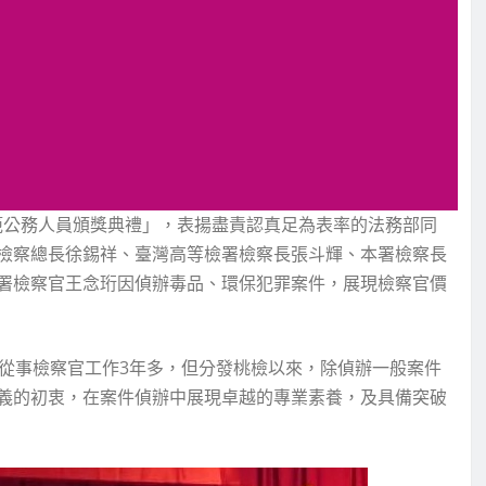
模範公務人員頒獎典禮」，表揚盡責認真足為表率的法務部同
檢察總長徐錫祥、臺灣高等檢署檢察長張斗輝、本署檢察長
署檢察官王念珩因偵辦毒品、環保犯罪案件，展現檢察官價
，從事檢察官工作3年多，但分發桃檢以來，除偵辦一般案件
義的初衷，在案件偵辦中展現卓越的專業素養，及具備突破