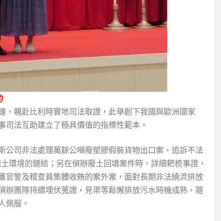
)
鏈，親赴比利時實地司法取證，此舉創下我國與歐洲國家
事司法互助建立了極具價值的指標性範本。
斯公司非法處理萬餘公噸廢塑膠假裝貨物出口案，追訴不法
國土環境的鏈結；另在偵辦廢土回填案件時，詳細耙梳事證，
獲官警及稽查員集體收賄的案外案，面對長期非法繞流排放
偵辦團隊持續埋伏蒐證，見渠等鬆懈排放污水時機成熟，隨
人佩服。