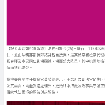
【記者潘瑞如桃園報導】法務部於今(25)日舉行「115年
仁，並由法務部部長鄭銘謙親自授獎，最高檢察署檢察代理
張春暉及本署同仁到場觀禮，場面盛大隆重。其中桃園地檢
值而獲此殊榮。
桃檢署襄閱主任檢察官黃榮德表示，王念珩為司法官61期
認真盡責，均能妥適處理外，更始終秉持嚴謹治事與守護正
傳統執法困境的勇氣與前瞻性。