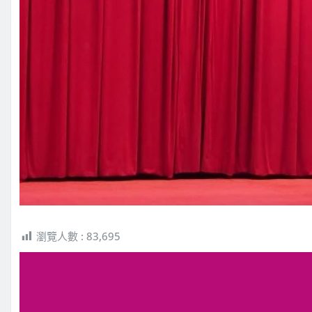
瀏覽人數 :
83,695