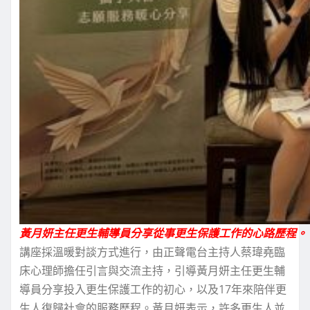
黃月妍主任更生輔導員分享從事更生保護工作的心路歷程。
講座採溫暖對談方式進行，由正聲電台主持人蔡瑋堯臨
床心理師擔任引言與交流主持，引導黃月妍主任更生輔
導員分享投入更生保護工作的初心，以及17年來陪伴更
生人復歸社會的服務歷程。黃月妍表示，許多更生人並