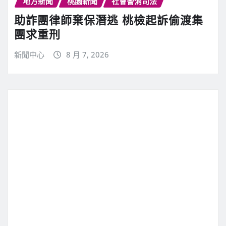
地方新聞
桃園新聞
社會警消司法
助詐團律師棄保潛逃 桃檢起訴偷渡集
團求重刑
新聞中心
8 月 7, 2026