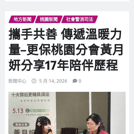
地方新聞
桃園新聞
社會警消司法
攜手共善 傳遞溫暖力
量–更保桃園分會黃月
妍分享17年陪伴歷程
新聞中心
5 月 14, 2026
0