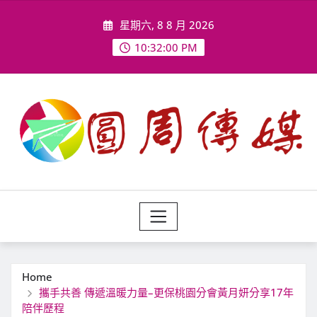
Skip
星期六, 8 8 月 2026
to
content
10:32:02 PM
Home
攜手共善 傳遞溫暖力量–更保桃園分會黃月妍分享17年
陪伴歷程