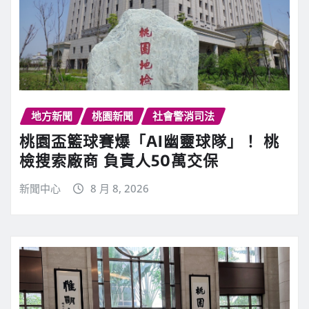
地方新聞
桃園新聞
社會警消司法
桃園盃籃球賽爆「AI幽靈球隊」！ 桃
檢搜索廠商 負責人50萬交保
新聞中心
8 月 8, 2026