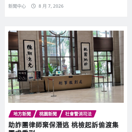
新聞中心
8 月 7, 2026
地方新聞
桃園新聞
社會警消司法
助詐團律師棄保潛逃 桃檢起訴偷渡集