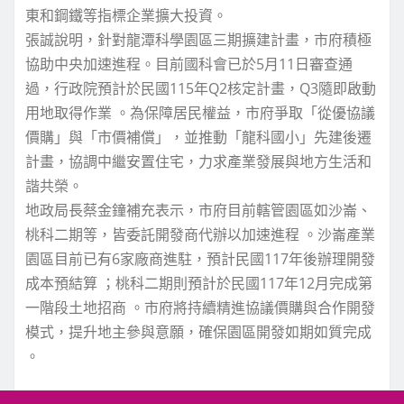
東和鋼鐵等指標企業擴大投資。
張誠說明，針對龍潭科學園區三期擴建計畫，市府積極
協助中央加速進程。目前國科會已於5月11日審查通
過，行政院預計於民國115年Q2核定計畫，Q3隨即啟動
用地取得作業 。為保障居民權益，市府爭取「從優協議
價購」與「市價補償」，並推動「龍科國小」先建後遷
計畫，協調中繼安置住宅，力求產業發展與地方生活和
諧共榮。
地政局長蔡金鐘補充表示，市府目前轄管園區如沙崙、
桃科二期等，皆委託開發商代辦以加速進程 。沙崙產業
園區目前已有6家廠商進駐，預計民國117年後辦理開發
成本預結算 ；桃科二期則預計於民國117年12月完成第
一階段土地招商 。市府將持續精進協議價購與合作開發
模式，提升地主參與意願，確保園區開發如期如質完成
。