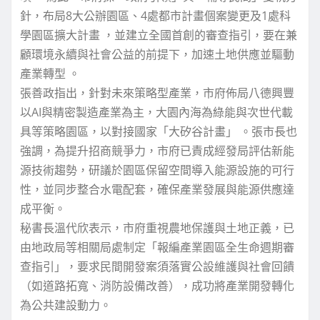
針，布局8大公辦園區、4處都市計畫個案變更及1處科
學園區擴大計畫 ，並建立全國首創的審查指引，要在兼
顧環境永續與社會公益的前提下，加速土地供應並驅動
產業轉型 。
張善政指出，針對未來策略型產業，市府佈局八德興豐
以AI與精密製造產業為主，大園內海為綠能與次世代載
具等策略園區，以對接國家「大矽谷計畫」 。張市長也
強調，為提升招商競爭力，市府已責成經發局評估新能
源技術趨勢，研議於園區保留空間導入能源設施的可行
性，並同步整合水電配套，確保產業發展與能源供應達
成平衡。
秘書長溫代欣表示，市府重視農地保護與土地正義，已
由地政局等相關局處制定「報編產業園區全生命週期審
查指引」，要求民間開發案須落實公設維護與社會回饋
（如道路拓寬、消防設備改善），成功將產業開發轉化
為公共建設動力。