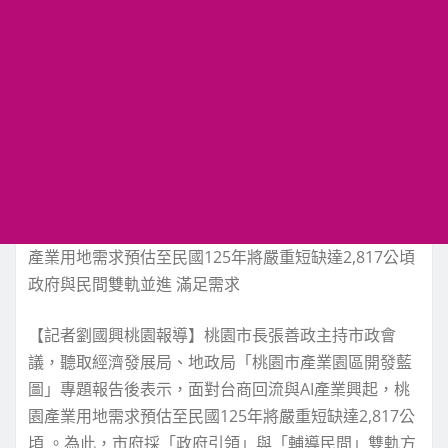
產業用地需求預估至民國125年將嚴重短缺達2,817公頃
政府與民間雙軌並進 滿足需求
【記者劉國興桃園報導】桃園市長張善政主持市政會
議，聽取經濟發展局、地政局「桃園市產業園區開發藍
圖」專題報告後表示，面對台商回流與AI產業興起，桃
園產業用地需求預估至民國125年將嚴重短缺達2,817公
頃 。為此，市府採「政府引領」與「輔導民間」雙軌方