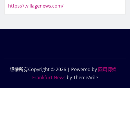
https://tvillagenews.com/
版權所有Copyright © 2026 | Powered by
圓周傳媒
|
Frankfurt News
by ThemeArile