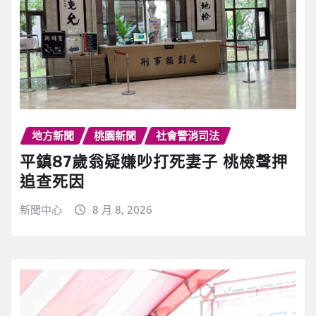
地方新聞
桃園新聞
社會警消司法
平鎮87歲翁疑嫌吵打死妻子 桃檢聲押
追查死因
新聞中心
8 月 8, 2026