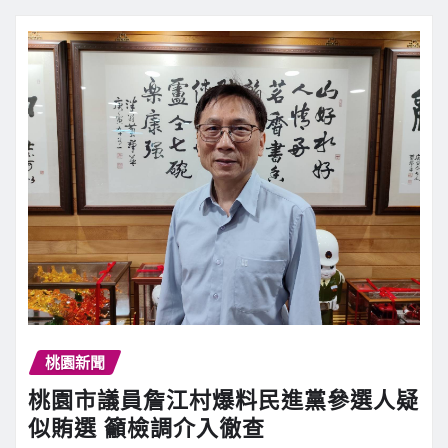
桃園新聞
桃園市議員詹江村爆料民進黨參選人疑
似賄選 籲檢調介入徹查