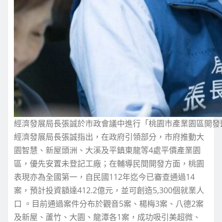
經濟發展局長張誠於市政會議中進行「桃園市產業園區開發
經濟發展局長張誠指出，在政府引領部分，市府推動大
園智慧、新屋頭洲、大溪及平鎮東龍等4處平價產業園
區，優先安置未登記工廠；在輔導民間開發方面，桃園
表現亦為全國第一，自民國112年迄今已審查通過14
案，預計投資額達412.2億元，並可創造5,300個就業人
口 。目前通過案件分布於觀音5案、楊梅3案、八德2案
及新屋、蘆竹、大園、龍潭各1案，成功吸引美超微、