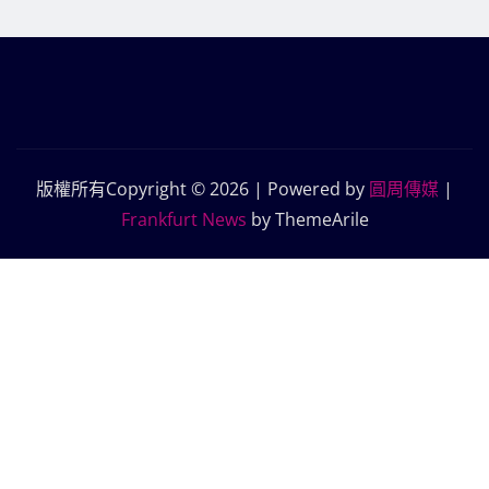
版權所有Copyright © 2026 | Powered by
圓周傳媒
|
Frankfurt News
by ThemeArile