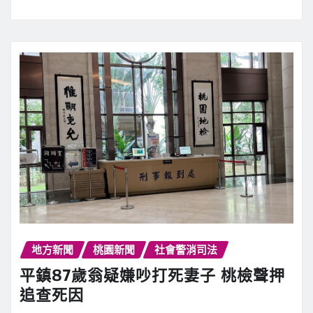
地方新聞
桃園新聞
社會警消司法
平鎮87歲翁疑嫌吵打死妻子 桃檢聲押
追查死因