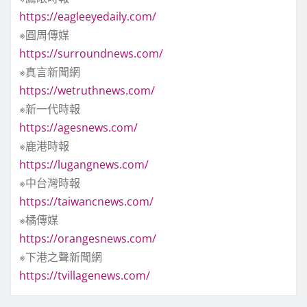
https://eagleeyedaily.com/
※圓周傳媒
https://surroundnews.com/
※真言新聞網
https://wetruthnews.com/
※新一代時報
https://agesnews.com/
※鹿港時報
https://lugangnews.com/
※中台灣時報
https://taiwancnews.com/
※橘傳媒
https://orangesnews.com/
※下港之聲新聞網
https://tvillagenews.com/