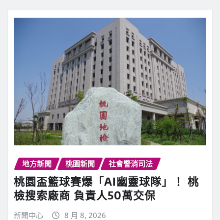
地方新聞
桃園新聞
社會警消司法
桃園盃籃球賽爆「AI幽靈球隊」！ 桃
檢搜索廠商 負責人50萬交保
新聞中心
8 月 8, 2026