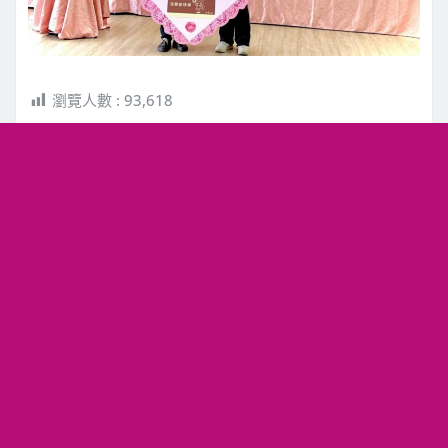
瀏覽人數 :
93,618