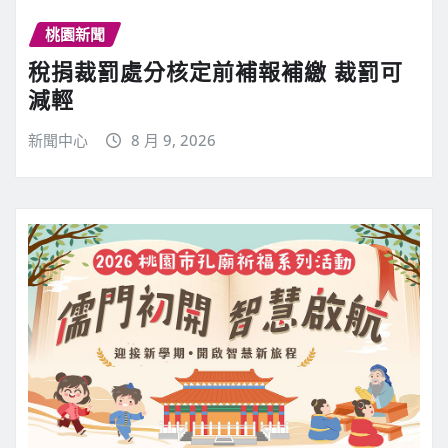
桃園新聞
稅捐裁罰處分核定前補報補繳 裁罰可
減輕
新聞中心
8 月 9, 2026