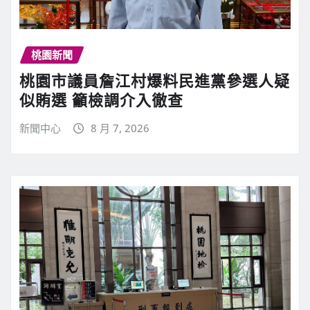
桃園新聞
桃園市議員詹江村爆料民進黨參選人疑
似賄選 籲檢調介入徹查
新聞中心
8 月 7, 2026