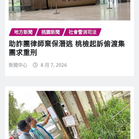
地方新聞
桃園新聞
社會警消司法
助詐團律師棄保潛逃 桃檢起訴偷渡集
團求重刑
新聞中心
8 月 7, 2026