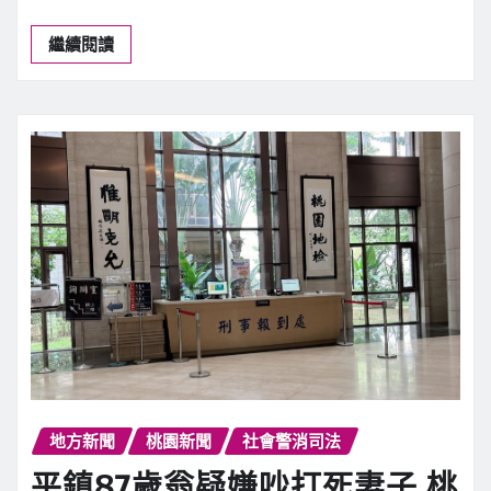
隊」！ 桃檢搜索廠商 負責人
50萬交保
新聞中心
8 月 8, 2026
0
【記者吳世傑桃園報導】桃園市政府體育局主…
繼續閱讀