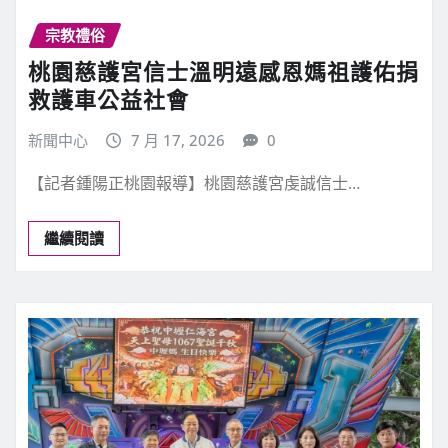
宗教禮俗
桃園慈護宮信士溫明遠感恩媽祖護佑捐
救護車公益社會
新聞中心
7 月 17, 2026
0
【記者鍾陽正桃園報導】桃園慈護宮虔誠信士…
繼續閱讀