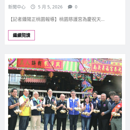
宗教禮俗
桃園慈護宮盛大舉辦遶境祈福活動歡慶
天上聖母誕辰
新聞中心
5 月 5, 2026
0
【記者鍾陽正桃園報導】桃園慈護宮為慶祝天…
繼續閱讀