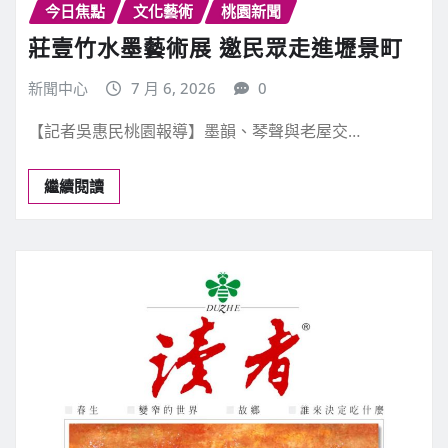
今日焦點
文化藝術
桃園新聞
莊壹竹水墨藝術展 邀民眾走進壢景町
新聞中心
7 月 6, 2026
0
【記者吳惠民桃園報導】墨韻、琴聲與老屋交…
繼續閱讀