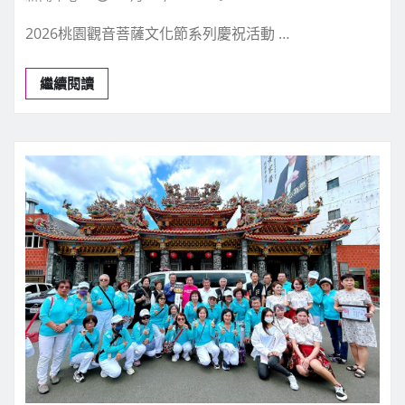
今日焦點
宗教禮俗
桃園新聞
壽山巖觀音寺 千人護駕榮耀回鑾
新聞中心
7 月 30, 2026
0
2026桃園觀音菩薩文化節系列慶祝活動 …
繼續閱讀