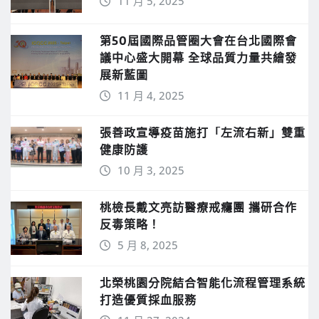
健康醫療
桃檢再攜手林口長庚辦研習會 精進兒
少司法保護工作不間斷
11 月 5, 2025
第50屆國際品管圈大會在台北國際會
議中心盛大開幕 全球品質力量共繪發
展新藍圖
11 月 4, 2025
張善政宣導疫苗施打「左流右新」雙重
健康防護
10 月 3, 2025