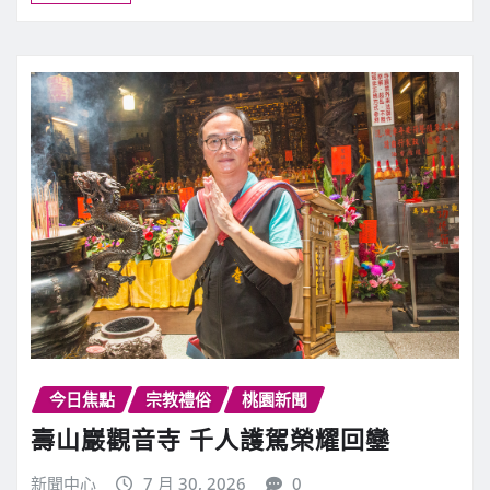
燈籠熱鬧展開
新聞中心
8 月 3, 2026
0
【記者鍾陽正桃園報導】中壢仁海宮與桃園市…
繼續閱讀