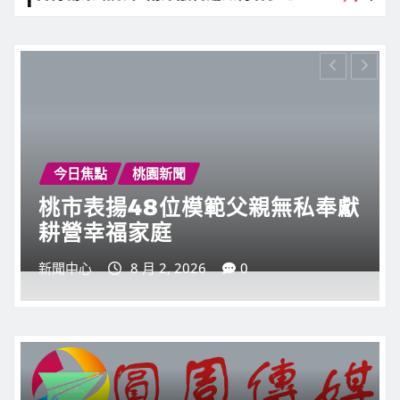
兵演習將於
 演練反封
今日焦點
桃園新聞
桃市表揚179個淨零永續