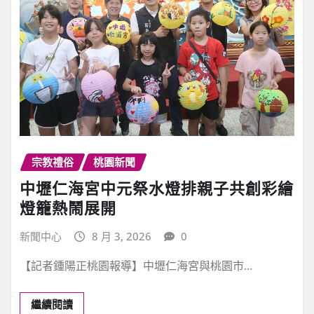
宗教禮俗
宗教禮俗
桃園新聞
中壢仁海宮中元祭水燈排親子共創彩繪