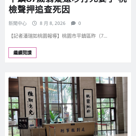
地方新聞
桃園新聞
社會警消司法
平鎮87歲翁疑嫌吵打死妻子 桃
檢聲押追查死因
新聞中心
8 月 8, 2026
0
【記者潘瑞如桃園報導】桃園市平鎮區昨（7…
繼續閱讀