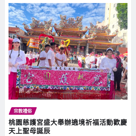
【記者鍾陽正桃園報導】中壢仁海宮為慶祝天…
繼續閱讀