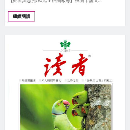
今日焦點
文化藝術
桃市藝文發展協會115年會員聯展舞墨
風華絢麗登場
新聞中心
8 月 6, 2026
0
【記者吳惠民/鍾陽正桃園報導】桃園市藝文…
繼續閱讀