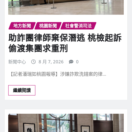
地方新聞
桃園新聞
社會警消司法
助詐團律師棄保潛逃 桃檢起訴
偷渡集團求重刑
新聞中心
8 月 7, 2026
0
【記者潘瑞如桃園報導】涉嫌詐欺洗錢案的律…