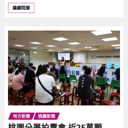
期茶飲 桃檢：無視食安起訴求
重刑
新聞中心
8 月 5, 2026
0
【記者潘瑞如桃園報導】由金蘭食品第4代鍾…
繼續閱讀