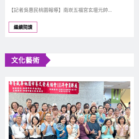
今日焦點
宗教禮俗
文化藝術
桃園新聞
南崁五福宮玄壇元帥聖誕 專刊
新聞中心
5 月 3, 2026
0
【記者吳惠民桃園報導】南崁五福宮玄壇元帥…
繼續閱讀
文化藝術