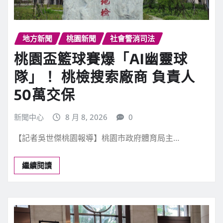
地方新聞
桃園新聞
社會警消司法
桃園盃籃球賽爆「AI幽靈球
隊」！ 桃檢搜索廠商 負責人
50萬交保
新聞中心
8 月 8, 2026
0
【記者吳世傑桃園報導】桃園市政府體育局主…