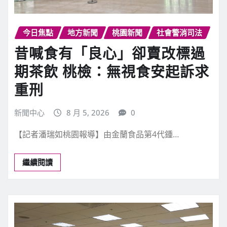
今日焦點
地方新聞
桃園新聞
社會警消司法
昔喊食有「良心」卻賣改標過
期茶飲 桃檢：無視食安起訴求
重刑
新聞中心
8 月 5, 2026
0
【記者潘瑞如桃園報導】由金蘭食品第4代鍾…