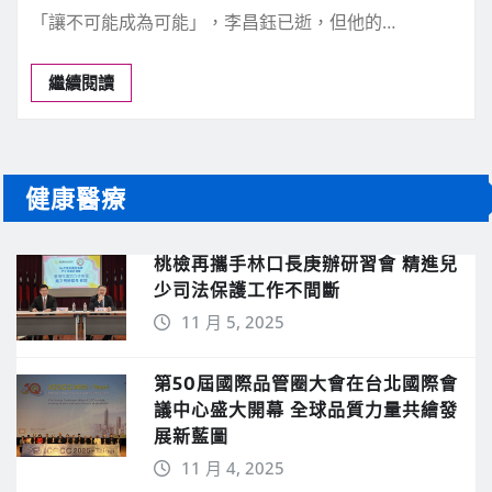
文化藝術
《讀者》6月號新聞焦點 【剖析李昌鈺
的成功】
新聞中心
6 月 1, 2026
0
「讓不可能成為可能」，李昌鈺已逝，但他的…
繼續閱讀
健康醫療
桃檢再攜手林口長庚辦研習會 精進兒
少司法保護工作不間斷