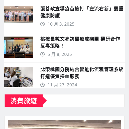
11 月 5, 2025
第50屆國際品管圈大會在台北國際會
議中心盛大開幕 全球品質力量共繪發
展新藍圖
11 月 4, 2025
張善政宣導疫苗施打「左流右新」雙重
健康防護
10 月 3, 2025
桃檢長戴文亮訪醫療戒癮團 攜研合作
反毒策略！
5 月 8, 2025
北榮桃園分院結合智能化流程管理系統
打造優質採血服務