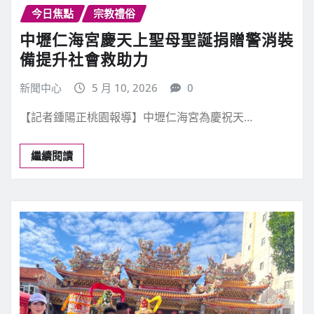
今日焦點
宗教禮俗
中壢仁海宮慶天上聖母聖誕捐贈警消裝
備提升社會救助力
新聞中心
5 月 10, 2026
0
【記者鍾陽正桃園報導】中壢仁海宮為慶祝天…
繼續閱讀