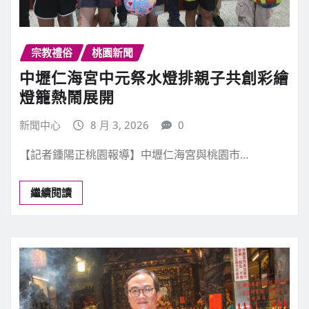
宗教禮俗
桃園新聞
中壢仁海宮中元祭水燈排親子共創彩繪
燈籠熱鬧展開
新聞中心
8 月 3, 2026
0
【記者鍾陽正桃園報導】中壢仁海宮與桃園市…
繼續閱讀