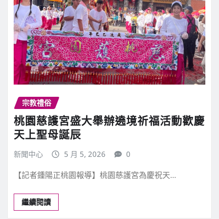
宗教禮俗
桃園慈護宮盛大舉辦遶境祈福活動歡慶
天上聖母誕辰