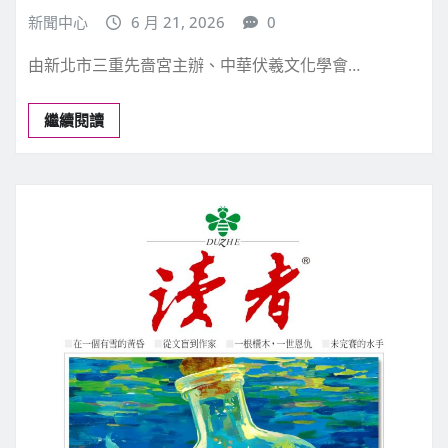
文化藝術
2026「兩岸共祭人文始祖伏羲」先嗇
宮隆重登場
新聞中心
6 月 21, 2026
0
由新北市三重先嗇宮主辦、中華伏羲文化學會…
繼續閱讀