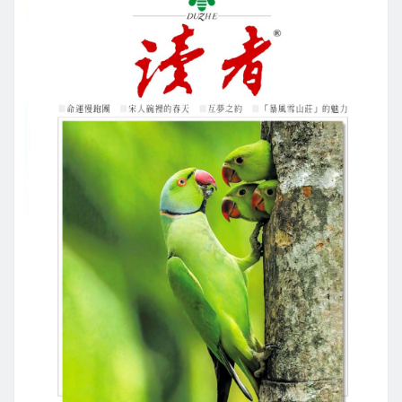
【記者吳惠民/鍾陽正桃園報導】桃園市藝文…
繼續閱讀