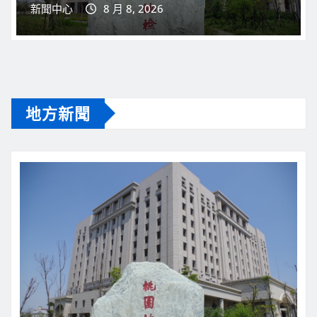
地方新聞
桃園新聞
社會警消司法
桃園盃籃球賽爆「AI幽靈球隊」！ 桃檢搜索廠
商 負責人50萬交保
新聞中心
8 月 8, 2026
地方新聞