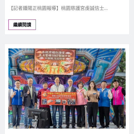
宗教禮俗
桃園慈護宮信士溫明遠感恩媽祖護佑捐
救護車公益社會
新聞中心
7 月 17, 2026
0
【記者鍾陽正桃園報導】桃園慈護宮虔誠信士…
繼續閱讀