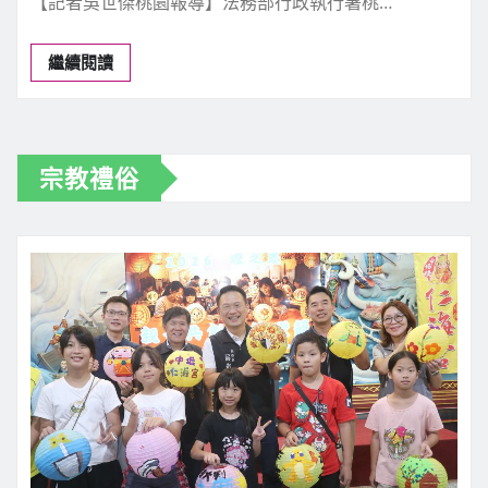
桃園分署拍賣會 近25萬顆
USTD及土地成交 國庫進帳
880萬餘元
新聞中心
8 月 5, 2026
0
【記者吳世傑桃園報導】法務部行政執行署桃…
繼續閱讀
宗教禮俗