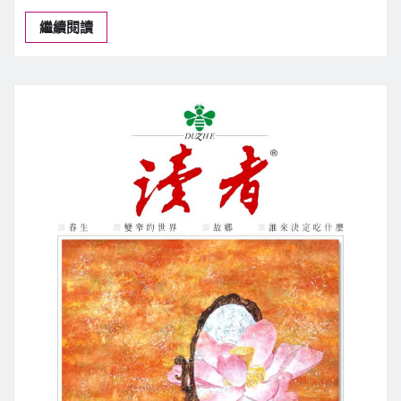
今日焦點
文化藝術
桃園新聞
莊壹竹水墨藝術展 邀民眾走進壢景町
新聞中心
7 月 6, 2026
0
【記者吳惠民桃園報導】墨韻、琴聲與老屋交…
繼續閱讀