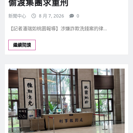
地方新聞
桃園新聞
社會警消司法
助詐團律師棄保潛逃 桃檢起訴
偷渡集團求重刑
新聞中心
8 月 7, 2026
0
【記者潘瑞如桃園報導】涉嫌詐欺洗錢案的律…
繼續閱讀