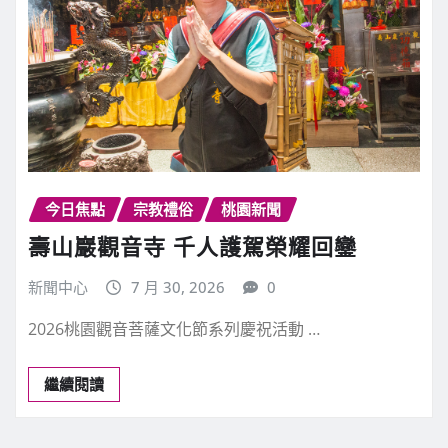
今日焦點
宗教禮俗
桃園新聞
壽山巖觀音寺 千人護駕榮耀回鑾