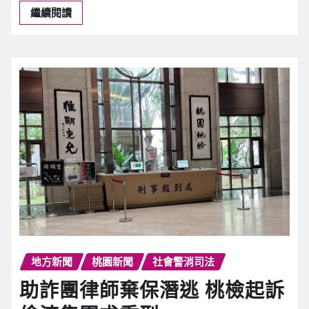
平鎮87歲翁疑嫌吵打死妻子 桃
檢聲押追查死因
新聞中心
8 月 8, 2026
0
【記者潘瑞如桃園報導】桃園市平鎮區昨（7…
繼續閱讀