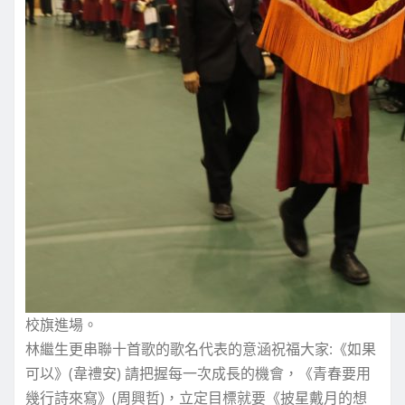
校旗進場。
林繼生更串聯十首歌的歌名代表的意涵祝福大家:《如果
可以》(韋禮安) 請把握每一次成長的機會，《青春要用
幾行詩來寫》(周興哲)，立定目標就要《披星戴月的想