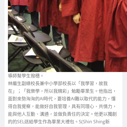
導師幫學生撥穗。
林繼生副總校長兼中小學部校長以「我學習，故我
在」；「我樂學，所以我精彩」勉勵畢業生。他指出，
面對來勢洶洶的AI時代，要培養AI難以取代的能力，懂
得自我覺察，能做好自我管理，具有同理心、共情力，
能與他人互動、溝通，並做負責任的決定。他更以獨創
的的SEL送給學生作為畢業大禮包。S(Shin Shing新