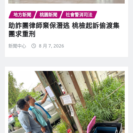
地方新聞
桃園新聞
社會警消司法
助詐團律師棄保潛逃 桃檢起訴偷渡集
團求重刑
新聞中心
8 月 7, 2026