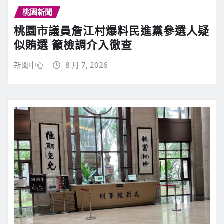
桃園新聞
桃園市議員詹江村爆料民進黨參選人疑
似賄選 籲檢調介入徹查
新聞中心
8 月 7, 2026