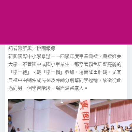
記者陳華興／桃園報導
新興國際中小學舉辦一一四學年度畢業典禮，典禮媲美
大學，不管國中或國小畢業生，都穿著顏色鮮豔亮麗的
「學士袍」、戴「學士帽」參加，場面隆重壯觀，尤其
典禮中由劉仲成局長及導師分別幫同學撥穗，象徵從此
邁向另一個學習階段，場面溫馨感人。