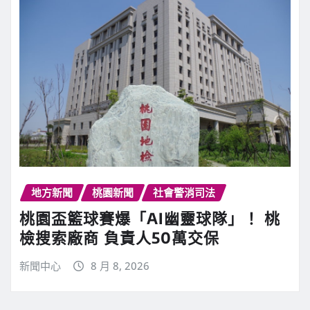
地方新聞
桃園新聞
社會警消司法
桃園盃籃球賽爆「AI幽靈球隊」！ 桃
檢搜索廠商 負責人50萬交保
新聞中心
8 月 8, 2026