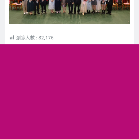
瀏覽人數 :
82,176