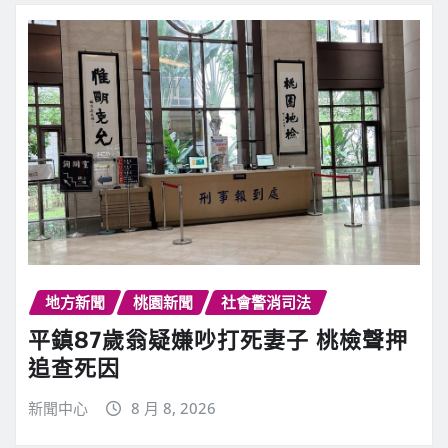
地方新聞
桃園新聞
社會警消司法
平鎮87歲翁疑嫌吵打死妻子 桃檢聲押
追查死因
新聞中心
8 月 8, 2026