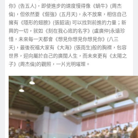
你》(告五人)，即使進步的速度慢得像《蝸牛》(周杰
倫)，但依然要《倔強》(五月天)，永不放棄，相信自己
擁有《隱形的翅膀》(張韶涵) 可以找到前進的力量；新
興的一切，就如《刻在我心底的名字》(盧廣仲)永遠珍
惜，未來每一天都會《想見你想見你想見你》(八三
夭)，最後祝福大家有《大海》(張雨生)般的胸襟，包容
世界，迎向屬於自己的廣闊人生，而未來更有《太陽之
子》(周杰倫)的觀照，一片光明璀璨。