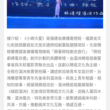
據介紹，《小嶼大愛》是福建省廣播電視局、福建省文
化和旅遊廳首批文旅非遺微短劇重點選題項目，也是積
極響應國家廣播電視總局「跟著微短劇去旅行」「微短
劇裡看非遺」創作計劃的具體舉措，由湄洲媽祖祖廟董
事會與天和電影等聯合出品。該劇以媽祖文化為主線，
全程在湄洲島實景拍攝，講述新加坡青年女設計師、台
灣雕塑專業青年先後來到湄洲島，與島上青年相識、相
知的故事，將展現媽祖信俗、湄洲媽祖祖廟建築群、
《緣起湄洲》文旅項目等媽祖文化元素，並融入莆田木
雕、湄洲風光、特色美食等元素。劇集通過兩岸共創、
共演、共播，推動兩岸文化互融、情感互通。