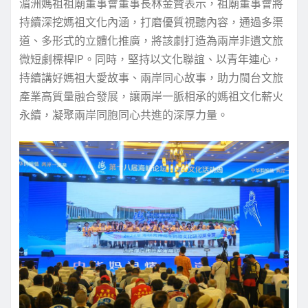
湄洲媽祖祖廟董事會董事長林金贊表示，祖廟董事會將
持續深挖媽祖文化內涵，打磨優質視聽內容，通過多渠
道、多形式的立體化推廣，將該劇打造為兩岸非遺文旅
微短劇標桿IP。同時，堅持以文化聯誼、以青年連心，
持續講好媽祖大愛故事、兩岸同心故事，助力閩台文旅
產業高質量融合發展，讓兩岸一脈相承的媽祖文化薪火
永續，凝聚兩岸同胞同心共進的深厚力量。