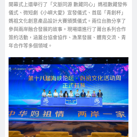
開幕式上還舉行了「文脈同源 數藏同心」媽祖數藏發佈
儀式、微短劇《小嶼大愛》宣發儀式、首屆「青創杯」
媽祖文化創意產品設計大賽頒獎儀式。兩位台胞分享了
參與兩岸融合發展的故事。現場還進行了莆台系列合作
簽約活動，涵蓋台協會協作、漁業發展、體育交流、青
年合作等多個領域。