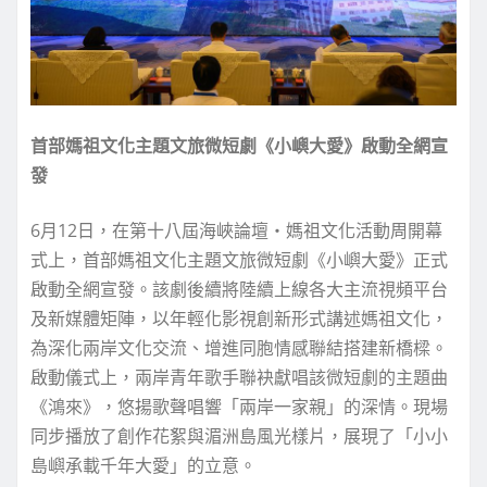
首部媽祖文化主題文旅微短劇《小嶼大愛》啟動全網宣
發
6月12日，在第十八屆海峽論壇‧媽祖文化活動周開幕
式上，首部媽祖文化主題文旅微短劇《小嶼大愛》正式
啟動全網宣發。該劇後續將陸續上線各大主流視頻平台
及新媒體矩陣，以年輕化影視創新形式講述媽祖文化，
為深化兩岸文化交流、增進同胞情感聯結搭建新橋樑。
啟動儀式上，兩岸青年歌手聯袂獻唱該微短劇的主題曲
《鴻來》，悠揚歌聲唱響「兩岸一家親」的深情。現場
同步播放了創作花絮與湄洲島風光樣片，展現了「小小
島嶼承載千年大愛」的立意。