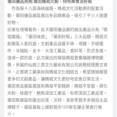
莆田優品亮相 展出媽祖文創、特色美食及好鞋
作為第十八屆海峽論壇‧媽祖文化活動周的配套活
動，莆田優品展區展出多品類產品，吸引了不少人挑選
好物。
記者在現場看到，此次莆田優品展的展出產品分為「媽
祖賜福」「莆田味道」「莆田好鞋」三大品類。媽祖文
創展區人氣旺盛，文創產品涵蓋手串、項鏈、手辦擺
件、冰箱貼、金卡、大漆工藝品、香料等，形式多樣。
值得一提的是，此次展出的萌版媽祖曾獲福建禮物銀
獎。參展的仙遊三鼎文化藝術有限公司商務經理惠言表
示，企業將工藝美術與媽祖文化相結合，希望通過開發
更多的文創產品，讓媽祖文化更好地走進日常生活。
莆田食品展區擺放有媽祖平安糕餅、媽祖平安面、興化
米粉、桂圓干、鮑魚深加工產品、枇杷深加工產品等。
莆田鞋展區則展出玩覓、沃特、洛弛等我市多個自主品
牌鞋子。展區展板上還對我市109家名優企業進行推
介。