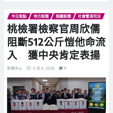
今日焦點
地方新聞
桃園新聞
社會警消司法
桃檢署檢察官周欣儒
阻斷512公斤愷他命流
入 獲中央肯定表揚
新聞中心
6 月 9, 2026
0