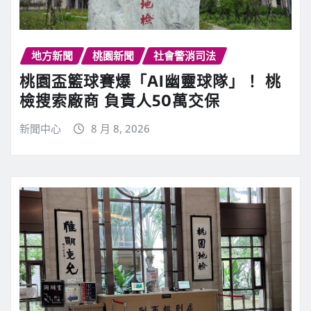
地方新聞
桃園新聞
社會警消司法
桃園盃籃球賽爆「AI幽靈球隊」！ 桃
檢搜索廠商 負責人50萬交保
新聞中心
8 月 8, 2026