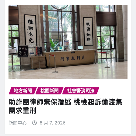
地方新聞
桃園新聞
社會警消司法
助詐團律師棄保潛逃 桃檢起訴偷渡集
團求重刑
新聞中心
8 月 7, 2026