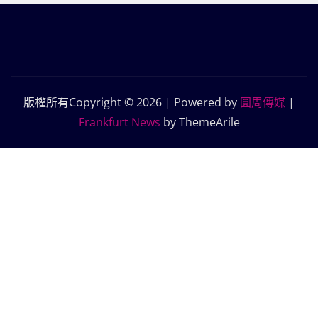
版權所有Copyright © 2026 | Powered by
圓周傳媒
|
Frankfurt News
by ThemeArile