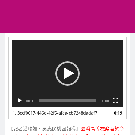
視
訊
播
放
器
00:00
00:00
1.
3ccf0617-446d-42f5-afea-cb7248dadaf7
0:19
【記者潘瑞如、吳惠民桃園報導】
臺灣高等檢察署於今