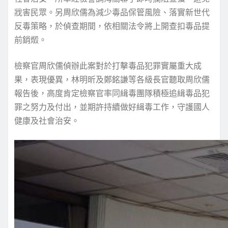
戕害民眾。另周欣儒為減少毒品保管風險、落實新世代
反毒策略，於偵查期間，依相關法令將上開查扣毒品提
前銷燬。
檢察官周欣儒偵辦此案對於打擊毒品犯罪實屬重大成
果，表現優異，林明昕及鄭銘謙等各級長官聽取周欣儒
報告後，高度肯定檢察官率同緝毒團隊積極追緝毒品犯
罪之努力及付出，並期許持續做好緝毒工作，守護國人
健康及社會治安。