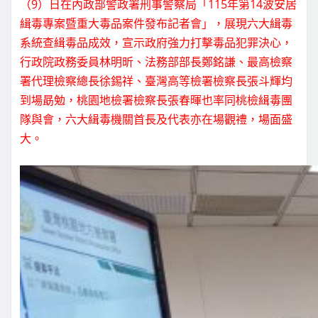
（9）日在內政部警政署刑事警察局「115年第14波安居
緝毒專案暨重大毒品案件發布記者會」，展現六大緝毒
系統查緝毒品成效，宣示政府強力打擊毒品犯罪決心，
行政院政務委員林明昕、法務部部長鄭銘謙、最高檢察
署代理檢察總長徐錫祥、臺灣高等檢署檢察長張斗輝均
到場勗勉，桃園地檢署檢察長張春暉也率同桃檢緝毒團
隊與會，六大緝毒機關首長及代表亦在場觀禮，場面盛
大。