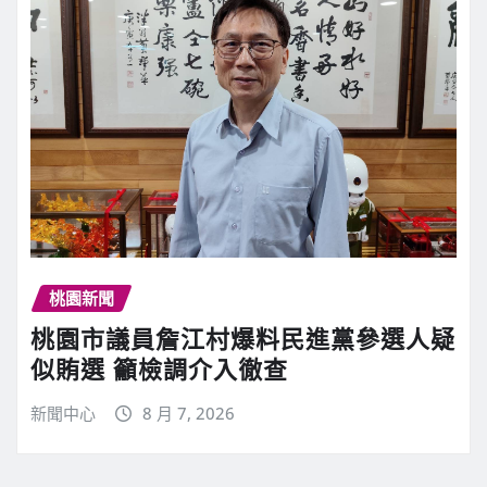
桃園新聞
桃園市議員詹江村爆料民進黨參選人疑
似賄選 籲檢調介入徹查
新聞中心
8 月 7, 2026