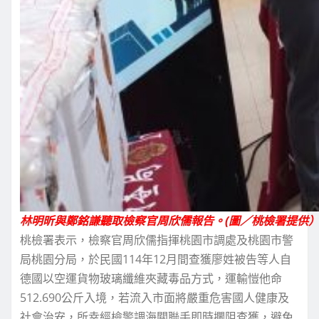
林明昕與鄭銘謙聽取檢察官周欣儒報告。(圖／桃檢署提供
桃檢署表示，檢察官周欣儒指揮桃園市調處及桃園市警
局桃園分局，於民國114年12月間查獲廖姓被告等人自
德國以空運貨物玻璃纖維夾藏毒品方式，運輸愷他命
512.690公斤入境，若流入市面將嚴重危害國人健康及
社會治安，所幸經檢警調海關聯手即時攔阻查獲，避免