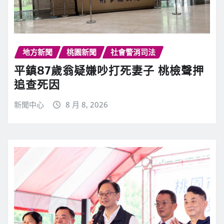
地方新聞
桃園新聞
社會警消司法
平鎮87歲翁疑嫌吵打死妻子 桃檢聲押
追查死因
新聞中心
8 月 8, 2026