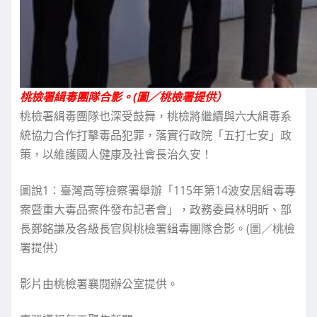
桃檢署緝毒團隊合影。(圖／桃檢署提供）
桃檢署緝毒團隊也深受鼓舞，桃檢將繼續與六大緝毒系
統協力合作打擊毒品犯罪，落實行政院「五打七安」政
策，以維護國人健康及社會長治久安！
圖說1：臺灣高等檢察署舉辦「115年第14波安居緝毒專
案暨重大毒品案件發布記者會」，政務委員林明昕、部
長鄭銘謙及各級長官與桃檢署緝毒團隊合影。(圖／桃檢
署提供）
影片由桃檢署襄閱辦公室提供。