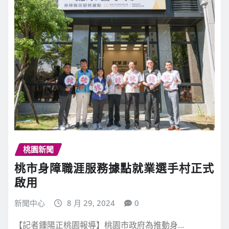
桃園新聞
桃市身障職涯服務據點就業選手村正式
啟用
新聞中心
8 月 29, 2024
0
【記者鍾陽正桃園報導】桃園市政府為推動身…