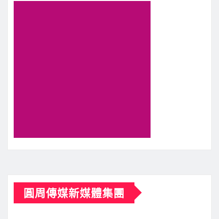
分
頁
圓周傳媒新媒體集團