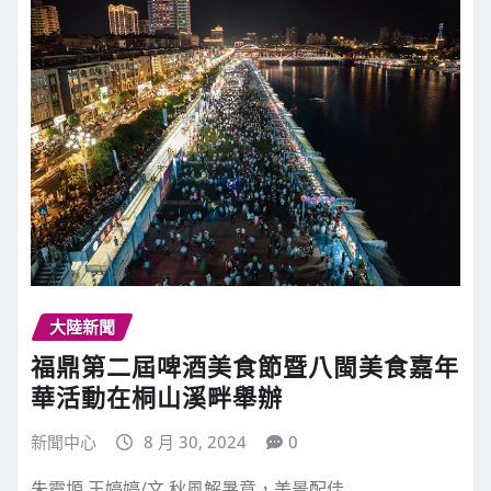
大陸新聞
福鼎第二屆啤酒美食節暨八閩美食嘉年
華活動在桐山溪畔舉辦
新聞中心
8 月 30, 2024
0
朱靈塬 王婷婷/文 秋風解暑意，美景配佳…