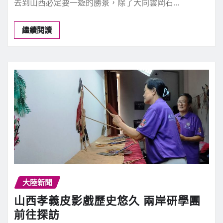
去到山西必定要一遊的勝景，除了大同雲岡石…
繼續閱讀
大陸新聞
山西孝義皮影戲歷史悠久 兩岸研學團
前往探訪