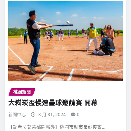
桃園新聞
大嵙崁盃慢速壘球邀請賽 開幕
新聞中心
8 月 31, 2024
0
【記者吳艾芸桃園報導】桃園市副市長蘇俊賓…