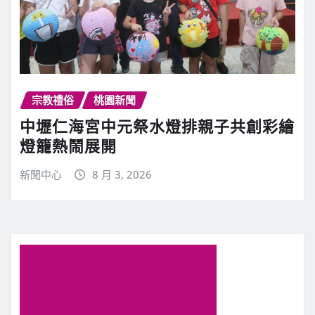
宗教禮俗
桃園新聞
中壢仁海宮中元祭水燈排親子共創彩繪
燈籠熱鬧展開
新聞中心
8 月 3, 2026