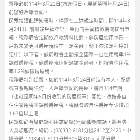
醒務必於114年3月22日(適逢假日，展延至同年月24日)
前辦好戶籍登記。
民眾接獲此通知書時，僅需在上述規定時間﹙即114年3
月24日）前辦竣戶籍登記，免再向主管稽徵機關提出申
報，稅務局會定期依戶政資料比對，倘房屋使用情形、
戶數未變更且房屋現值在一定金額﹙刻正依法定程序訂
定中）以下者，該局就會主動按全國單一自住用稅率1%
課徵房屋稅，倘房屋現值超過該金額者，則按自住用稅
率1.2%課徵房屋稅。
稅務局特別提醒，如於114年3月24日前沒有本人、配偶
或直系親屬任何一人戶籍登記的房屋，將自114年期
（也就是明年5月份收到的房屋稅單）開始，改按非自
住住家用稅率課徵房屋稅，稅額會較自住房屋至少增加
1.67倍以上喔！
民眾如尚有疑問請利用該局總(分)局服務電話，將有專
人為您服務。總局：(03)332-6181分機2412至2420。中
壢分局：(03)451-5111分機305至310。大溪分局：