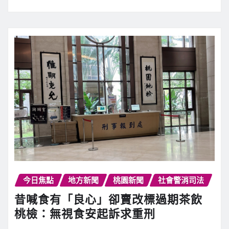
今日焦點
地方新聞
桃園新聞
社會警消司法
昔喊食有「良心」卻賣改標過期茶飲
桃檢：無視食安起訴求重刑