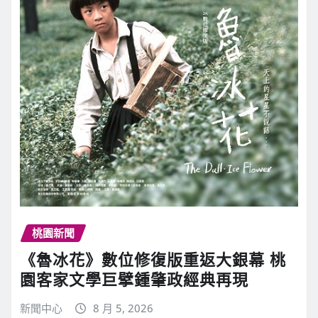
桃園新聞
《魯冰花》數位修復版重返大銀幕 桃
園客家文學巨擘鍾肇政經典再現
新聞中心
8 月 5, 2026