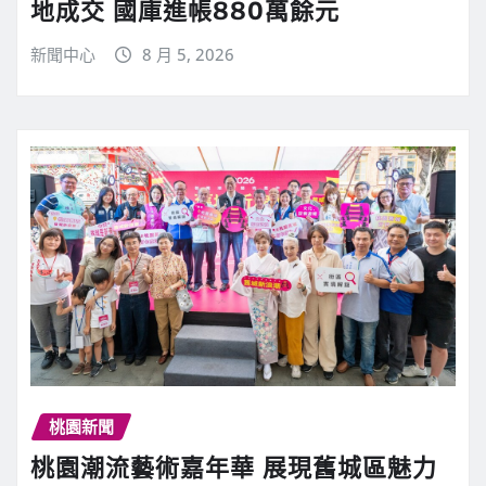
地成交 國庫進帳880萬餘元
新聞中心
8 月 5, 2026
桃園新聞
桃園潮流藝術嘉年華 展現舊城區魅力