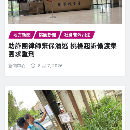
地方新聞
桃園新聞
社會警消司法
助詐團律師棄保潛逃 桃檢起訴偷渡集
團求重刑
新聞中心
8 月 7, 2026