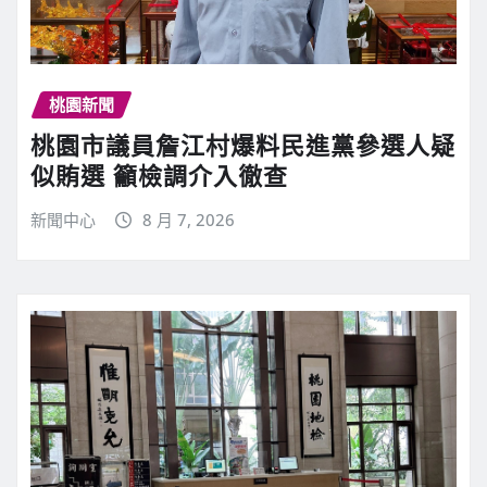
桃園新聞
桃園市議員詹江村爆料民進黨參選人疑
似賄選 籲檢調介入徹查
新聞中心
8 月 7, 2026