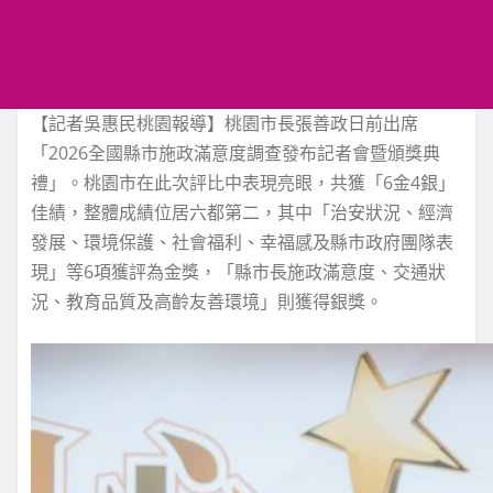
【記者吳惠民桃園報導】桃園市長張善政日前出席
「2026全國縣市施政滿意度調查發布記者會暨頒獎典
禮」。桃園市在此次評比中表現亮眼，共獲「6金4銀」
佳績，整體成績位居六都第二，其中「治安狀況、經濟
發展、環境保護、社會福利、幸福感及縣市政府團隊表
現」等6項獲評為金獎，「縣市長施政滿意度、交通狀
況、教育品質及高齡友善環境」則獲得銀獎。