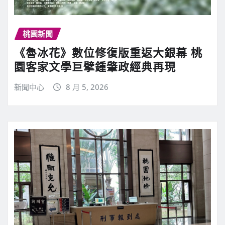
桃園新聞
《魯冰花》數位修復版重返大銀幕 桃
園客家文學巨擘鍾肇政經典再現
新聞中心
8 月 5, 2026