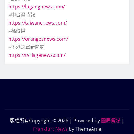
https://lugangnews.com/
※中台灣時報
https://taiwancnews.com/
※橘傳媒
https://orangesnews.com/
※下港之聲新聞網
https://tvillagenews.com/
版權所有Copyright © 2026 | Powered by
圓周傳媒
|
Frankfurt News
by ThemeArile