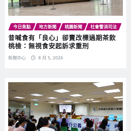
今日焦點
地方新聞
桃園新聞
社會警消司法
昔喊食有「良心」卻賣改標過期茶飲
桃檢：無視食安起訴求重刑
新聞中心
8 月 5, 2026