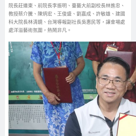
院長莊連東、前院長李振明、臺藝大前副校長林進忠、
教授蔡介騰、陳炳宏、王俊盛、劉嘉成、許敏雄、建國
科大院長林清鏡、台灣導報副社長吳惠民等，讓會場處
處洋溢藝術氛圍，熱鬧非凡。