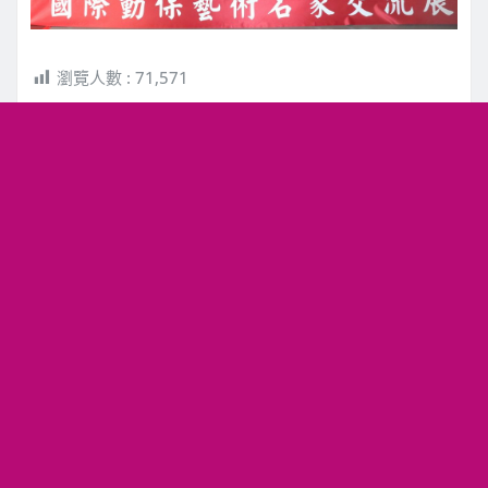
瀏覽人數 :
71,571