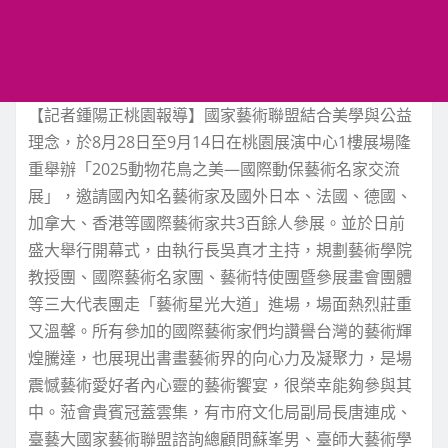
【記者鍾陽正桃園報導】國家藝術聯盟結合美學與公益
理念，於8月28日至9月14日在桃園展演中心1樓展場隆
重舉辦「2025動物花鳥之美—國際動保藝術名家交流
展」，邀請國內知名藝術家及國外日本、法國、德國、
加拿大、香港等國際藝術家共3百餘人參展。並於日前
盛大舉行開幕式，由執行長吳真才主持，規劃藝術學院
教授團、國際藝術名家團、藝術特使團暨參展畫會團體
等三大代表團走「藝術星光大道」進場，場面熱烈莊重
又溫馨。所有參加的國際藝術家們均讚譽台灣的藝術輝
煌騰達，也展現出書畫藝術界的向心力及凝聚力，是場
震憾藝術愛好者內心靈的藝術饗宴，很榮幸能夠參與其
中。蒞會貴賓冠蓋雲集，有市府文化局副局長唐連成、
臺藝大國家藝術聯盟諮詢總顧問蘇峯男、臺師大藝術學