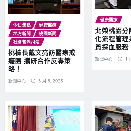
健康醫療
今日焦點
健康醫療
北榮桃園分
地方新聞
桃園新聞
化流程管理
社會警消司法
質採血服務
桃檢長戴文亮訪醫療戒
新聞中心
11
癮團 攜研合作反毒策
略！
新聞中心
5 月 8, 2025