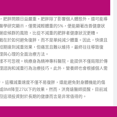
，肥胖問題日益嚴重。肥胖除了影響個人體態外，還可能導
醫學研究顯示，僅需減輕體重的5%，便能顯著改善健康狀
謝症候群的風險，比從不減重的肥胖者健康狀況更糟。
戰在於如何避免復胖，而不是單純減少體重。因此，快速且
短期達到減重效果，但痛苦且難以維持，最終往往導致復
理與心理的全面治療方法。
樣不可忽視。桃療身為精神專科醫院，能提供不僅局限於傳
理諮詢和減重行為治療技巧。此外，營養師也會根據個人需
斤，這種減重速度不僅不易復胖，還能避免對身體機能的傷
或BMI降至27以下的效果。然而，洪育遠醫師提醒，目前減
但這項投資對於長期的健康而言是非常值得的。