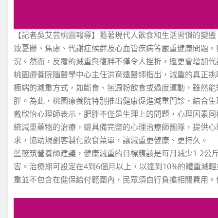
【記者吳艾芸桃園報導】隨著現代人飲食和生活習慣的變遷
致憂鬱、焦慮、代謝症候群及心血管疾病等嚴重健康問題。
況。然而，反覆的減重與復胖不僅令人挫折，還更會增加代
桃園療養院腦醫學中心主任洪育遠醫師指出，減重的真正挑
極端的減重方式，如斷食、無澱粉飲食或過度運動，雖然能
胖。為此，桃園療養院特別推出健康促進減重門診，結合生
戴欣怡心理師表示，肥胖不僅是生理上的問題，心理因素同
統減重藥物的治療，還具備完整的心理治療師團隊，提供心
求，協助規劃客製化飲食菜單，讓減重更健康、更持久。
藍筱筑營養師建議，健康減重的目標應該是每月減少1-2公
害。治療期可設定在4到6個月以上，以達到10%的體重減輕
重並不包含在健保給付範圍內，民眾須自行負擔相關費用。