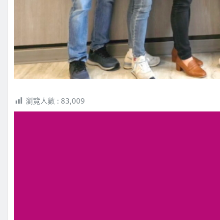
瀏覽人數 :
83,009