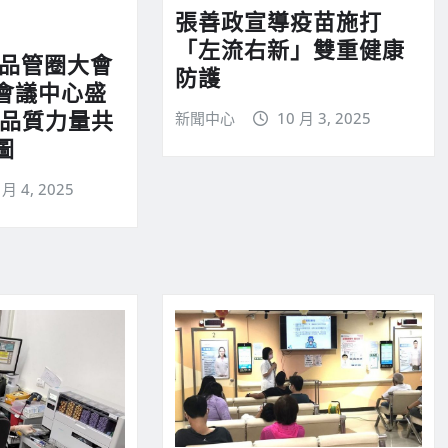
張善政宣導疫苗施打
「左流右新」雙重健康
際品管圈大會
防護
會議中心盛
球品質力量共
新聞中心
10 月 3, 2025
圖
 月 4, 2025