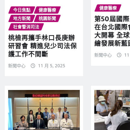
健康醫療
今日焦點
健康醫療
第50屆國
地方新聞
桃園新聞
在台北國際
社會警消司法
大開幕 全
桃檢再攜手林口長庚辦
繪發展新藍
研習會 精進兒少司法保
護工作不間斷
新聞中心
11
新聞中心
11 月 5, 2025