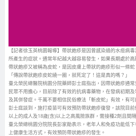
【記者徐玉英桃園報導】帶狀皰疹是因曾感染過的水痘病毒
所產生的症狀。通常年紀越大越容易發生，如果長期處於高
帶狀皰疹又被稱為皮蛇，是因皮膚上帶狀的皰疹形似一條蛇
「傳說帶狀皰疹皮蛇繞一圈，就死定了！這是真的嗎？」
臺北榮民總醫院桃園分院藥師彭士庭指出，因帶狀皰疹通常
民眾不用擔心，目前除了有效的抗病毒藥物，在發病初期及
及其併發症。千萬不要相信民俗療法「斬皮蛇」有效，有可
彭士庭談到，施打疫苗可有效預防帶狀皰疹復發，該院目前備有「
以上的成人及18歲(含)以上之高風險族群，需接種2劑且間隔2
臺北榮總桃園分院院長彭家勛表示，老年人和免疫功能低下
上健康生活方式，有效預防帶狀皰疹的發生。