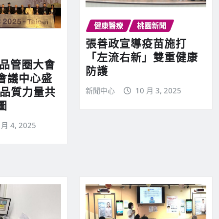
健康醫療
桃園新聞
張善政宣導疫苗施打
「左流右新」雙重健康
際品管圈大會
防護
會議中心盛
球品質力量共
新聞中心
10 月 3, 2025
圖
 月 4, 2025