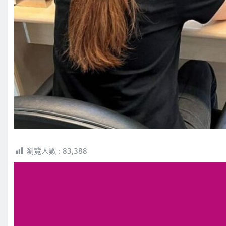
瀏覽人數 :
83,388