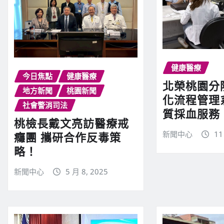
健康醫療
今日焦點
健康醫療
北榮桃園分
地方新聞
桃園新聞
化流程管理
社會警消司法
質採血服務
桃檢長戴文亮訪醫療戒
新聞中心
11
癮團 攜研合作反毒策
略！
新聞中心
5 月 8, 2025