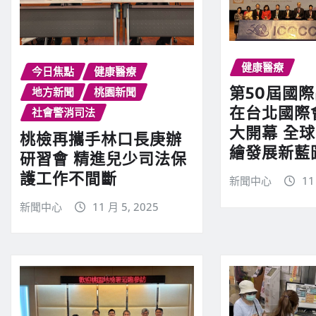
健康醫療
今日焦點
健康醫療
第50屆國
地方新聞
桃園新聞
在台北國際
社會警消司法
大開幕 全
桃檢再攜手林口長庚辦
繪發展新藍
研習會 精進兒少司法保
護工作不間斷
新聞中心
11
新聞中心
11 月 5, 2025