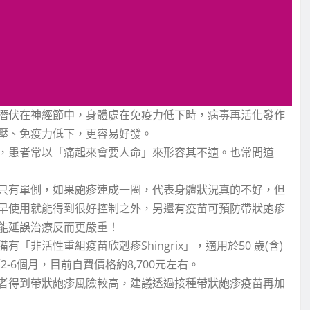
潛伏在神經節中，身體處在免疫力低下時，病毒再活化發作
壓、免疫力低下，更容易好發。
，患者常以「痛起來會要人命」來形容其不適。也常問道
只有單側，如果皰疹連成一圈，代表身體狀況真的不好，但
早使用就能得到很好控制之外，另還有疫苗可預防帶狀皰疹
能延誤治療反而更嚴重！
非活性重組疫苗欣剋疹Shingrix」，適用於50 歲(含)
-6個月，目前自費價格約8,700元左右。
者得到帶狀皰疹風險較高，建議透過接種帶狀皰疹疫苗再加