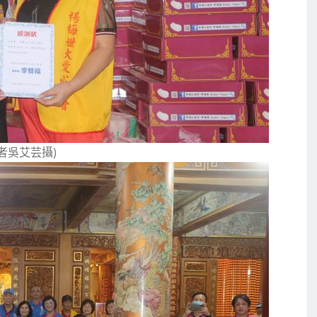
者吳艾芸攝)