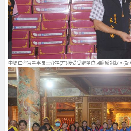
中壢仁海宮董事長王介禧(左)接受受贈單位回贈感謝狀。(記