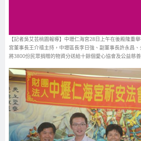
【記者吳艾芸桃園報導】中壢仁海宮28日上午在後殿隆重
宮董事長王介禧主持，中壢區長李日強、副董事長許永昌、
將3800份民眾捐贈的物資分送給十餘個愛心協會及公益慈