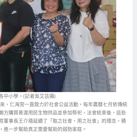
中小學。(記者吳艾芸攝)
以來，仁海宮一直致力於社會公益活動，每年農曆七月依傳統
廟方購買普渡用民生物供品並參加祭祀，法會結束後，這些
宮董事長王介禧延續了「取之社會，用之社會」的理念，積
，進一步幫助真正需要幫助的弱勢家庭。