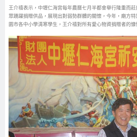
王介禧表示，中壢仁海宮每年農曆七月半都會舉行隆重而莊
眾踴躍捐贈供品，展現出對弱勢群體的關懷，今年，廟方特別
園市各中小學清寒學生，王介禧對所有愛心物資捐贈者的慷