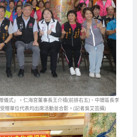
贈儀式」，仁海宮董事長王介禧(前排右五)、中壢區長李
及受贈單位代表均出席活動並合影。(記者吳艾芸攝)