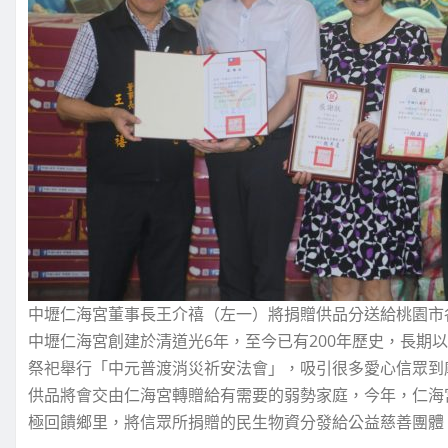
中壢仁海宮董事長王介禧（左一）將捐贈供品分送給桃園市各
中壢仁海宮創建於清道光6年，至今已有200年歷史，長期
祭祀舉行「中元普渡消災祈安法會」，吸引很多愛心信眾到
供品將會交由仁海宮轉贈給有需要的弱勢家庭，今年，仁海
極回饋鄉里，將信眾所捐贈的民生物資分發給公益慈善團體