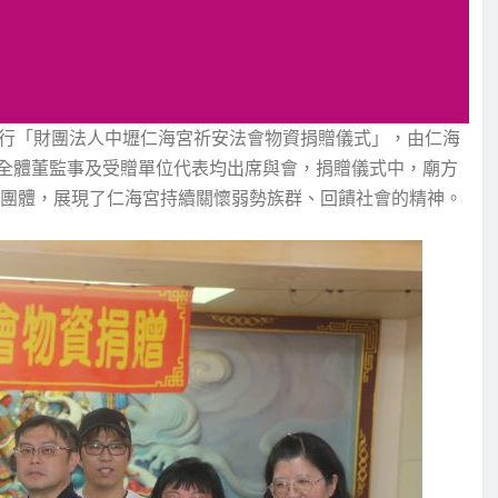
舉行「財團法人中壢仁海宮祈安法會物資捐贈儀式」，由仁海
全體董監事及受贈單位代表均出席與會，捐贈儀式中，廟方
善團體，展現了仁海宮持續關懷弱勢族群、回饋社會的精神。