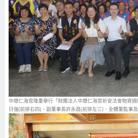
中壢仁海宮隆重舉行「財團法人中壢仁海宮祈安法會物資捐
日強(前排右四)、副董事長許永昌(前排左三)、全體董監事