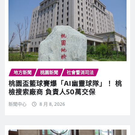
地方新聞
桃園新聞
社會警消司法
桃園盃籃球賽爆「AI幽靈球隊」！ 桃
檢搜索廠商 負責人50萬交保
新聞中心
8 月 8, 2026