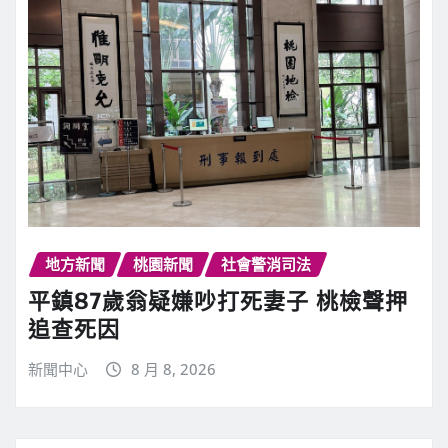
地方新聞
桃園新聞
社會警消司法
平鎮87歲翁疑嫌吵打死妻子 桃檢聲押
追查死因
新聞中心
8 月 8, 2026