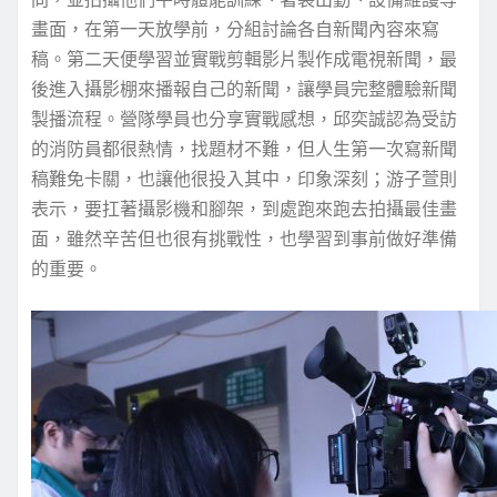
畫面，在第一天放學前，分組討論各自新聞內容來寫
稿。第二天便學習並實戰剪輯影片製作成電視新聞，最
後進入攝影棚來播報自己的新聞，讓學員完整體驗新聞
製播流程。營隊學員也分享實戰感想，邱奕誠認為受訪
的消防員都很熱情，找題材不難，但人生第一次寫新聞
稿難免卡關，也讓他很投入其中，印象深刻；游子萱則
表示，要扛著攝影機和腳架，到處跑來跑去拍攝最佳畫
面，雖然辛苦但也很有挑戰性，也學習到事前做好準備
的重要。