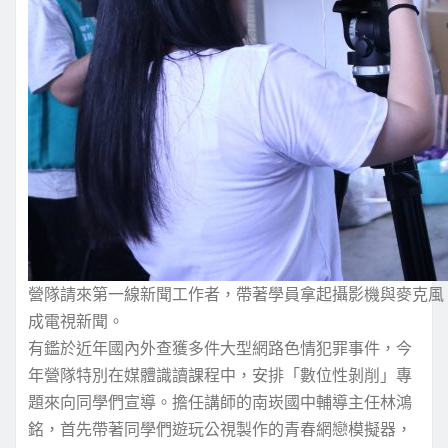
營隊請來第一線新聞工作者，帶著學員拿起攝影機與麥克風
成電視新聞。
有鑑於近年國內外查獲多件大型網路色情犯罪事件，今
年營隊特別在媒體識讀課程中，安排「數位性剝削」專
題來向同學們宣導。擔任講師的南崁國中輔導主任林鴻
銘，首先帶著同學們遊玩公視製作的青春網戀模擬器，