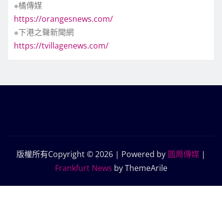
※橘傳媒
https://orangesnews.com/
※下港之聲新聞網
https://tvillagenews.com/
版權所有Copyright © 2026 | Powered by
圓周傳媒
|
Frankfurt News
by ThemeArile