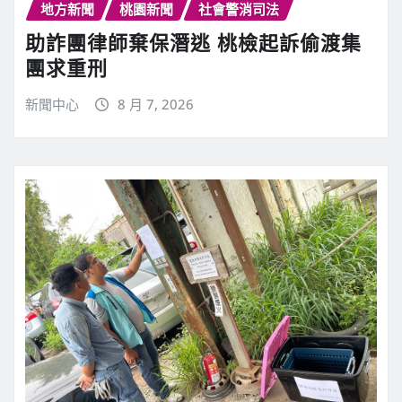
地方新聞
桃園新聞
社會警消司法
助詐團律師棄保潛逃 桃檢起訴偷渡集
團求重刑
新聞中心
8 月 7, 2026