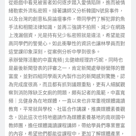
從遊戲中看見被害者如何逐步踏入愛情陷阱，進而被情
緒勒索外流私密照。接著講師又分析韓國N號房事件，
以及台灣的創意私房論壇事件，帶同學們了解犯罪釣魚
手法和相關法律知識，並再三強調不拍照、減少在網路
上洩漏個資，光是持有兒少私密照就是違法，希望能提
高同學們的警覺心。如此衝擊性的資訊也讓林學員而對
這堂課印象深刻，從案例分析中學到很多。
承辦營隊活動的中嘉寬頻|北健總經理許巧妮，同時也
是最後新聞發表的評審之一，肯定新聞處舉辦營隊的豐
富度，並對四組同學兩天內製作出的新聞感到驚艷，認
為完成度很高，而且都有抓到議題重點，更有人細膩觀
察到消防隊缺乏女廁的問題，頗有記者的風範，中嘉寬
頻｜北健身為在地媒體，一直以來也非常重視媒體識讀
教育，平常就與學校、社區合作講課，推廣媒體素養觀
念，因此這次也特地邀請作為媒體素養基地的南崁國中
教師團，擔任媒體識讀課程講師，帶給學員們專業豐富
的內容，希望他們都能從課程中，更加了解媒體產業，