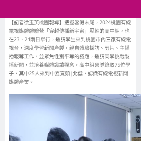
【記者徐玉英桃園報導】把握暑假末尾，2024桃園有線
電視媒體體驗營「穿越傳播新宇宙」壓軸的高中組，也
在23、24兩日舉行，邀請學生來到桃園市內三家有線電
視台，深度學習新聞產製，親自體驗採訪、剪片、主播
播報等工作，並聚焦性別平等的議題，邀請同學挑戰製
播新聞，並培養媒體識讀觀念，高中組營隊錄取75位學
子，其中25人來到中嘉寬頻|北健，認識有線電視新聞
媒體產業。