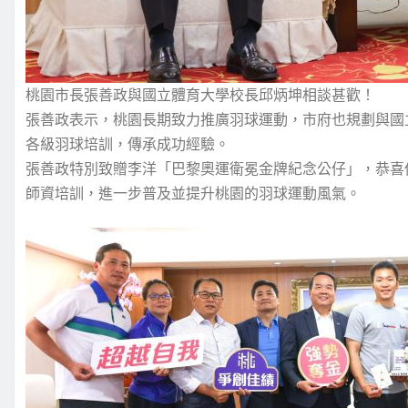
桃園市長張善政與國立體育大學校長邱炳坤相談甚歡！
張善政表示，桃園長期致力推廣羽球運動，市府也規劃與國
各級羽球培訓，傳承成功經驗。
張善政特別致贈李洋「巴黎奧運衛冕金牌紀念公仔」，恭喜
師資培訓，進一步普及並提升桃園的羽球運動風氣。