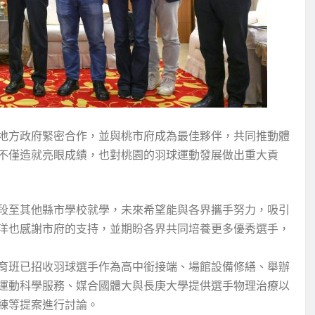
地方政府緊密合作，並與桃市府成為最佳夥伴，共同推動體
不僅造就亮眼成績，也對桃園的羽球運動發展做出重大貢
段至其他縣市學校就學，未來希望能與各界攜手努力，吸引
洋也感謝市府的支持，並期盼各界共同培養更多優秀選手，
育班已招收羽球選手作為高中銜接端、場館設備修繕、舉辦
運動科學服務、媒合國體大與長庚大學提供選手物理治療以
練等提案進行討論。