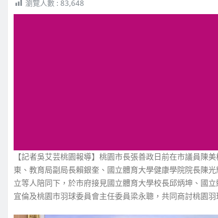
瀏覽人數 :
83,648
【記者吳艾芸桃園報導】桃園市長張善政日前在市議員陳美
東、教育局副局長賴銀奎、國立體育大學健康學院院長陳光
立等人陪同下，於市府接見國立體育大學校長邱炳坤、國立
宜倫及桃園市羽球委員會主任委員梁永聰，共同商討桃園羽