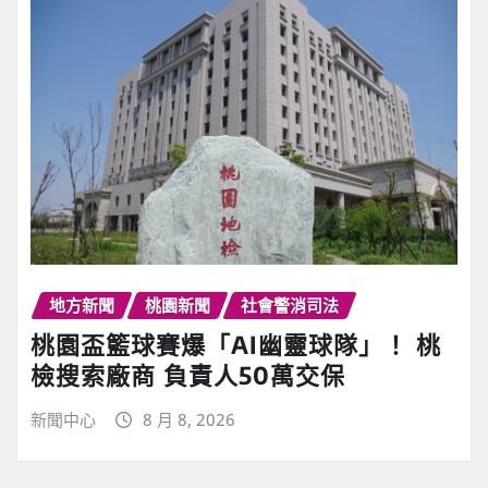
地方新聞
桃園新聞
社會警消司法
桃園盃籃球賽爆「AI幽靈球隊」！ 桃
檢搜索廠商 負責人50萬交保
新聞中心
8 月 8, 2026