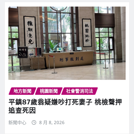
地方新聞
桃園新聞
社會警消司法
平鎮87歲翁疑嫌吵打死妻子 桃檢聲押
追查死因
新聞中心
8 月 8, 2026