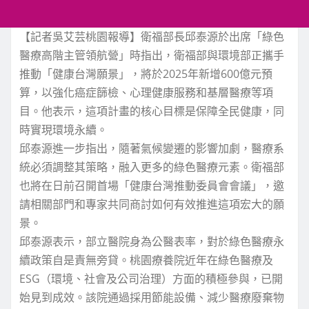
【記者吳艾芸桃園報導】衛福部長邱泰源於出席「綠色
醫療高階主管領航營」時指出，衛福部與環境部正攜手
推動「健康台灣願景」，將於2025年新增600億元預
算，以強化癌症篩檢、心理健康服務和基層醫療等項
目。他表示，這項計畫的核心目標是保障全民健康，同
時實現環境永續。
邱泰源進一步指出，隨著氣候變遷的影響加劇，醫療系
統必須調整其策略，融入更多的綠色醫療元素。衛福部
也將在日前召開首場「健康台灣推動委員會會議」，邀
請相關部門和專家共同商討如何有效推進這項宏大的願
景。
邱泰源表示，部立醫院身為公醫表率，對於綠色醫療永
續政策自是責無旁貸。桃園療養院近年在綠色醫療及
ESG（環境、社會及公司治理）方面的積極參與，已開
始見到成效。該院通過採用節能設備、減少醫療廢棄物