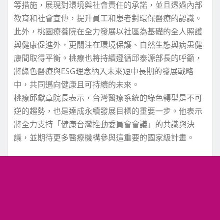
等措施，展現對環境與社會責任的承諾，並且透過內部
教育和社會宣傳，提升員工和患者對環保醫療的認識。
此外，桃園療養院在全力發展以社區為基礎的全人照護
與健康促進外，更關注在環境保護、自然生態與病患健
康間取得平衡。桃療也將持續遵循邱泰源部長的呼籲，
將綠色醫療與ESG理念納入未來短中長期的發展戰略
中，共同邁向健康且可持續的未來。
桃療邱獻章院長表示，台灣醫療系統的綠色轉型是不可
逆的趨勢，也是達成永續發展目標的重要一步。他表示
將全力支持「健康台灣推動委員會會議」的共識與決
議，並期待更多醫療機構參與這重要的國家級計畫。