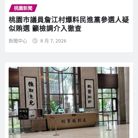
桃園新聞
桃園市議員詹江村爆料民進黨參選人疑
似賄選 籲檢調介入徹查
新聞中心
8 月 7, 2026