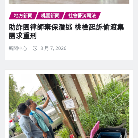
地方新聞
桃園新聞
社會警消司法
助詐團律師棄保潛逃 桃檢起訴偷渡集
團求重刑
新聞中心
8 月 7, 2026