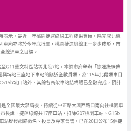
時表示，最近一年桃園捷運綠線工程成果豐碩，除完成北機
列車廂亦將於今年底抵臺，桃園捷運綠線正一步步成形，市
線全線通車之目標。
站至G11藝文特區站等北段7站，本週市府舉辦「捷運綠線傳
蘆興埤站三座地下車站的隧道全數貫通，為115年北段通車目
G15b坑口站外，其餘各高架車站結構體已全數完成，預計
引進全國最大潛盾機，持續從中正路大興西路口南向往桃園車
市長說，捷運綠線共17座車站，扣除G07桃園車站、G15b
車站歷經網路徵名、投票及專家會議，已在20日公布15個捷