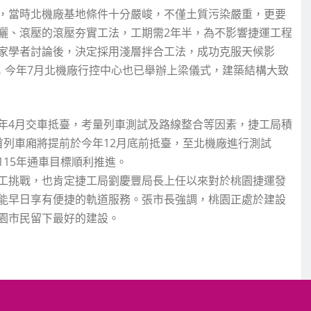
，當時北機廠基地條件十分嚴峻，不僅土質污染嚴重，更要
曬、滾壓的滾壓夯實工法，工期需2年半，為不影響捷運工程
家學者討論後，決定採用淺層拌合工法，成功克服天候影
；今年7月北機廠行控中心也已舉辦上梁儀式，建築結構大致
年4月交車抵臺，考量列車測試及路線整合等因素，捷工局積
首列車廂將提前於今年12月底前抵臺，至北機廠進行測試
15年通車目標順利推進。
工挑戰，也肯定捷工局劉慶豐局長上任以來對於桃園捷運發
能早日享有便捷的軌道服務。張市長強調，桃園正處於建設
園市民留下最好的建設。