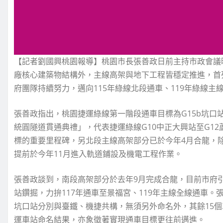
【記者劉國興桃園報導】桃園市長張善政日前主持市政會議
廠核心建築物結構外，主線高架與地下工程皆穩定推進，首
府團隊持續努力，邁向115年綠線北段通車、119年綠線主
張善政指出，桃園捷運綠線第一階段通車目標為G15b坑口
統圓隧道貫通典禮」，代表捷運綠線G10中正大興站至G12
標的重要里程碑，另北段主線高架部分已於今年4月合龍，除
提前於今年11月進入軌道鋪設及機電工程作業。
張善政談到，南段高架部分於去年9月完成合龍，目前市府
站鑽掘，力拚117年通車至景福宮、119年主線全線通車。張
坑口站分別與臺鐵、機捷共構，無須另外命名外，其餘15個
運車站命名結果，亦象徵著實現通車目標更往前邁進。