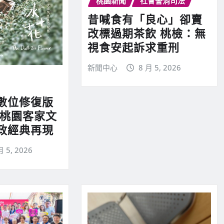
桃園新聞
社會警消司法
昔喊食有「良心」卻賣
改標過期茶飲 桃檢：無
視食安起訴求重刑
新聞中心
8 月 5, 2026
數位修復版
 桃園客家文
政經典再現
月 5, 2026