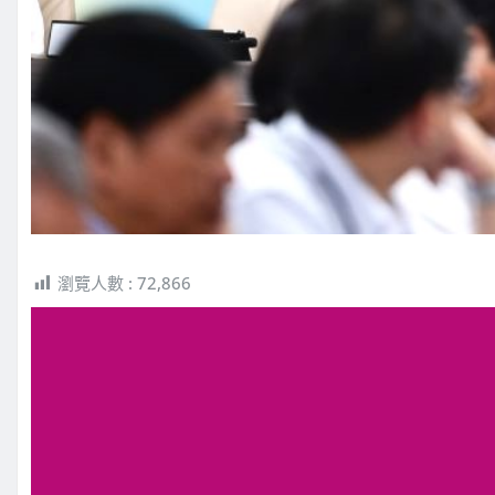
瀏覽人數 :
72,866