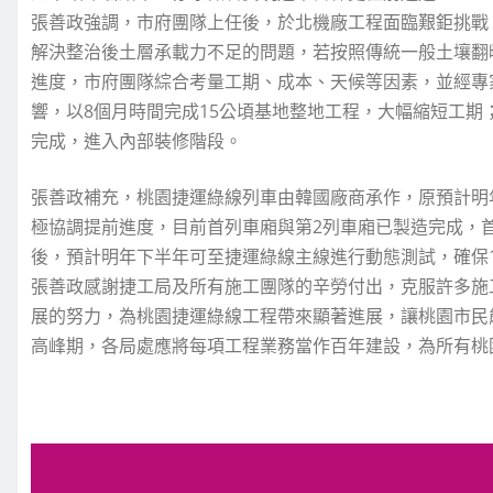
張善政強調，市府團隊上任後，於北機廠工程面臨艱鉅挑戰
解決整治後土層承載力不足的問題，若按照傳統一般土壤翻
進度，市府團隊綜合考量工期、成本、天候等因素，並經專
響，以8個月時間完成15公頃基地整地工程，大幅縮短工期
完成，進入內部裝修階段。
張善政補充，桃園捷運綠線列車由韓國廠商承作，原預計明
極協調提前進度，目前首列車廂與第2列車廂已製造完成，
後，預計明年下半年可至捷運綠線主線進行動態測試，確保1
張善政感謝捷工局及所有施工團隊的辛勞付出，克服許多施
展的努力，為桃園捷運綠線工程帶來顯著進展，讓桃園市民
高峰期，各局處應將每項工程業務當作百年建設，為所有桃