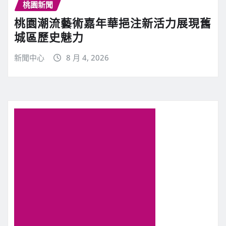
桃園新聞
桃園潮流藝術嘉年華挹注新活力展現舊
城區歷史魅力
新聞中心
8 月 4, 2026