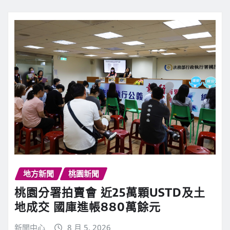
地方新聞
桃園新聞
桃園分署拍賣會 近25萬顆USTD及土
地成交 國庫進帳880萬餘元
新聞中心
8 月 5, 2026