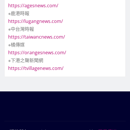
https://agesnews.com/
※鹿港時報
https://lugangnews.com/
※中台灣時報
https://taiwancnews.com/
※橘傳媒
https://orangesnews.com/
※下港之聲新聞網
https://tvillagenews.com/