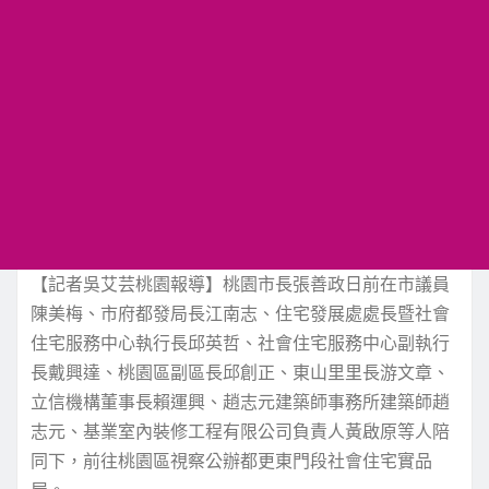
【記者吳艾芸桃園報導】桃園市長張善政日前在市議員
陳美梅、市府都發局長江南志、住宅發展處處長暨社會
住宅服務中心執行長邱英哲、社會住宅服務中心副執行
長戴興達、桃園區副區長邱創正、東山里里長游文章、
立信機構董事長賴運興、趙志元建築師事務所建築師趙
志元、基業室內裝修工程有限公司負責人黃啟原等人陪
同下，前往桃園區視察公辦都更東門段社會住宅實品