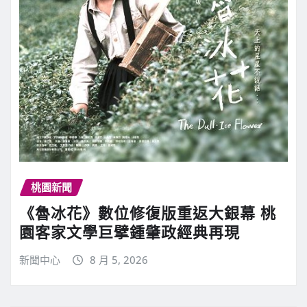
桃園新聞
《魯冰花》數位修復版重返大銀幕 桃
園客家文學巨擘鍾肇政經典再現
新聞中心
8 月 5, 2026