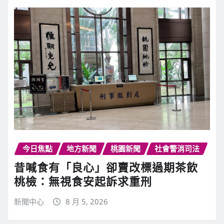
今日焦點
地方新聞
桃園新聞
社會警消司法
昔喊食有「良心」卻賣改標過期茶飲
桃檢：無視食安起訴求重刑
新聞中心
8 月 5, 2026