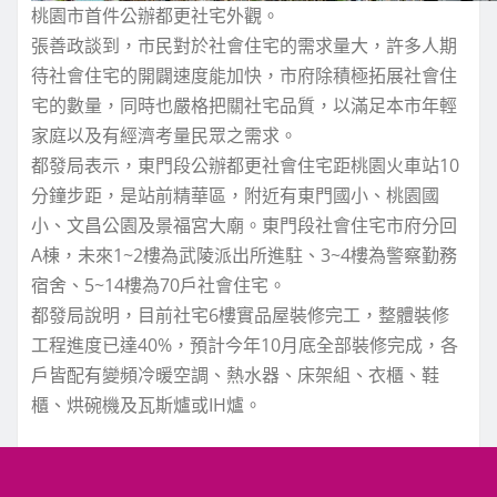
桃園市首件公辦都更社宅外觀。
張善政談到，市民對於社會住宅的需求量大，許多人期
待社會住宅的開闢速度能加快，市府除積極拓展社會住
宅的數量，同時也嚴格把關社宅品質，以滿足本市年輕
家庭以及有經濟考量民眾之需求。
都發局表示，東門段公辦都更社會住宅距桃園火車站10
分鐘步距，是站前精華區，附近有東門國小、桃園國
小、文昌公園及景福宮大廟。東門段社會住宅市府分回
A棟，未來1~2樓為武陵派出所進駐、3~4樓為警察勤務
宿舍、5~14樓為70戶社會住宅。
都發局說明，目前社宅6樓實品屋裝修完工，整體裝修
工程進度已達40%，預計今年10月底全部裝修完成，各
戶皆配有變頻冷暖空調、熱水器、床架組、衣櫃、鞋
櫃、烘碗機及瓦斯爐或IH爐。