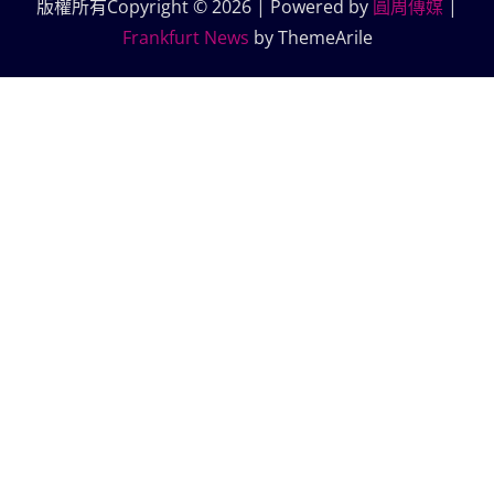
版權所有Copyright © 2026 | Powered by
圓周傳媒
|
Frankfurt News
by ThemeArile