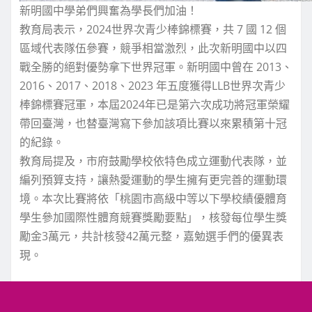
新明國中學弟們興奮為學長們加油！
教育局表示，2024世界次青少棒錦標賽，共 7 國 12 個
區域代表隊伍參賽，競爭相當激烈，此次新明國中以四
戰全勝的絕對優勢拿下世界冠軍。新明國中曾在 2013、
2016、2017、2018、2023 年五度獲得LLB世界次青少
棒錦標賽冠軍，本屆2024年已是第六次成功將冠軍榮耀
帶回臺灣，也替臺灣寫下參加該項比賽以來累積第十冠
的紀錄。
教育局提及，市府鼓勵學校依特色成立運動代表隊，並
編列預算支持，讓熱愛運動的學生擁有更完善的運動環
境。本次比賽將依「桃園市高級中等以下學校績優體育
學生參加國際性體育競賽獎勵要點」，核發每位學生獎
勵金3萬元，共計核發42萬元整，嘉勉選手們的優異表
現。