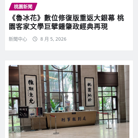
桃園新聞
《魯冰花》數位修復版重返大銀幕 桃
園客家文學巨擘鍾肇政經典再現
新聞中心
8 月 5, 2026