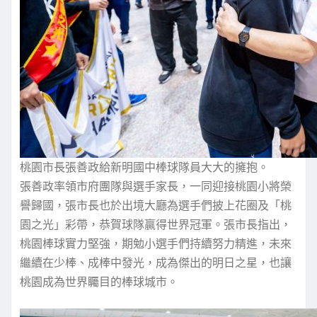
桃園市長張善政給新明國中棒球隊員大大的擁抱。
張善政率領市府團隊與選手家長，一同迎接桃園小將榮
譽歸國，張市長也於出境大廳為選手們披上花圈及「桃
園之光」彩帶，恭賀球隊贏得世界冠軍。張市長指出，
桃園棒球實力堅強，期勉小選手們持續努力精進，未來
繼續在少棒、成棒中發光，成為傑出的明日之星，也讓
桃園成為世界矚目的棒球城市。