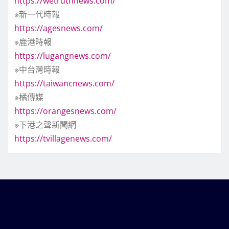
https://wetruthnews.com/
※新一代時報
https://agesnews.com/
※鹿港時報
https://lugangnews.com/
※中台灣時報
https://taiwancnews.com/
※橘傳媒
https://orangesnews.com/
※下港之聲新聞網
https://tvillagenews.com/