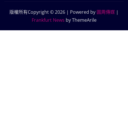
版權所有Copyright © 2026 | Powered by
圓周傳媒
|
Frankfurt News
by ThemeArile