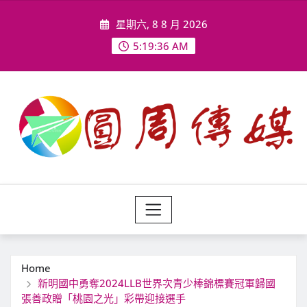
Skip
星期六, 8 8 月 2026
to
content
5:19:38 AM
Home
新明國中勇奪2024LLB世界次青少棒錦標賽冠軍歸國
張善政贈「桃園之光」彩帶迎接選手