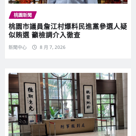
桃園新聞
桃園市議員詹江村爆料民進黨參選人疑
似賄選 籲檢調介入徹查
新聞中心
8 月 7, 2026