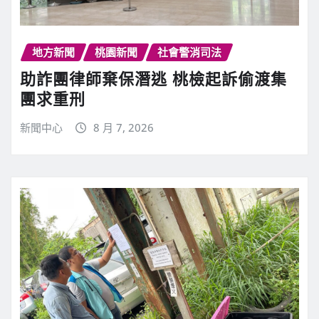
地方新聞
桃園新聞
社會警消司法
助詐團律師棄保潛逃 桃檢起訴偷渡集
團求重刑
新聞中心
8 月 7, 2026