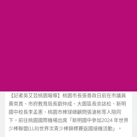
【記者吳艾芸桃園報導】桃園市長張善政日前在市議員
黃崇真、市府教育局長劉仲成、大園區長余誌松、新明
國中校長李孟憲、桃園市棒球總顧問張滄彬等人陪同
下，前往桃園國際機場出席「新明國中參加2024 年世界
少棒聯盟(LLB)世界次青少棒錦標賽返國接機活動」。