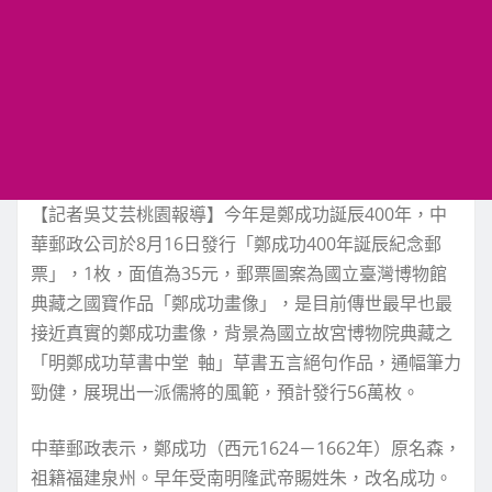
【記者吳艾芸桃園報導】今年是鄭成功誕辰400年，中
華郵政公司於8月16日發行「鄭成功400年誕辰紀念郵
票」，1枚，面值為35元，郵票圖案為國立臺灣博物館
典藏之國寶作品「鄭成功畫像」，是目前傳世最早也最
接近真實的鄭成功畫像，背景為國立故宮博物院典藏之
「明鄭成功草書中堂 軸」草書五言絕句作品，通幅筆力
勁健，展現出一派儒將的風範，預計發行56萬枚。
中華郵政表示，鄭成功（西元1624－1662年）原名森，
祖籍福建泉州。早年受南明隆武帝賜姓朱，改名成功。