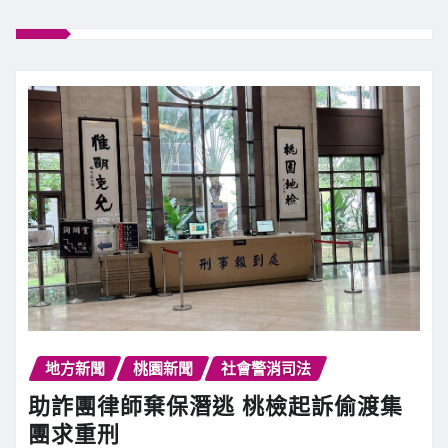
地方新聞
桃園新聞
社會警消司法
助詐團律師棄保潛逃 桃檢起訴偷渡集
團求重刑