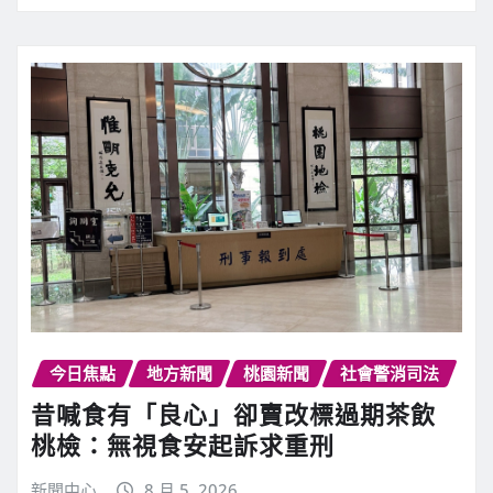
今日焦點
地方新聞
桃園新聞
社會警消司法
昔喊食有「良心」卻賣改標過期茶飲
桃檢：無視食安起訴求重刑
新聞中心
8 月 5, 2026