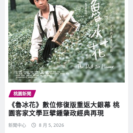
桃園新聞
《魯冰花》數位修復版重返大銀幕 桃
園客家文學巨擘鍾肇政經典再現
新聞中心
8 月 5, 2026