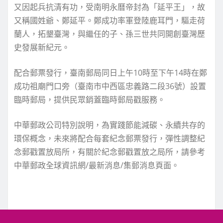
又因起兵抗清有功，受南明永曆帝封為「延平王」，故
又稱國姓爺、鄭延平。鄭成功率軍登陸鹿耳門，驅走荷
蘭人，拓墾臺灣，與繼任的子、孫三世共同開創臺灣歷
史發展新紀元。
配合郵票發行，臺南郵局同日上午10時至下午14時在鄭
成功祖廟門口旁（臺南市中西區忠義路二段36號）設置
臨時郵局，提供民眾銷蓋臨時郵局戳服務。
中華郵政公司特別說明，為實踐節能減碳、永續共存的
環保概念，未來將配合每套紀念郵票發行，彈性調整紀
念郵戳置放局所，有關於紀念郵戳置放之局所，請參考
中華郵政全球資訊網/最新消息/集郵消息頁面。