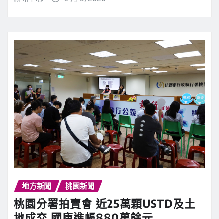
地方新聞
桃園新聞
桃園分署拍賣會 近25萬顆USTD及土
地成交 國庫進帳880萬餘元