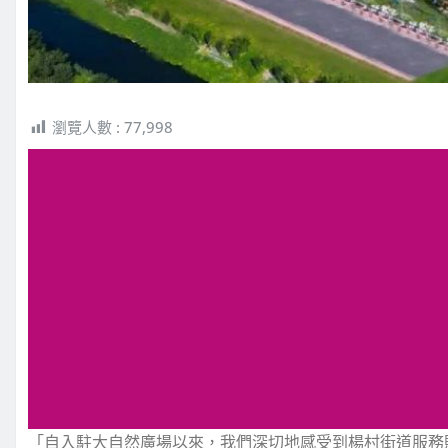
瀏覽人數 :
77,998
「自入駐大自然廣場以來，我們深切地感受到楊村街道服務