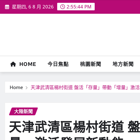
Skip
星期四, 6 8 月 2026
2:55:46 PM
to
content
HOME
今日焦點
桃園新聞
地方新聞
Home
天津武清區楊村街道 盤活「存量」帶動「增量」激
大陸新聞
天津武清區楊村街道 