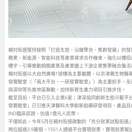
楊村街道堅持按照「打造生態、沿鏈聚合、集群發展」的發
務業、新能源、智能科技等產業尋求合作機會，強化以樓招
樓宇，引導推動相關產業及產業鏈上下游企業集聚融合盤活
楊村街道以大自然廣場1號樓為主要載體，以京津冀生物醫
發實驗室（「兩大平台、一研發實驗室」）為主要抓手，全
與深圳等先進地區聯動，加快新質生產力項目引進步伐。
截至目前，平台已引入企業6家；津深協同創新生態示範平
發實驗室」已引進天津醫科大學創新鉑藥研發項目，產品目前
IND臨床認證，估值1億元人民幣。
不僅如此，今年5月在楊村街道啟動的「充分就業試點街道」工
崗位超過3.9萬個，1551人通過平台實現就業，實現就業幫扶