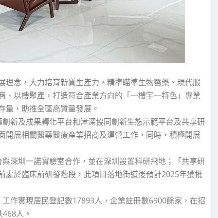
展理念，大力培育新質生產力，精準瞄準生物醫藥、現代服
商、以樓聚產，打造符合產業方向的「一樓宇一特色」專業
存量，助推全區高質量發展。
藥創新及成果轉化平台和津深協同創新生態示範平台及共享研
面開展相關醫藥醫療產業招商及運營工作，同時，積極開展
台與深圳一諾實驗室合作，並在深圳設置科研飛地；「共享研
處於臨床前研發階段，此項目落地街道後預計2025年獲批
作實現居民登記數17893人，企業註冊數6900餘家，在招
468人。