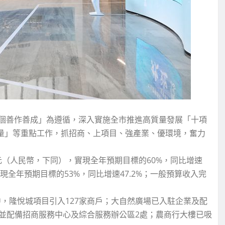
個善作善成」為遵循，深入實施全市推進高質量發展「十項
三量」等重點工作，抓招商、上項目、強產業、優環境，奮力
元（人民幣，下同），實現全年預期目標的60%，同比增速
實現全年預期目標的53%，同比增速47.2%；一般預算收入完
中，隆悅城項目引入127家商戶；大自然廣場已入駐企業及配
家，並配備招商服務中心及綜合服務辦公區2處；農商行大樓已吸