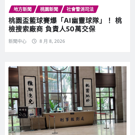
地方新聞
桃園新聞
社會警消司法
桃園盃籃球賽爆「AI幽靈球隊」！ 桃
檢搜索廠商 負責人50萬交保
新聞中心
8 月 8, 2026