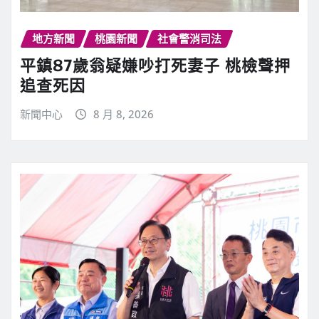
地方新聞
桃園新聞
社會警消司法
平鎮87歲翁疑嫌吵打死妻子 桃檢聲押
追查死因
新聞中心
8 月 8, 2026