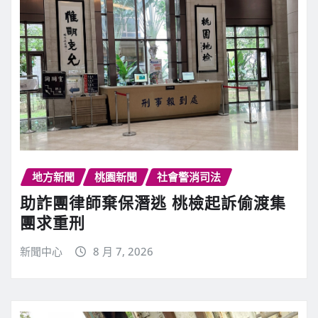
地方新聞
桃園新聞
社會警消司法
助詐團律師棄保潛逃 桃檢起訴偷渡集
團求重刑
新聞中心
8 月 7, 2026