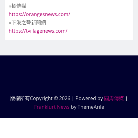
※橘傳媒
https://orangesnews.com/
※下港之聲新聞網
https://tvillagenews.com/
版權所有Copyright © 2026 | Powered by
圓周傳媒
|
Frankfurt News
by ThemeArile