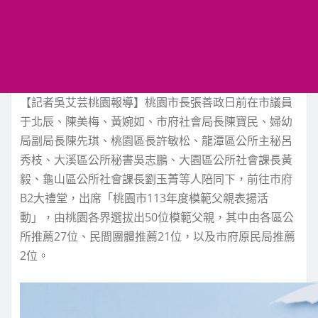
【記者吳艾芸桃園報導】桃園市長張善政日前在市議員
于北辰、陳美梅、黃婉如、市府社會局長陳寶民、婦幼
局副局長陳先琪、桃園區長許敏松、龍潭區公所主秘呂
秀枝、大溪區公所秘書吳志鵬、大園區公所社會課長黃
毅、龜山區公所社會課長劉玉菁等人陪同下，前往市府
B2大禮堂，出席「桃園市113年度模範父親表揚活
動」，由桃園各界選拔出50位模範父親，其中由各區公
所推薦27位、民間團體推薦21位，以及市府原民局推薦
2位。