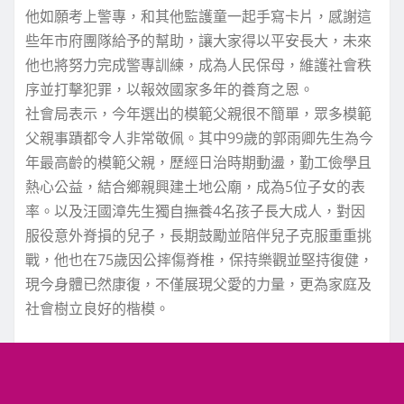
他如願考上警專，和其他監護童一起手寫卡片，感謝這
些年市府團隊給予的幫助，讓大家得以平安長大，未來
他也將努力完成警專訓練，成為人民保母，維護社會秩
序並打擊犯罪，以報效國家多年的養育之恩。
社會局表示，今年選出的模範父親很不簡單，眾多模範
父親事蹟都令人非常敬佩。其中99歲的郭雨卿先生為今
年最高齡的模範父親，歷經日治時期動盪，勤工儉學且
熱心公益，結合鄉親興建土地公廟，成為5位子女的表
率。以及汪國漳先生獨自撫養4名孩子長大成人，對因
服役意外脊損的兒子，長期鼓勵並陪伴兒子克服重重挑
戰，他也在75歲因公摔傷脊椎，保持樂觀並堅持復健，
現今身體已然康復，不僅展現父愛的力量，更為家庭及
社會樹立良好的楷模。