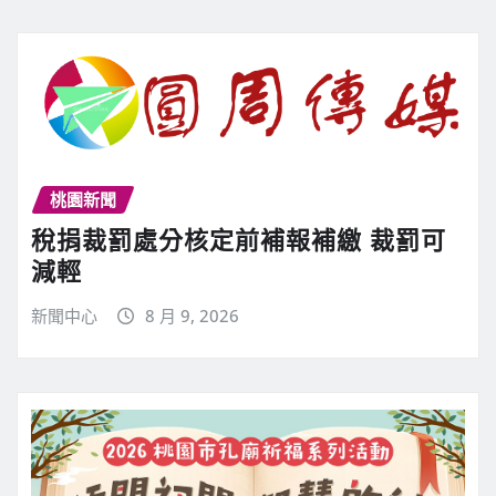
桃園新聞
稅捐裁罰處分核定前補報補繳 裁罰可
減輕
新聞中心
8 月 9, 2026