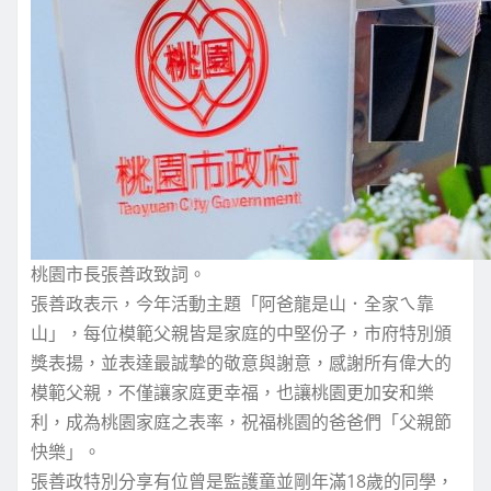
桃園市長張善政致詞。
張善政表示，今年活動主題「阿爸龍是山．全家ㄟ靠
山」，每位模範父親皆是家庭的中堅份子，市府特別頒
獎表揚，並表達最誠摯的敬意與謝意，感謝所有偉大的
模範父親，不僅讓家庭更幸福，也讓桃園更加安和樂
利，成為桃園家庭之表率，祝福桃園的爸爸們「父親節
快樂」。
張善政特別分享有位曾是監護童並剛年滿18歲的同學，