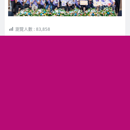
瀏覽人數 :
83,858