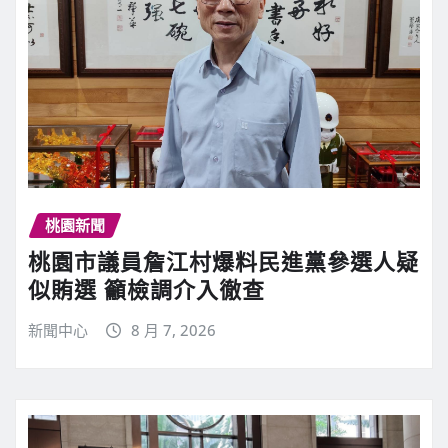
桃園新聞
桃園市議員詹江村爆料民進黨參選人疑
似賄選 籲檢調介入徹查
新聞中心
8 月 7, 2026