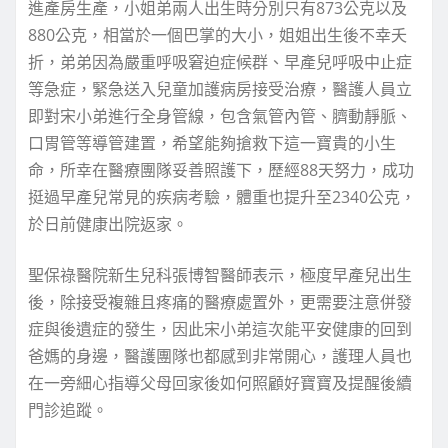
進產房生產，小姐弟兩人出生時分別只有873公克以及
880公克，相當於一個巴掌的大小，姐姐出生後不幸夭
折，弟弟因為嚴重呼吸窘迫症候群、早產兒呼吸中止症
等急症，緊急送入兒童加護病房接受治療，醫護人員立
即對宋小弟進行全身管線，包含氣管內管、臍動靜脈、
口胃管等導管建置，希望能夠搶救下這一寶貴的小生
命，所幸在醫療團隊妥善照護下，歷經88天努力，成功
挺過早產兒常見的疾病考驗，體重也提升至2340公克，
於日前健康出院返家。
聖保祿醫院新生兒科張博智醫師表示，極度早產兒出生
後，除接受複雜且疼痛的醫療處置外，更需要注意併發
症與後遺症的發生，因此宋小弟這次能平安健康的回到
爸媽的身邊，醫護團隊也都感到非常開心，護理人員也
在一旁細心指導父母回家後如何照顧好寶寶及提醒後續
門診追蹤。