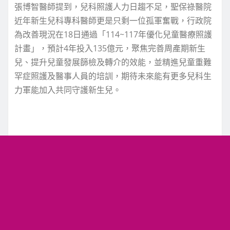
張博智醫師提到，兒科照護人力日趨不足，聖保祿醫院
近年新生兒科專科醫師更是只剩一位孤軍奮戰，行政院
為改善現況在18日通過「114~117年優化兒童醫療照護
計畫」，預計4年投入135億元，聚焦完善周產期新生
兒、提升兒童發展篩檢及轉介的效能，並精進兒童重難
罕症照護及醫事人員的培訓，期待未來能有更多兒科生
力軍能加入共同守護新生兒。