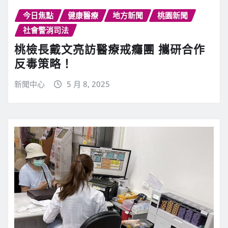
今日焦點
健康醫療
地方新聞
桃園新聞
社會警消司法
桃檢長戴文亮訪醫療戒癮團 攜研合作
反毒策略！
新聞中心
5 月 8, 2025