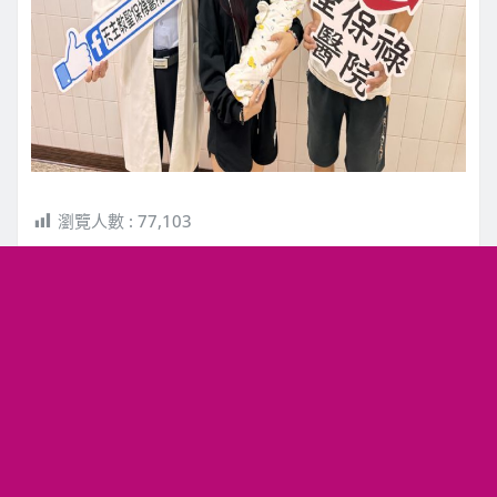
瀏覽人數 :
77,103