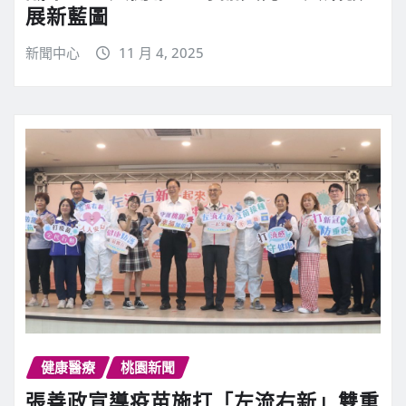
展新藍圖
新聞中心
11 月 4, 2025
健康醫療
桃園新聞
張善政宣導疫苗施打「左流右新」雙重