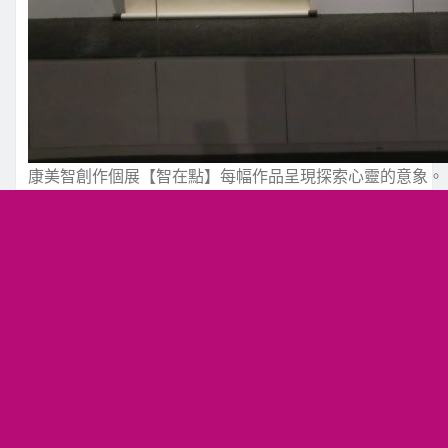
康美智創作個展【智在點】每幅作品呈現探索心靈的意象。