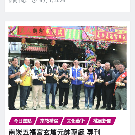
新聞中心
6 月 1, 2026
今日焦點
宗教禮俗
文化藝術
桃園新聞
南崁五福宮玄壇元帥聖誕 專刊