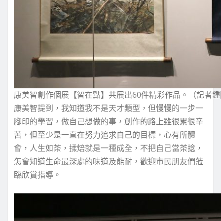
康美智創作個展【智在點】共展出60件精彩作品。（記者鍾
康美智提到，我知道我不是天才類型，但慢慢的一步一
腳印的學習，做自己想做的事，創作的路上雖很累很辛
苦，但至少是一直在努力追求自己的目標，心有所體
會，人生如茶，揉焙就是一種成全，不把自己當茶捻，
怎會知道生命最深處的味道及能耐，歡迎市民朋友們蒞
臨欣賞指導。