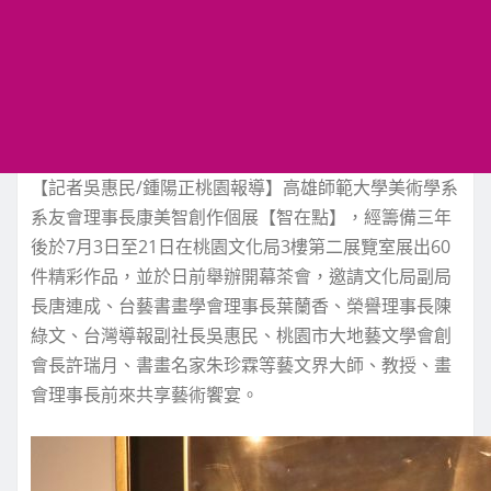
【記者吳惠民/鍾陽正桃園報導】高雄師範大學美術學系
系友會理事長康美智創作個展【智在點】，經籌備三年
後於7月3日至21日在桃園文化局3樓第二展覽室展出60
件精彩作品，並於日前舉辦開幕茶會，邀請文化局副局
長唐連成、台藝書畫學會理事長葉蘭香、榮譽理事長陳
綠文、台灣導報副社長吳惠民、桃園市大地藝文學會創
會長許瑞月、書畫名家朱珍霖等藝文界大師、教授、畫
會理事長前來共享藝術饗宴。