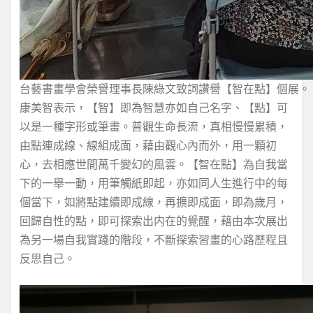
台藝書畫學會榮譽理事長陳綠文致詞讚譽【智在點】個展。
康美智表示，【智】即為智慧亦如自己名字、【點】可
以是一種字形或筆畫。普觀生命長流，真相慢慢累積，
由點連成線、線組成面，藉由觀心內而外，用一顆初
心，去相應世間萬千變幻的風雲。【智在點】為自我當
下的一舉一動，用筆觸紙即起，亦如同人生進行中的每
個當下，如將點建續即成線，再擴即成面，即為歲月，
回歸自性的點，即可探索出内在的覺醒，藉由本次展出
為另一場自我實踐的階段，不斷探索習畫的心路歷程且
反思自己。