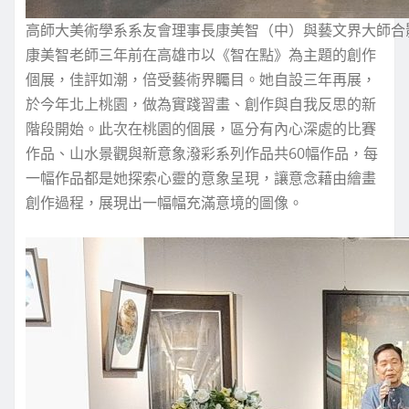
高師大美術學系系友會理事長康美智（中）與藝文界大師合
康美智老師三年前在高雄市以《智在點》為主題的創作
個展，佳評如潮，倍受藝術界矚目。她自設三年再展，
於今年北上桃園，做為實踐習畫、創作與自我反思的新
階段開始。此次在桃園的個展，區分有內心深處的比賽
作品、山水景觀與新意象潑彩系列作品共60幅作品，每
一幅作品都是她探索心靈的意象呈現，讓意念藉由繪畫
創作過程，展現出一幅幅充滿意境的圖像。