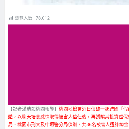
瀏覽人數 :
78,012
【記者潘瑞如桃園報導】
桃園地檢署近日偵破一起跨國「假
體，以聊天培養感情取得被害人信任後，再誘騙其投資虛假
局、桃園市刑大及中壢警分局偵辦，共36名被害人遭詐總金