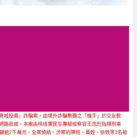
商城投資」詐騙案，由境外詐騙集團之「機手」於交友軟
網路商城，本案由桃檢署民生專組檢察官王念珩指揮刑事
額逾2千萬元，全案偵結，涉案的陳姓、黃姓、徐姓等3名被