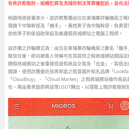
告依詐欺取財、組織犯罪及洗錢防制法等罪嫌起訴，並向法
桃園地檢檢署表示，該詐欺集團由位在柬埔寨詐騙機房之暱
理旗下中階幹部及「機手」，黃姓男子為中階幹部，負責管
徐姓男子則係協助架設及維護假商城網站之電腦工程師。
該詐團之詐騙模式為：由位在柬埔寨詐騙機房之數名「機手
取信任後，即向被害人佯稱可在其提供之假商城網站開設店
開假商城網站之後臺操控虛假商品交易及「出金」，製造出
錯誤，使用詐團委託徐男架設之假冒國外知名品牌「Lookfantast
「Cloudbuy」、「Cloud Market」之假商城網站
包，再由黃男旋即將該等USDT轉出，以隱匿上開詐欺取財