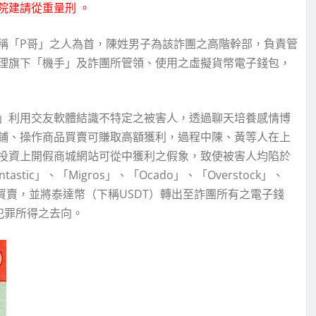
院建請從重量刑 。
稱「P哥」之人為首，陳姓男子為該詐團之高階幹部，負責管
理旗下「機手」及詐團所管領、使用之虛擬貨幣電子錢包，
」利用交友軟體結識不特定之被害人，透過聊天培養感情博
鋪、操作商品買賣可賺取高額獲利，過程中陳、黃等人在上
投資上開假商城網站可從中獲利之假象，致使被害人均陷於
ic」、「Migros」、「Ocado」、「Overstock」、
操作商品買賣，並將泰達幣（下稱USDT）轉出至詐團所有之電子錢
犯罪所得之去向。