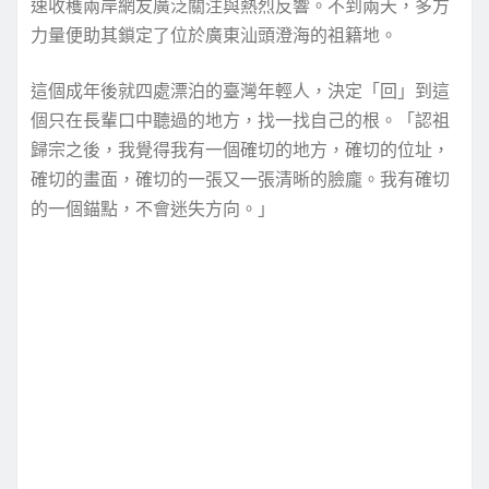
速收穫兩岸網友廣泛關注與熱烈反響。不到兩天，多方
力量便助其鎖定了位於廣東汕頭澄海的祖籍地。
這個成年後就四處漂泊的臺灣年輕人，決定「回」到這
個只在長輩口中聽過的地方，找一找自己的根。「認祖
歸宗之後，我覺得我有一個確切的地方，確切的位址，
確切的畫面，確切的一張又一張清晰的臉龐。我有確切
的一個錨點，不會迷失方向。」