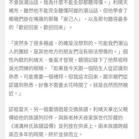
不會說潮汕話，我為什麼不能全部都聽得懂。」利晴天
補充，雖然他不能完全聽懂阿嬤的潮汕話，但他學會了
鄉親們掛在嘴邊的那聲「家己人」，以及那句聽得最多
的「歡迎回家，歡迎回來」。
「突然多了很多親戚，的確是沒想到的。可能我們潮汕
人的團結，是其他地方的朋友們沒有辦法想像的。」個
性內斂的利晴天，後面才發現，鏡頭記錄下了他祭祖時
淚光閃爍的眼睛。「如果我今天跟一個陌生人從認識到
熟悉，可能需要一個禮拜。但我這次回來，跟宗親們從
認識到熟悉，好像不需要太花時間了，就是自然而然親
近。」
認祖當天，另一個重頭戲是交換族譜。利晴天拿出父親
傳給他的族譜列印件，與族老林天祿家族世代珍藏的
《鴻溝林氏族譜諡傳》並列放在供桌上。兩本族譜跨越
兩百多年的時間，終於並排而立。