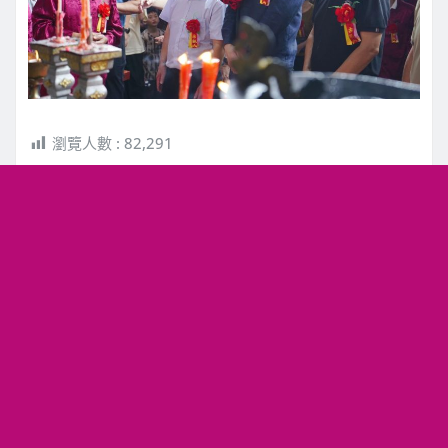
瀏覽人數 :
82,291