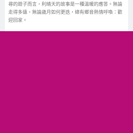
尋的遊子而言，利晴天的故事是一種溫暖的應答。無論
走得多遠，無論歲月如何更迭，總有鄉音熱情呼喚：歡
迎回家。