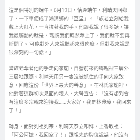
這是個特別的端午。6月19日，恰逢端午，利晴天回鄉
了，一下車便成了鴻溝鄉的「巨星」。「族老立刻給我
戴上大紅花，一直拉著我的手。他跟我說了很多話，讓
我最觸動的就是，‘親情我們既然牽上了，我們就不要再
斷開了。’可能對外人來說聽起來很肉麻，但對我來說是
很深刻的一句話。」
當族老牽著他的手走向家廟，自發前來的鄉親裡三層外
三層地跟隨。利晴天用另一隻沒被抓住的手向大家致
意，回應這份「世界上最大的善意」。在林氏家廟裡，
他對著這群初次見面的親人，大聲宣告：「沒有想到會
有這麼多宗親來迎接我……大家好，我是林典璋，我回來
了！」
轉身，面對列祖列宗，利晴天恭立叩拜，上香敬祖：
「阿公阿嬤，我回家了！」跟祖先的牌位說話，他沒有