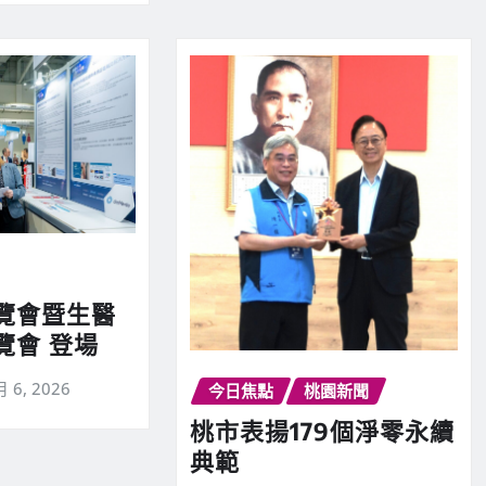
覽會暨生醫
覽會 登場
月 6, 2026
今日焦點
桃園新聞
桃市表揚179個淨零永續
典範