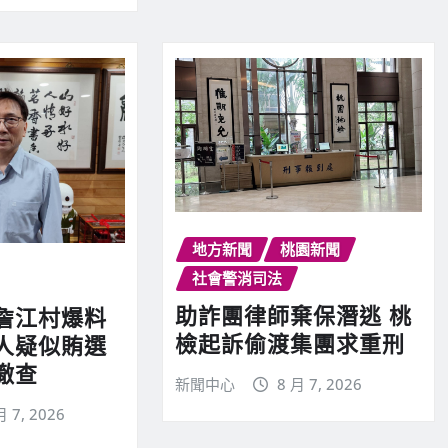
地方新聞
桃園新聞
社會警消司法
助詐團律師棄保潛逃 桃
詹江村爆料
檢起訴偷渡集團求重刑
人疑似賄選
徹查
新聞中心
8 月 7, 2026
月 7, 2026