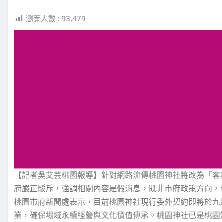
瀏覽人數 :
93,479
【記者吳艾芸桃園報導】針對網路流傳桃園神社將改為「客
府嚴正駁斥，強調相關內容是假消息，既非市府政策方向，
桃園市府新聞處表示，目前桃園神社現行委外契約即將於九
業，確保場域永續經營與文化價值傳承。桃園神社已是桃園