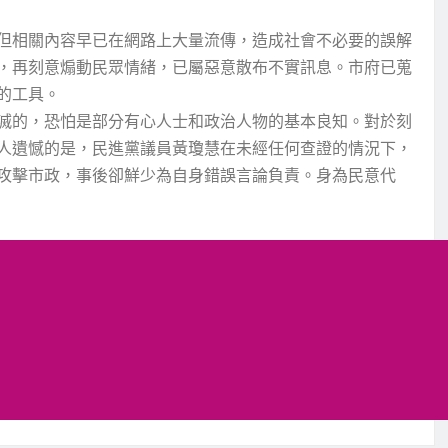
但相關內容早已在網路上大量流傳，造成社會不必要的誤解
，再刻意煽動民眾情緒，已屬惡意散布不實訊息。市府已蒐
的工具。
滅的，恐怕是部分有心人士和政治人物的基本良知。對於刻
人遺憾的是，民進黨議員黃瓊慧在未經任何查證的情況下，
攻擊市政，事後卻鮮少為自身錯誤言論負責。身為民意代