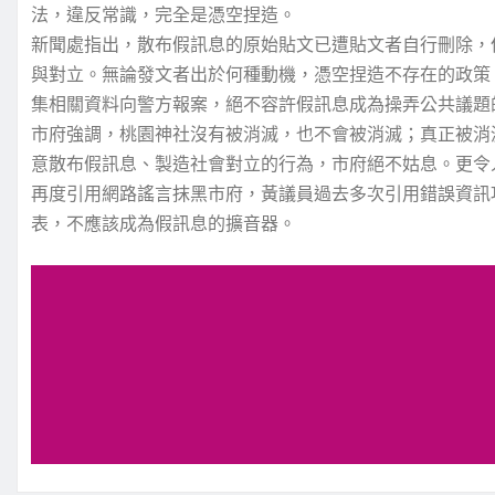
法，違反常識，完全是憑空捏造。
新聞處指出，散布假訊息的原始貼文已遭貼文者自行刪除，
與對立。無論發文者出於何種動機，憑空捏造不存在的政策
集相關資料向警方報案，絕不容許假訊息成為操弄公共議題
市府強調，桃園神社沒有被消滅，也不會被消滅；真正被消
意散布假訊息、製造社會對立的行為，市府絕不姑息。更令
再度引用網路謠言抹黑市府，黃議員過去多次引用錯誤資訊
表，不應該成為假訊息的擴音器。