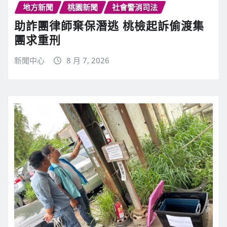
地方新聞
桃園新聞
社會警消司法
助詐團律師棄保潛逃 桃檢起訴偷渡集
團求重刑
新聞中心
8 月 7, 2026