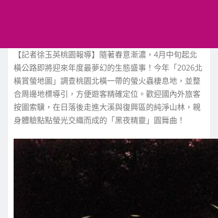
【記者徐玉英桃園報導】隨著春意漸濃，4月中旬起北
橫公路即將迎來年度最夢幻的生態盛事！今年「2026北
橫賞螢地圖」調查桃園北橫一帶的螢火蟲棲息地，並整
合周邊地標導引，方便遊客精確定位。歡迎國內外旅客
按圖索驥，在日落後走進大溪與復興區的純淨山林，親
身體驗點點螢光交織而成的「黑夜精靈」圓舞曲！