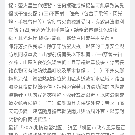
捉：螢火蟲生命短暫，任何觸碰或捕捉皆可能導致其受
傷或干擾交配；(三)不照射：強光（包含手電筒、閃光
燈、手機螢幕等）會使螢火蟲視線受阻，導致無法順利
尋偶；(四)若必須使用手電筒，請務必包覆紅色玻璃
紙，且光源僅限照射路面，嚴禁直射或平射草叢。
陳靜芳提醒民眾，除了守護螢火蟲，遊客的自身安全與
防護同樣重要，出發前請備妥以下裝備：(一)穿著長袖
衣褲：山區入夜後氣溫較低，且草叢蚊蟲較多，穿著長
袖衣物可有效防蚊蟲叮咬及草木割傷；（二）不穿夾腳
拖與涼鞋：賞螢熱點多位於山區步道或近水區域，路面
濕滑且夜間視線不佳，請務必穿著具防滑功能的包鞋或
運動鞋，切勿穿著夾腳拖、涼鞋或高跟鞋，以防滑倒或
遭受蛇蟲侵擾；（三）備妥雨具與保暖外套：春季山區
天氣多變，建議隨身攜帶輕便雨具與防風外套，以應對
突發的降雨或低溫。
最新「2026北橫賞螢地圖」請至「桃園市政府風景區管