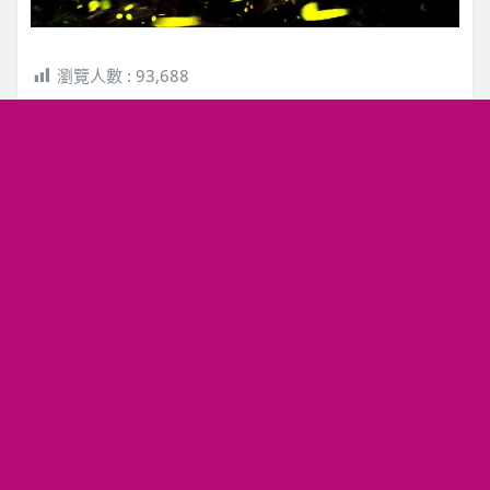
瀏覽人數 :
93,688