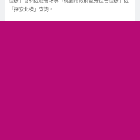
理處」官網或臉書粉專「桃園市政府風景區管理處」或
「探索北橫」查詢。