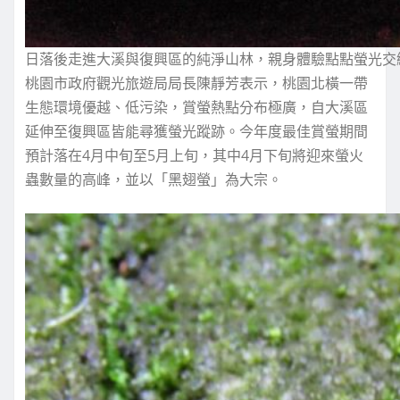
日落後走進大溪與復興區的純淨山林，親身體驗點點螢光交
桃園市政府觀光旅遊局局長陳靜芳表示，桃園北橫一帶
生態環境優越、低污染，賞螢熱點分布極廣，自大溪區
延伸至復興區皆能尋獲螢光蹤跡。今年度最佳賞螢期間
預計落在4月中旬至5月上旬，其中4月下旬將迎來螢火
蟲數量的高峰，並以「黑翅螢」為大宗。