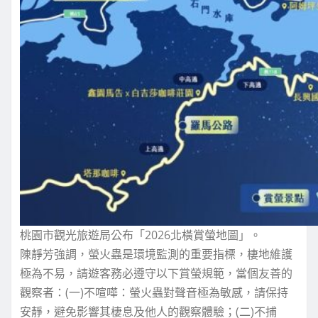
桃園市觀光旅遊局公布「2026北橫賞螢地圖」。
陳靜芳強調，螢火蟲是環境監測的重要指標，棲地維護
極為不易，請遊客務必遵守以下賞螢規範，當個友善的
觀察者：(一)不喧嘩：螢火蟲對聲音極為敏感，請保持
安靜，避免影響其棲息及他人的觀察體驗；(二)不捕