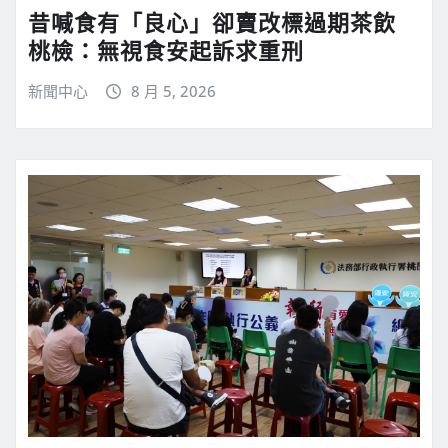
昔喊食有「良心」卻賣改標過期茶飲
桃檢：無視食安起訴求重刑
新聞中心
8 月 5, 2026