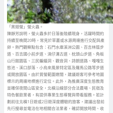
「黑翅螢」螢火蟲。
陳靜芳說明，螢火蟲多於日落後陸續現身，活躍時間約
持續至晚間20時，常見於草叢或水源周邊進行交配與產
卵。熱門觀察點包含：石門水庫溪洲公園、百吉林蔭步
道、百吉國小前步道、湳仔溝古道、枕頭山步道、角板
山行館園區、三民蝙蝠洞、觀音洞、詩朗道路、嘎嘎生
態池、溪口部落、小烏來風景特定區及羅馬公路等步道
或開放園區。由於賞螢範圍遼闊，建議遊客可參考地圖
標示的周邊地標進行定位。此外，為推廣深度生態教育
並確保夜間山區安全，北橫沿線部分合法農場、民宿及
特色餐飲業者，有提供專業生態導覽與帶看服務。若計
劃前往北橫1日遊或2日遊深度體驗的旅客，建議出發前
先行搜尋並電洽在地相關合法業者，確認開放時間、收