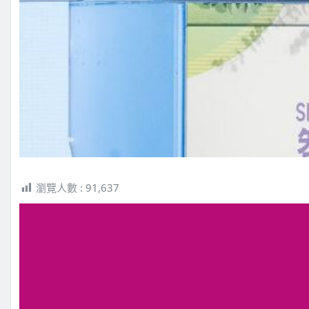
瀏覽人數 :
91,637