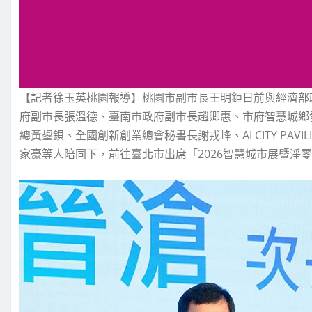
【記者徐玉英桃園報導】桃園市副市長王明鉅日前與經濟部
府副市長張溫德、臺南市政府副市長趙卿惠、市府智慧城鄉
總黃鋆鋇、全國創新創業總會秘書長謝戎峰、AI CITY PAVI
家豪等人陪同下，前往臺北市出席「2026智慧城市展暨淨