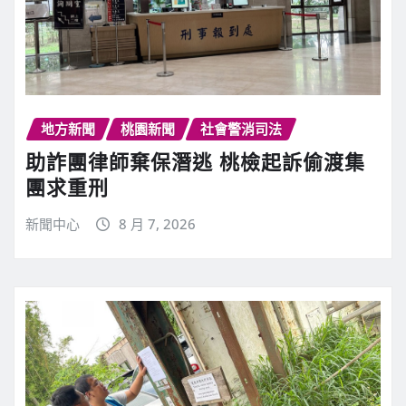
地方新聞
桃園新聞
社會警消司法
助詐團律師棄保潛逃 桃檢起訴偷渡集
團求重刑
新聞中心
8 月 7, 2026