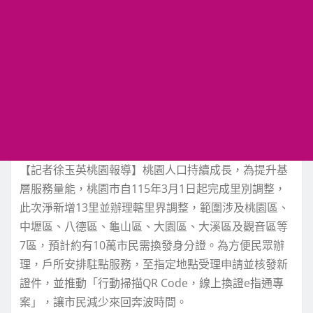
【記者徐玉英桃園報導】桃園人口持續成長，為提升基
層服務量能，桃園市自115年3月1日起完成里別調整，
此次淨新增13里並辦理轄里界調整，範圍涉及桃園區、
中壢區、八德區、龜山區、大園區、大溪區及觀音區等
7區，預計約有10萬市民需換發身分證。為方便民眾辦
理，戶所安排駐點服務，至指定地點受理申請並核發新
證件，並推動「行動掃描QR Code，線上換證e指通專
案」，讓市民減少來回奔波時間。