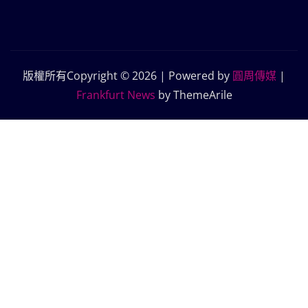
版權所有Copyright © 2026 | Powered by
圓周傳媒
|
Frankfurt News
by ThemeArile