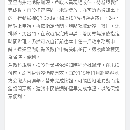
至里內指定地點辦理，戶政人員現場收件，待新證製作
完成後，再於指定時間、地點發放；亦可透過通知單上
的「行動掃描QR Code，線上換證e指通專案」，24小
時線上申請，再依指定時間、地點領取新證（簿），免
排隊、免出門，在家就能完成申請；若民眾無法依指定
時間辦理，仍然可以自行前往本市任一戶政事務所申
請。透過里內駐點與數位申請雙軌並行，讓換證流程更
為省時、便利。
戶政科說明，換證作業將依通知時程分批辦理，在未換
發前，原有身分證仍屬有效。由於115年11月將舉辦地
方公職人員選舉，若未完成換證，可能因地址異動而走
錯投開票所，建議市民依通知儘早完成換證，以確保投
票便利。