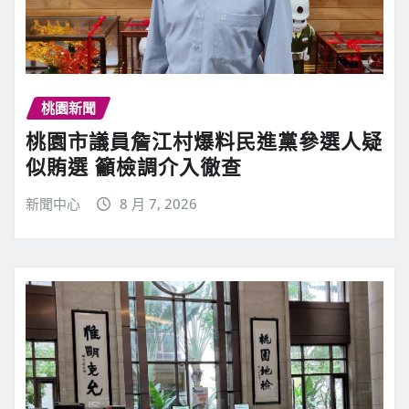
桃園新聞
桃園市議員詹江村爆料民進黨參選人疑
似賄選 籲檢調介入徹查
新聞中心
8 月 7, 2026