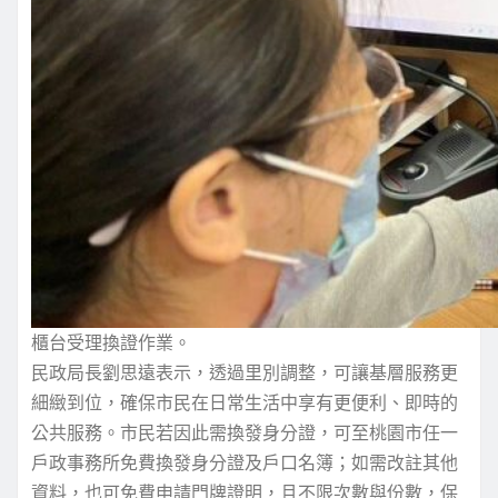
櫃台受理換證作業。
民政局長劉思遠表示，透過里別調整，可讓基層服務更
細緻到位，確保市民在日常生活中享有更便利、即時的
公共服務。市民若因此需換發身分證，可至桃園市任一
戶政事務所免費換發身分證及戶口名簿；如需改註其他
資料，也可免費申請門牌證明，且不限次數與份數，保