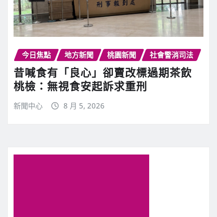
今日焦點
地方新聞
桃園新聞
社會警消司法
昔喊食有「良心」卻賣改標過期茶飲
桃檢：無視食安起訴求重刑
新聞中心
8 月 5, 2026