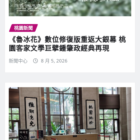
桃園新聞
《魯冰花》數位修復版重返大銀幕 桃
園客家文學巨擘鍾肇政經典再現
新聞中心
8 月 5, 2026