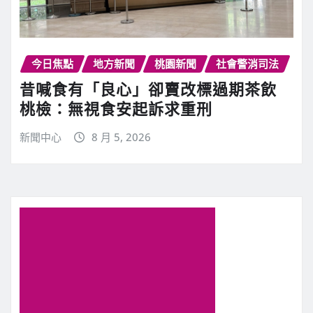
今日焦點
地方新聞
桃園新聞
社會警消司法
昔喊食有「良心」卻賣改標過期茶飲
桃檢：無視食安起訴求重刑
新聞中心
8 月 5, 2026