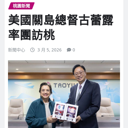
桃園新聞
美國關島總督古蕾露
率團訪桃
新聞中心
3 月 5, 2026
0