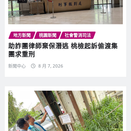
地方新聞
桃園新聞
社會警消司法
助詐團律師棄保潛逃 桃檢起訴偷渡集
團求重刑
新聞中心
8 月 7, 2026