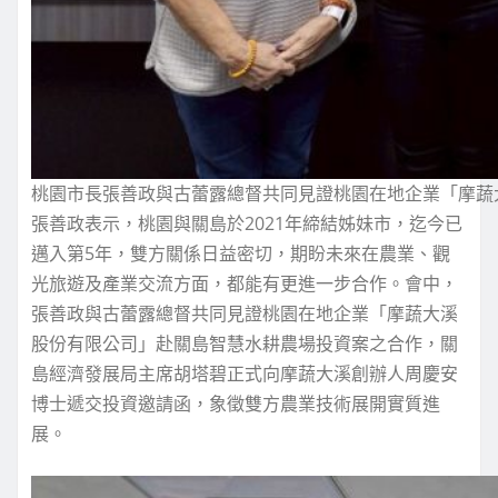
桃園市長張善政與古蕾露總督共同見證桃園在地企業「摩蔬
張善政表示，桃園與關島於2021年締結姊妹市，迄今已
邁入第5年，雙方關係日益密切，期盼未來在農業、觀
光旅遊及產業交流方面，都能有更進一步合作。會中，
張善政與古蕾露總督共同見證桃園在地企業「摩蔬大溪
股份有限公司」赴關島智慧水耕農場投資案之合作，關
島經濟發展局主席胡塔碧正式向摩蔬大溪創辦人周慶安
博士遞交投資邀請函，象徵雙方農業技術展開實質進
展。