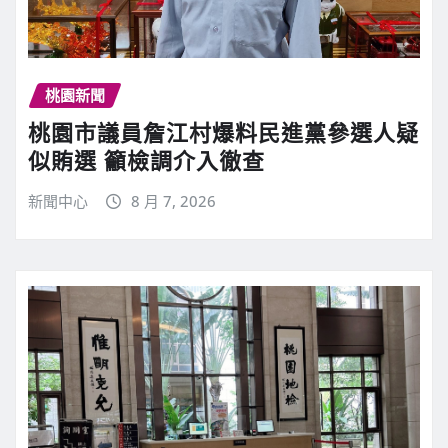
桃園新聞
桃園市議員詹江村爆料民進黨參選人疑
似賄選 籲檢調介入徹查
新聞中心
8 月 7, 2026