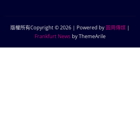
版權所有Copyright © 2026 | Powered by
圓周傳媒
|
Frankfurt News
by ThemeArile