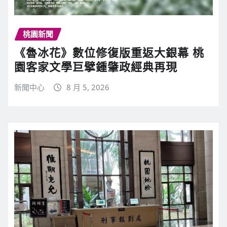
桃園新聞
《魯冰花》數位修復版重返大銀幕 桃
園客家文學巨擘鍾肇政經典再現
新聞中心
8 月 5, 2026