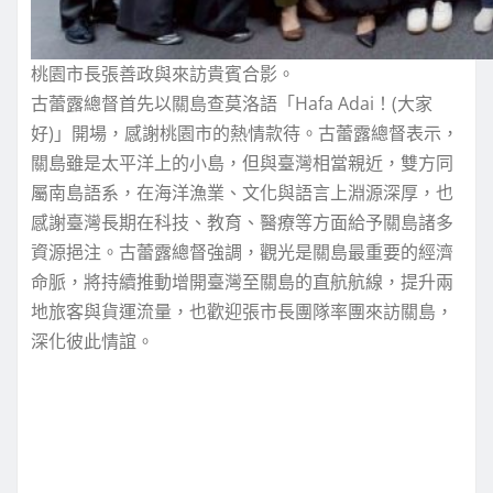
桃園市長張善政與來訪貴賓合影。
古蕾露總督首先以關島查莫洛語「Hafa Adai！(大家
好)」開場，感謝桃園市的熱情款待。古蕾露總督表示，
關島雖是太平洋上的小島，但與臺灣相當親近，雙方同
屬南島語系，在海洋漁業、文化與語言上淵源深厚，也
感謝臺灣長期在科技、教育、醫療等方面給予關島諸多
資源挹注。古蕾露總督強調，觀光是關島最重要的經濟
命脈，將持續推動增開臺灣至關島的直航航線，提升兩
地旅客與貨運流量，也歡迎張市長團隊率團來訪關島，
深化彼此情誼。