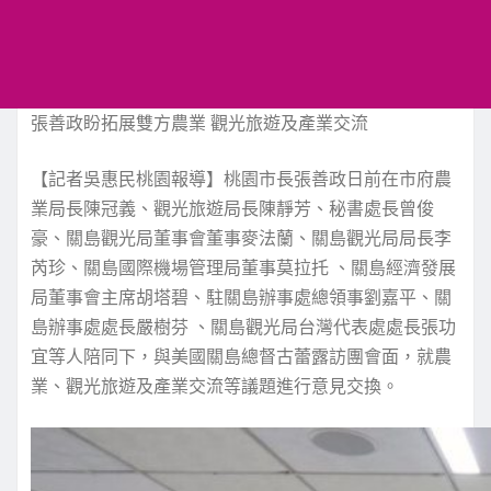
張善政盼拓展雙方農業 觀光旅遊及產業交流
【記者吳惠民桃園報導】桃園市長張善政日前在市府農
業局長陳冠義、觀光旅遊局長陳靜芳、秘書處長曾俊
豪、關島觀光局董事會董事麥法蘭、關島觀光局局長李
芮珍、關島國際機場管理局董事莫拉托 、關島經濟發展
局董事會主席胡塔碧、駐關島辦事處總領事劉嘉平、關
島辦事處處長嚴樹芬 、關島觀光局台灣代表處處長張功
宜等人陪同下，與美國關島總督古蕾露訪團會面，就農
業、觀光旅遊及產業交流等議題進行意見交換。