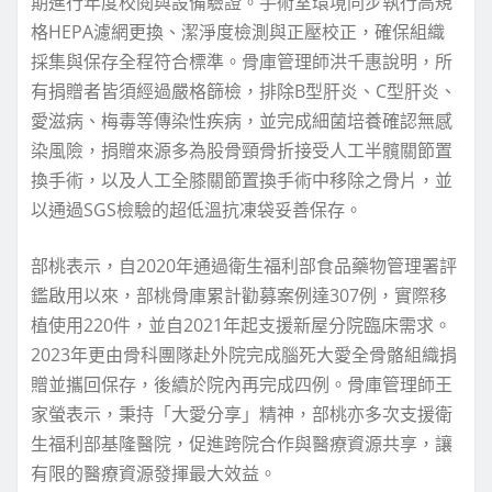
期進行年度校閱與設備驗證。手術室環境同步執行高規
格HEPA濾網更換、潔淨度檢測與正壓校正，確保組織
採集與保存全程符合標準。骨庫管理師洪千惠說明，所
有捐贈者皆須經過嚴格篩檢，排除B型肝炎、C型肝炎、
愛滋病、梅毒等傳染性疾病，並完成細菌培養確認無感
染風險，捐贈來源多為股骨頸骨折接受人工半髖關節置
換手術，以及人工全膝關節置換手術中移除之骨片，並
以通過SGS檢驗的超低溫抗凍袋妥善保存。
部桃表示，自2020年通過衛生福利部食品藥物管理署評
鑑啟用以來，部桃骨庫累計勸募案例達307例，實際移
植使用220件，並自2021年起支援新屋分院臨床需求。
2023年更由骨科團隊赴外院完成腦死大愛全骨骼組織捐
贈並攜回保存，後續於院內再完成四例。骨庫管理師王
家螢表示，秉持「大愛分享」精神，部桃亦多次支援衛
生福利部基隆醫院，促進跨院合作與醫療資源共享，讓
有限的醫療資源發揮最大效益。