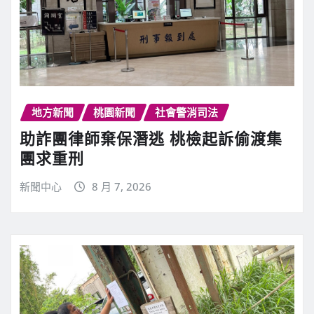
地方新聞
桃園新聞
社會警消司法
助詐團律師棄保潛逃 桃檢起訴偷渡集
團求重刑
新聞中心
8 月 7, 2026