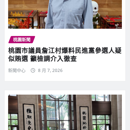
桃園新聞
桃園市議員詹江村爆料民進黨參選人疑
似賄選 籲檢調介入徹查
新聞中心
8 月 7, 2026