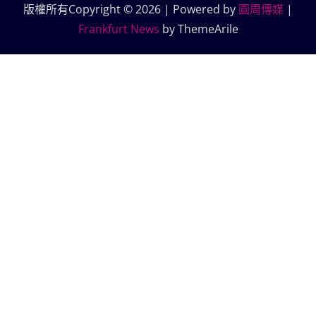
版權所有Copyright © 2026 | Powered by
圓周傳媒
|
Frankfurt News
by ThemeArile