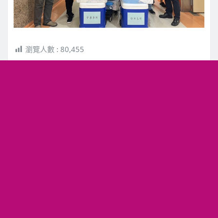
瀏覽人數 :
80,455