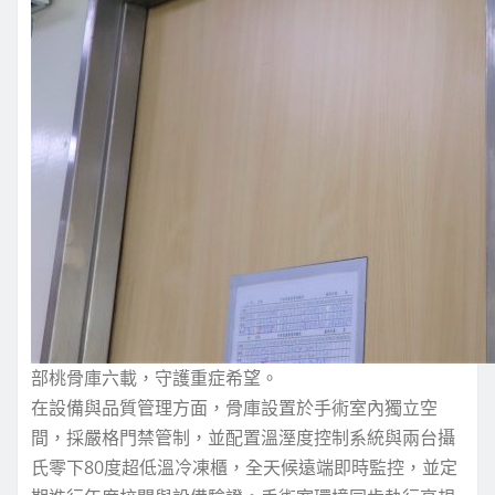
部桃骨庫六載，守護重症希望。
在設備與品質管理方面，骨庫設置於手術室內獨立空
間，採嚴格門禁管制，並配置溫溼度控制系統與兩台攝
氏零下80度超低溫冷凍櫃，全天候遠端即時監控，並定