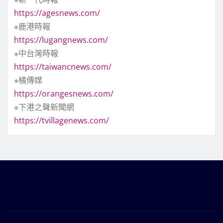
https://agesnews.com/
※鹿港時報
https://lugangnews.com/
※中台灣時報
https://taiwancnews.com/
※橘傳媒
https://orangesnews.com/
※下港之聲新聞網
https://tvillagenews.com/