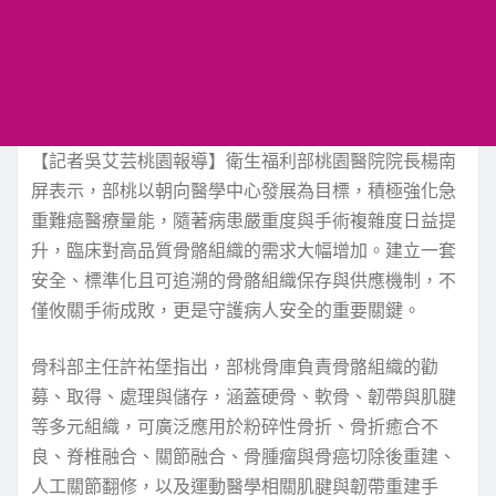
【記者吳艾芸桃園報導】衛生福利部桃園醫院院長楊南
屏表示，部桃以朝向醫學中心發展為目標，積極強化急
重難癌醫療量能，隨著病患嚴重度與手術複雜度日益提
升，臨床對高品質骨骼組織的需求大幅增加。建立一套
安全、標準化且可追溯的骨骼組織保存與供應機制，不
僅攸關手術成敗，更是守護病人安全的重要關鍵。
骨科部主任許祐堡指出，部桃骨庫負責骨骼組織的勸
募、取得、處理與儲存，涵蓋硬骨、軟骨、韌帶與肌腱
等多元組織，可廣泛應用於粉碎性骨折、骨折癒合不
良、脊椎融合、關節融合、骨腫瘤與骨癌切除後重建、
人工關節翻修，以及運動醫學相關肌腱與韌帶重建手