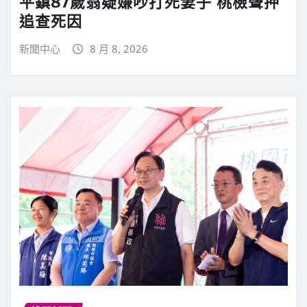
平鎮87歲翁疑嫌吵打死妻子 桃檢聲押
追查死因
新聞中心
8 月 8, 2026