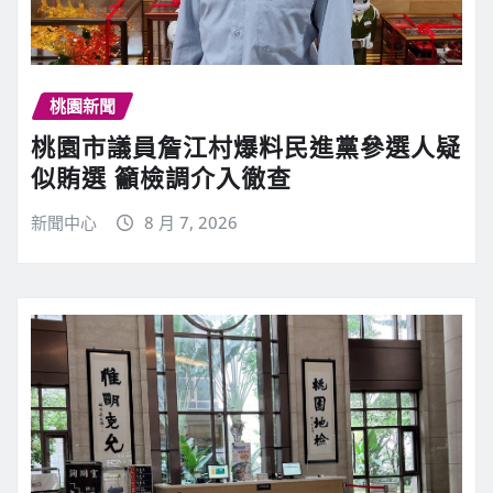
桃園新聞
桃園市議員詹江村爆料民進黨參選人疑
似賄選 籲檢調介入徹查
新聞中心
8 月 7, 2026