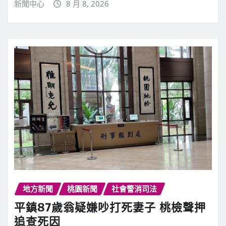
新聞中心
8 月 8, 2026
地方新聞
桃園新聞
社會警消司法
平鎮87歲翁疑嫌吵打死妻子 桃檢聲押
追查死因