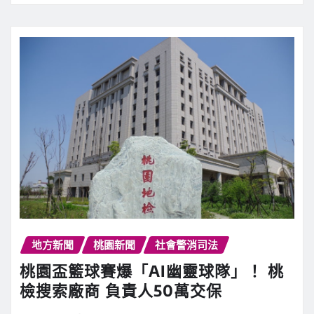
地方新聞
桃園新聞
社會警消司法
桃園盃籃球賽爆「AI幽靈球隊」！ 桃
檢搜索廠商 負責人50萬交保