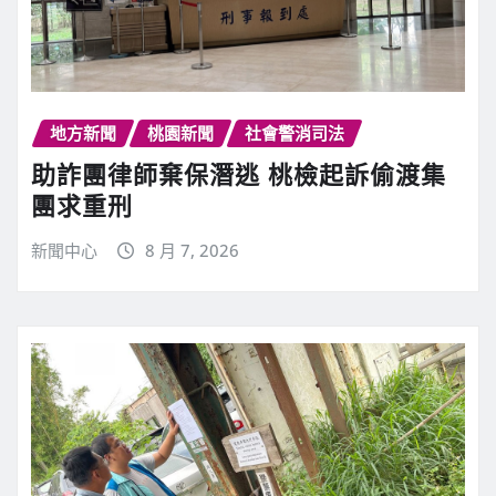
地方新聞
桃園新聞
社會警消司法
助詐團律師棄保潛逃 桃檢起訴偷渡集
團求重刑
新聞中心
8 月 7, 2026