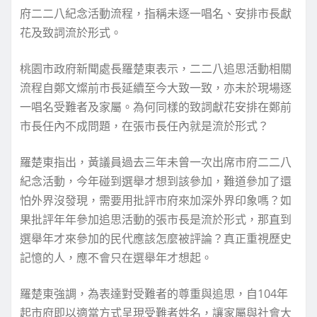
府二二八紀念活動流程，指稱未逐一唱名、安排市長獻
花及致詞流於形式。
桃園市政府新聞處長羅楚東表示，二二八追思活動相關
流程自鄭文燦前市長延續至今大致一致，亦未於現場逐
一唱名受難者及家屬。為何同樣的致詞獻花安排在鄭前
市長任內不成問題，在張市長任內就是流於形式？
羅楚東指出，黃議員過去三年未曾一次出席市府二二八
紀念活動，今年碰到選舉才想到該參加，難道參加了還
怕外界沒發現，需要用批評市府來加深外界印象嗎？如
果批評年年參加追思活動的張市長是流於形式，那直到
選舉年才來參加的民代應該怎麼被評論？真正重視歷史
記憶的人，應不會只在選舉年才想起。
羅楚東強調，為表達對受難者的尊重與追思，自104年
起市府即以適當方式呈現受難者姓名，讓家屬與社會大