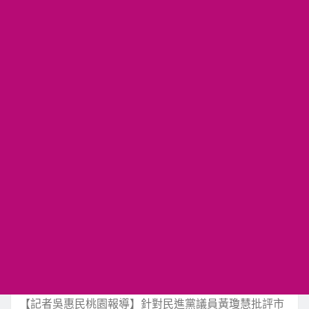
【記者吳惠民桃園報導】針對民進黨議員黃瓊慧批評市