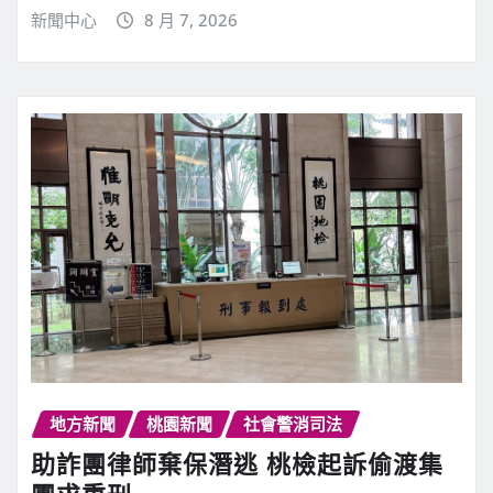
新聞中心
8 月 7, 2026
地方新聞
桃園新聞
社會警消司法
助詐團律師棄保潛逃 桃檢起訴偷渡集