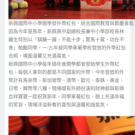
新興國際中小學開學發外幣紅包，結合國際教育與節慶喜氣
因為今年是馬年，新興高中副總校長兼中小學部校長林
繼生特別以「騏驥一躍，不能十步；駑馬十駕，功在不
舍」勉勵同學，一-九年級同學拿著學校發放的外幣紅包
合照，場面溫馨又充滿喜氣。
新興國際中小學每年過年後開學都會發給學生外幣紅
包，每個人拿到的都是不同國家的外幣，今年發放的外
幣計有馬來幣、新加坡幣、澳幣、歐元、泰銖、美金、
日幣、韓幣等八種。現場還有外師扮演的財神爺與新興
吉祥寶寶一起祝賀新年。同學拿著紅包，臉上充滿幸福
的笑容，現場洋溢新春的喜悅與溫馨和諧氣氛。