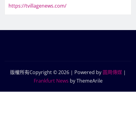
https://tvillagenews.com/
版權所有Copyright © 2026 | Powered by
圓周傳媒
|
Frankfurt News
by ThemeArile