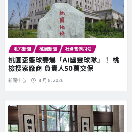
地方新聞
桃園新聞
社會警消司法
桃園盃籃球賽爆「AI幽靈球隊」！ 桃
檢搜索廠商 負責人50萬交保
新聞中心
8 月 8, 2026