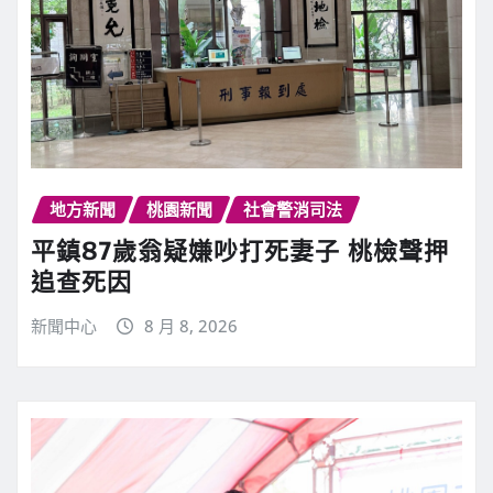
地方新聞
桃園新聞
社會警消司法
平鎮87歲翁疑嫌吵打死妻子 桃檢聲押
追查死因
新聞中心
8 月 8, 2026