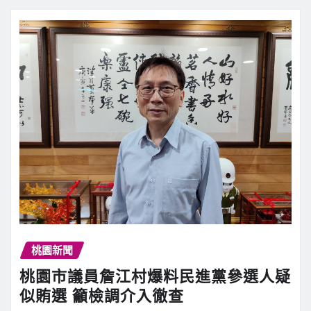
桃園新聞
桃園市議員詹江村爆料民進黨參選人疑
似賄選 籲檢調介入徹查