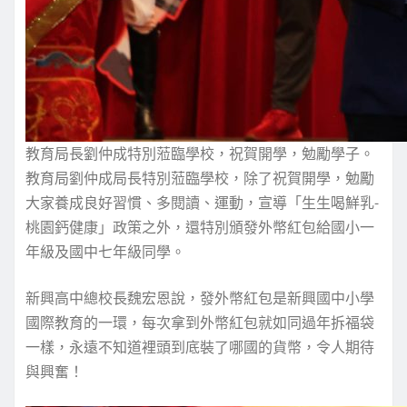
教育局長劉仲成特別蒞臨學校，祝賀開學，勉勵學子。
教育局劉仲成局長特別蒞臨學校，除了祝賀開學，勉勵
大家養成良好習慣、多閱讀、運動，宣導「生生喝鮮乳-
桃園鈣健康」政策之外，還特別頒發外幣紅包給國小一
年級及國中七年級同學。
新興高中總校長魏宏恩說，發外幣紅包是新興國中小學
國際教育的一環，每次拿到外幣紅包就如同過年拆福袋
一樣，永遠不知道裡頭到底裝了哪國的貨幣，令人期待
與興奮！